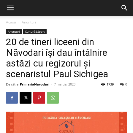
Acasă
Anunțuri
Anunțuri
Cultură&Sport
20 de tineri liceeni din
Năvodari își dau întâlnire
astăzi cu regizorul și
scenaristul Paul Sichigea
De către
PrimariaNavodari
-
7 martie, 2023
1739
0