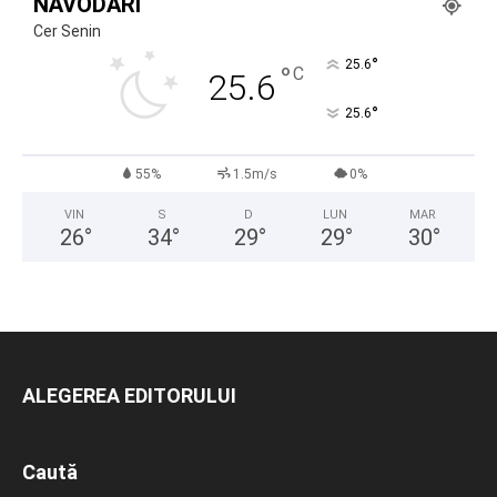
NĂVODARI
Cer Senin
°
25.6
°
C
25.6
°
25.6
55%
1.5m/s
0%
VIN
S
D
LUN
MAR
26
°
34
°
29
°
29
°
30
°
ALEGEREA EDITORULUI
Caută