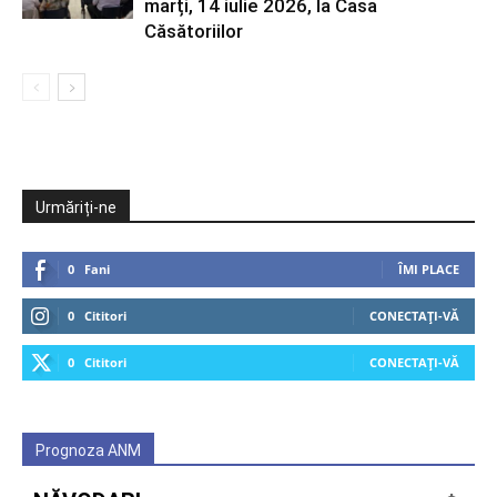
marți, 14 iulie 2026, la Casa
Căsătoriilor
Urmăriți-ne
0
Fani
ÎMI PLACE
0
Cititori
CONECTAȚI-VĂ
0
Cititori
CONECTAȚI-VĂ
Prognoza ANM