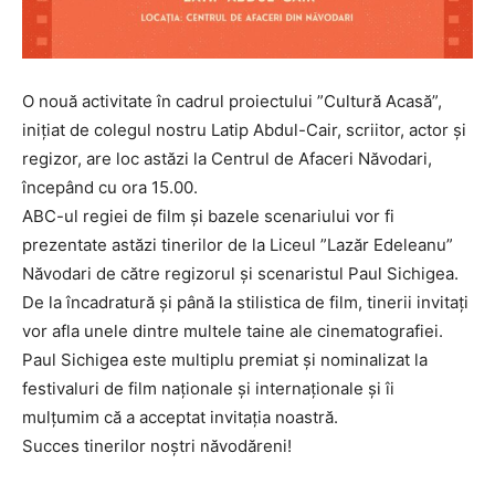
O nouă activitate în cadrul proiectului ”Cultură Acasă”,
inițiat de colegul nostru Latip Abdul-Cair, scriitor, actor și
regizor, are loc astăzi la Centrul de Afaceri Năvodari,
începând cu ora 15.00.
ABC-ul regiei de film și bazele scenariului vor fi
prezentate astăzi tinerilor de la Liceul ”Lazăr Edeleanu”
Năvodari de către regizorul și scenaristul Paul Sichigea.
De la încadratură și până la stilistica de film, tinerii invitați
vor afla unele dintre multele taine ale cinematografiei.
Paul Sichigea este multiplu premiat și nominalizat la
festivaluri de film naționale și internaționale și îi
mulțumim că a acceptat invitația noastră.
Succes tinerilor noștri năvodăreni!