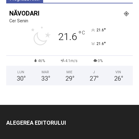
NĂVODARI
Cer Senin
°
21.6
°
C
21.6
°
21.6
46%
4.1m/s
0%
LUN
MAR
MIE
J
VIN
30
°
33
°
29
°
27
°
26
°
ALEGEREA EDITORULUI