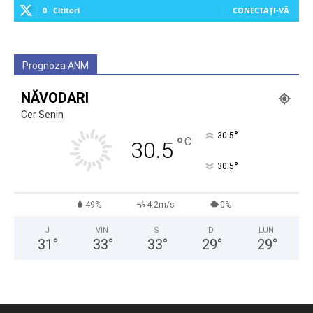
0
Cititori
CONECTAȚI-VĂ
Prognoza ANM
NĂVODARI
Cer Senin
°
30.5
°
C
30.5
°
30.5
49%
4.2m/s
0%
J
VIN
S
D
LUN
31
°
33
°
33
°
29
°
29
°