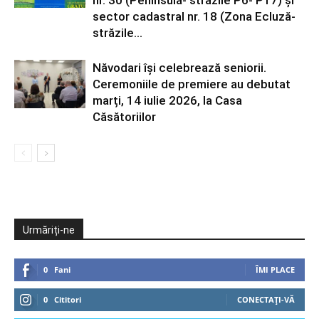
sector cadastral nr. 18 (Zona Ecluză-
străzile...
Năvodari își celebrează seniorii.
Ceremoniile de premiere au debutat
marți, 14 iulie 2026, la Casa
Căsătoriilor
Urmăriți-ne
0
Fani
ÎMI PLACE
0
Cititori
CONECTAȚI-VĂ