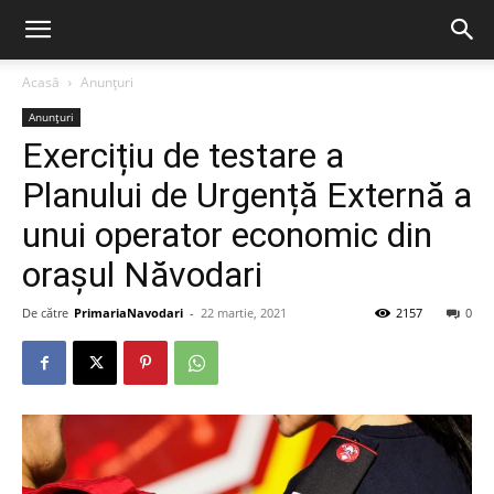
Acasă
Anunțuri
Anunțuri
Exercițiu de testare a
Planului de Urgență Externă a
unui operator economic din
orașul Năvodari
De către
PrimariaNavodari
-
22 martie, 2021
2157
0