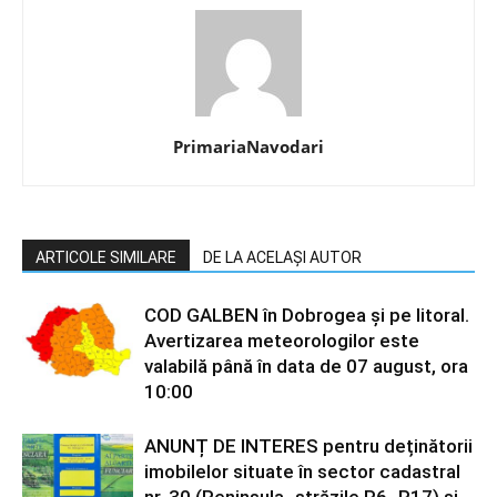
PrimariaNavodari
ARTICOLE SIMILARE
DE LA ACELAȘI AUTOR
COD GALBEN în Dobrogea și pe litoral.
Avertizarea meteorologilor este
valabilă până în data de 07 august, ora
10:00
ANUNȚ DE INTERES pentru deținătorii
imobilelor situate în sector cadastral
nr. 30 (Peninsula- străzile P6- P17) și