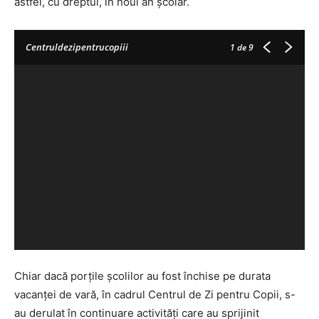
astfel, cu dreptul, în noul an școlar.
Centruldezipentrucopiii
1
de 9
Chiar dacă porțile școlilor au fost închise pe durata
vacanței de vară, în cadrul Centrul de Zi pentru Copii, s-
au derulat în continuare activități care au sprijinit