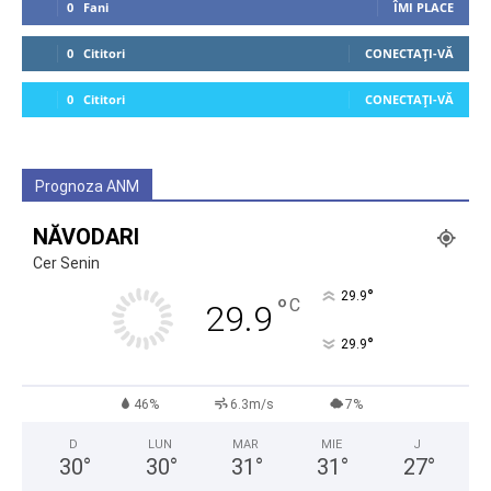
0
Fani
ÎMI PLACE
0
Cititori
CONECTAȚI-VĂ
0
Cititori
CONECTAȚI-VĂ
Prognoza ANM
NĂVODARI
Cer Senin
°
29.9
°
C
29.9
°
29.9
46%
6.3m/s
7%
D
LUN
MAR
MIE
J
30
°
30
°
31
°
31
°
27
°