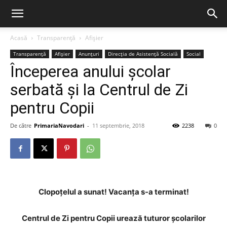
Acasă
Transparență
Afișier
Transparență
Afișier
Anunțuri
Direcția de Asistență Socială
Social
Începerea anului școlar
serbată și la Centrul de Zi
pentru Copii
De către
PrimariaNavodari
-
11 septembrie, 2018
2238
0
Clopoțelul a sunat! Vacanța s-a terminat!
Centrul de Zi pentru Copii urează tuturor școlarilor