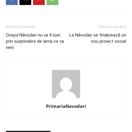
Articolul precedent
Articolul următor
Oraşul Năvodari nu va fi luat
La Năvodari se finalizează un
prin surprindere de iarna ce va
nou proiect social
veni
PrimariaNavodari