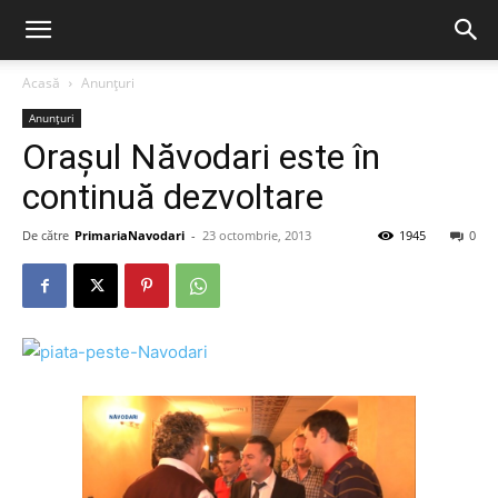
Acasă
Anunțuri
Anunțuri
Oraşul Năvodari este în
continuă dezvoltare
De către
PrimariaNavodari
-
23 octombrie, 2013
1945
0