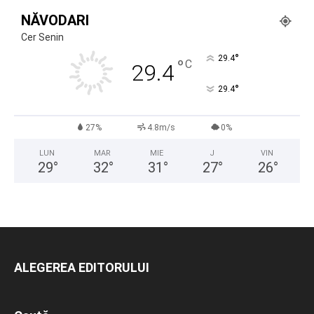
NĂVODARI
Cer Senin
°
29.4
°
C
29.4
°
29.4
27%
4.8m/s
0%
LUN
MAR
MIE
J
VIN
29
°
32
°
31
°
27
°
26
°
ALEGEREA EDITORULUI