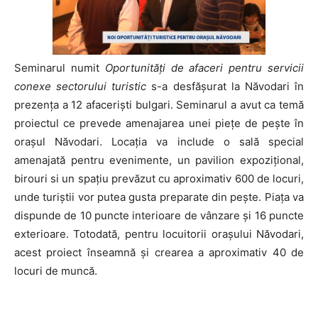
Seminarul numit
Oportunităţi de afaceri pentru servicii
conexe sectorului turistic
s-a desfăşurat la Năvodari în
prezenţa a 12 afacerişti bulgari. Seminarul a avut ca temă
proiectul ce prevede amenajarea unei pieţe de peşte în
oraşul Năvodari. Locația va include o sală special
amenajată pentru evenimente, un pavilion expozițional,
birouri si un spaţiu prevăzut cu aproximativ 600 de locuri,
unde turiștii vor putea gusta preparate din pește. Piața va
dispunde de 10 puncte interioare de vânzare și 16 puncte
exterioare. Totodată, pentru locuitorii orașului Năvodari,
acest proiect înseamnă și crearea a aproximativ 40 de
locuri de muncă.