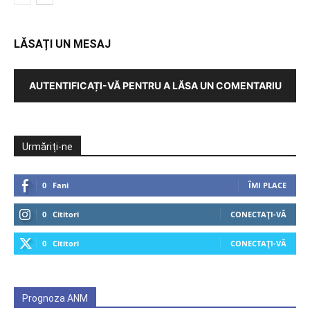
LĂSAȚI UN MESAJ
AUTENTIFICAȚI-VĂ PENTRU A LĂSA UN COMENTARIU
Urmăriți-ne
0
Fani
ÎMI PLACE
0
Cititori
CONECTAȚI-VĂ
0
Cititori
CONECTAȚI-VĂ
Prognoza ANM