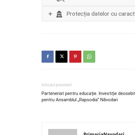
Protecția datelor cu carac
Articolul precedent
Parteneriat pentru educație. Investiție deosebi
pentru Ansamblul „Rapsodia” Năvodari
PrimariaNavodari