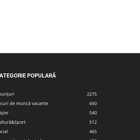
ATEGORIE POPULARĂ
nunțuri
2275
ocuri de muncă vacante
660
ișier
540
ultură&Sport
512
cial
465