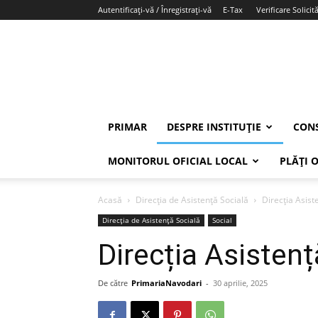
Autentificați-vă / Înregistrați-vă
E-Tax
Verificare Solicită
PRIMAR
DESPRE INSTITUȚIE
CONS
MONITORUL OFICIAL LOCAL
PLĂȚI 
Acasă
Direcția de Asistență Socială
Direcția Asist
Direcția de Asistență Socială
Social
Direcția Asistenț
De către
PrimariaNavodari
-
30 aprilie, 2025