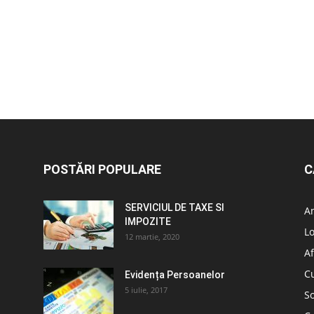
POSTĂRI POPULARE
C
SERVICIUL DE TAXE SI
A
IMPOZITE
L
12 martie, 2020
Af
C
Evidența Persoanelor
5 iulie, 2017
So