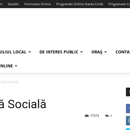
ri
Sesizări
Formulare Online
Programări Online Starea Civilă
Programare Car
ILIUL LOCAL
DE INTERES PUBLIC
ORAȘ
CONTA
ONLINE
ență Socială
ă Socială
77373
0