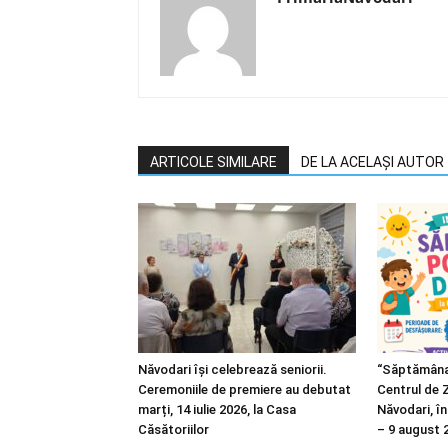
ARTICOLE SIMILARE
DE LA ACELAȘI AUTOR
Năvodari își celebrează seniorii.
“Săptămâna 
Ceremoniile de premiere au debutat
Centrul de Z
marți, 14 iulie 2026, la Casa
Năvodari, înt
Căsătoriilor
– 9 august 