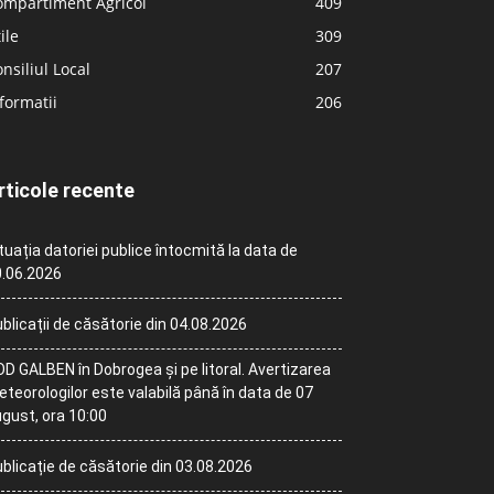
ompartiment Agricol
409
ile
309
nsiliul Local
207
formatii
206
rticole recente
tuația datoriei publice întocmită la data de
.06.2026
blicații de căsătorie din 04.08.2026
D GALBEN în Dobrogea și pe litoral. Avertizarea
teorologilor este valabilă până în data de 07
gust, ora 10:00
blicație de căsătorie din 03.08.2026