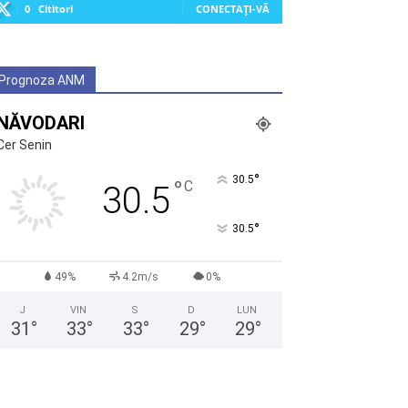
0
Cititori
CONECTAȚI-VĂ
Prognoza ANM
NĂVODARI
Cer Senin
°
30.5
°
C
30.5
°
30.5
49%
4.2m/s
0%
J
VIN
S
D
LUN
31
°
33
°
33
°
29
°
29
°