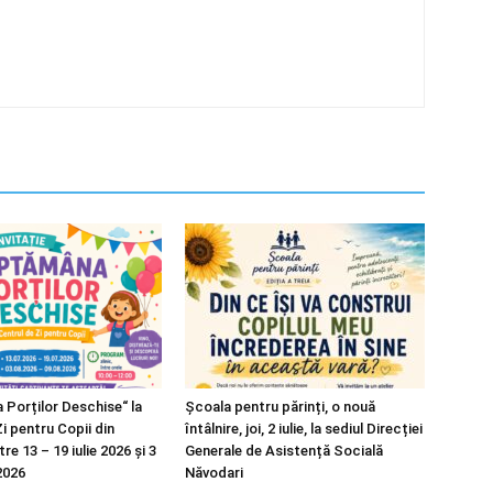
Porților Deschise“ la
Școala pentru părinți, o nouă
i pentru Copii din
întâlnire, joi, 2 iulie, la sediul Direcției
re 13 – 19 iulie 2026 și 3
Generale de Asistență Socială
2026
Năvodari