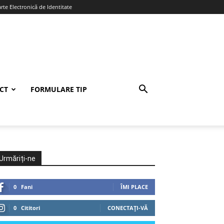
te Electronică de Identitate
CT
FORMULARE TIP
Urmăriți-ne
0
Fani
ÎMI PLACE
0
Cititori
CONECTAȚI-VĂ