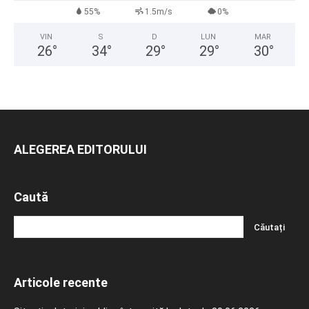
55%
1.5m/s
0%
VIN
S
D
LUN
MAR
26
°
34
°
29
°
29
°
30
°
ALEGEREA EDITORULUI
Caută
Articole recente