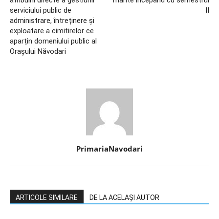
atribuirii directe a gestiunii
mărite începând cu semestrul
serviciului public de
II
administrare, întreținere și
exploatare a cimitirelor ce
aparțin domeniului public al
Orașului Năvodari
PrimariaNavodari
ARTICOLE SIMILARE
DE LA ACELAȘI AUTOR