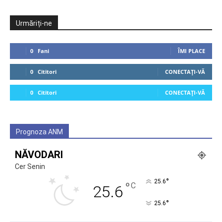
Urmăriți-ne
0
Fani
ÎMI PLACE
0
Cititori
CONECTAȚI-VĂ
0
Cititori
CONECTAȚI-VĂ
Prognoza ANM
NĂVODARI
Cer Senin
°
25.6
°
C
25.6
°
25.6