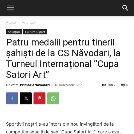
Acasă
Anunțuri
Anunțuri
Cultură&Sport
Patru medalii pentru tinerii
șahiști de la CS Năvodari, la
Turneul Internațional ”Cupa
Satori Art”
De către
PrimariaNavodari
-
16 noiembrie, 2021
2085
0
Sportivii noștri s-au întors din nou învingători de la
competiția anuală de șah ”Cupa Satori Art”, care a avut