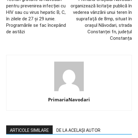
pentru prevenirea infecției cu
organizează licitaţie publică în
HIV sau cu virus hepatic B, C,
vederea vânzării unui teren în
în zilele de 27 și 29 iunie.
suprafaţă de 8mp, situat în
Programările se fac începând
oraşul Năvodari, strada
de astăzi
Constanței fn, județul
Constanța
PrimariaNavodari
ARTICOLE SIMILARE
DE LA ACELAȘI AUTOR