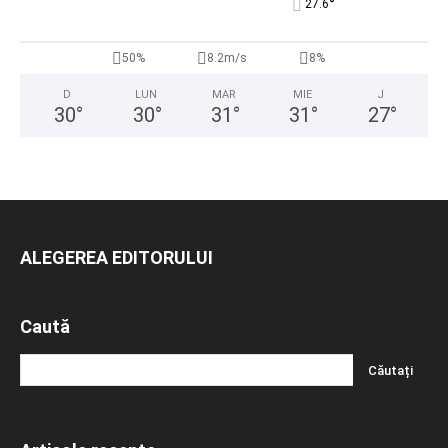
°
27.6
50%
8.2m/s
8%
D
LUN
MAR
MIE
J
30
°
30
°
31
°
31
°
27
°
ALEGEREA EDITORULUI
Caută