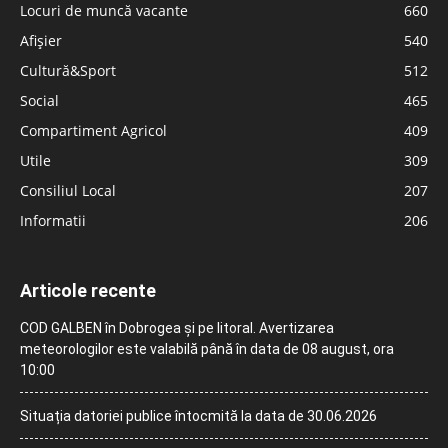
Locuri de muncă vacante
660
Afișier
540
Cultură&Sport
512
Social
465
Compartiment Agricol
409
Utile
309
Consiliul Local
207
Informatii
206
Articole recente
COD GALBEN în Dobrogea și pe litoral. Avertizarea
meteorologilor este valabilă până în data de 08 august, ora
10:00
Situația datoriei publice întocmită la data de 30.06.2026