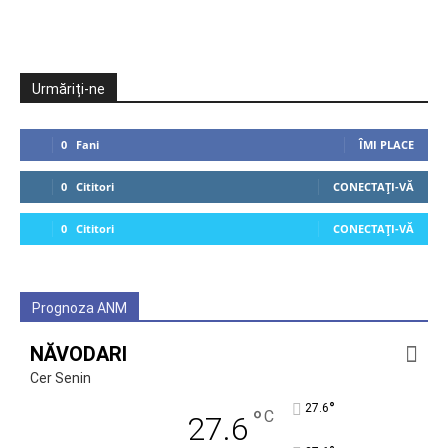
Urmăriți-ne
0
Fani
ÎMI PLACE
0
Cititori
CONECTAȚI-VĂ
0
Cititori
CONECTAȚI-VĂ
Prognoza ANM
NĂVODARI
Cer Senin
°
27.6
°
C
27.6