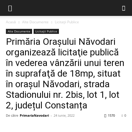
Acasă
Alte Documente
Licitații Publice
Alte Documente
Licitații Publice
Primăria Orașului Năvodari
organizează licitaţie publică
în vederea vânzării unui teren
în suprafaţă de 18mp, situat
în oraşul Năvodari, strada
Stadionului nr. 2bis, lot 1, lot
2, județul Constanța
De către
PrimariaNavodari
-
24 iunie, 2022
1570
0