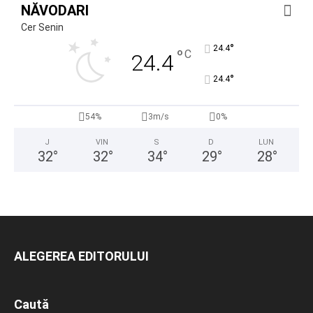
NĂVODARI
Cer Senin
°
24.4
°
C
24.4
°
24.4
54%
3m/s
0%
J
VIN
S
D
LUN
32
°
32
°
34
°
29
°
28
°
ALEGEREA EDITORULUI
Caută