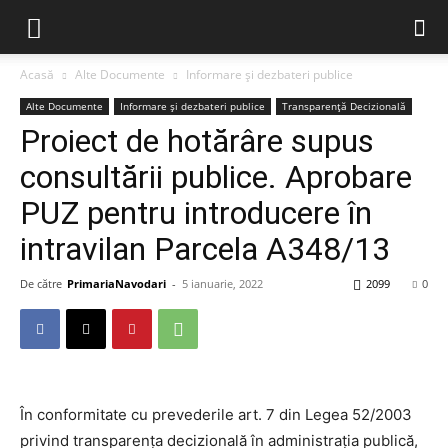
Acasă
Alte Documente
Informare și dezbateri publice
Alte Documente
Informare și dezbateri publice
Transparență Decizională
Proiect de hotărâre supus
consultării publice. Aprobare
PUZ pentru introducere în
intravilan Parcela A348/13
De către
PrimariaNavodari
-
5 ianuarie, 2022
2099
0
În conformitate cu prevederile art. 7 din Legea 52/2003
privind transparența decizională în administrația publică,