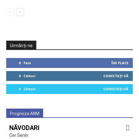
Urmăriți-ne
0
Fani
ÎMI PLACE
0
Cititori
CONECTAȚI-VĂ
0
Cititori
CONECTAȚI-VĂ
Prognoza ANM
NĂVODARI
Cer Senin