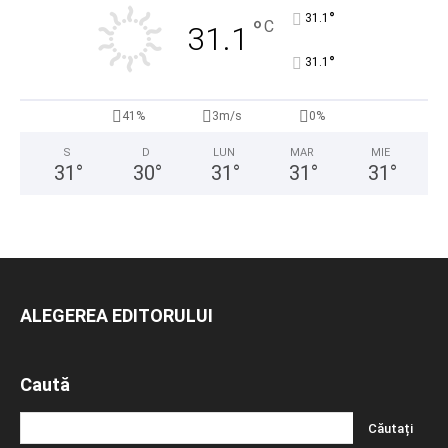
°
31.1
°
C
31.1
°
31.1
41%
3m/s
0%
S
D
LUN
MAR
MIE
31
°
30
°
31
°
31
°
31
°
ALEGEREA EDITORULUI
Caută