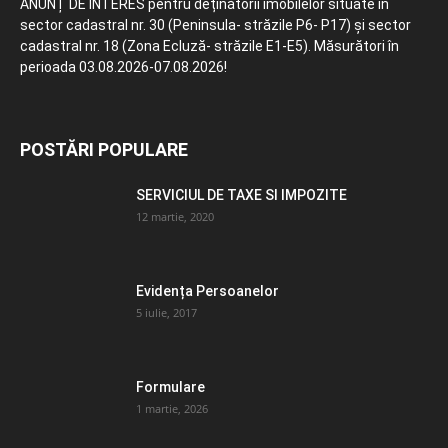
ANUNȚ DE INTERES pentru deținătorii imobilelor situate în
sector cadastral nr. 30 (Peninsula- străzile P6- P17) și sector
cadastral nr. 18 (Zona Ecluză- străzile E1-E5). Măsurători în
perioada 03.08.2026-07.08.2026!
POSTĂRI POPULARE
SERVICIUL DE TAXE SI IMPOZITE
12 martie, 2020
Evidența Persoanelor
5 iulie, 2017
Formulare
1 martie, 2026