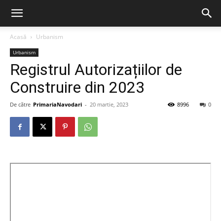
Acasă
Urbanism
Urbanism
Registrul Autorizațiilor de
Construire din 2023
De către
PrimariaNavodari
-
20 martie, 2023
8996
0