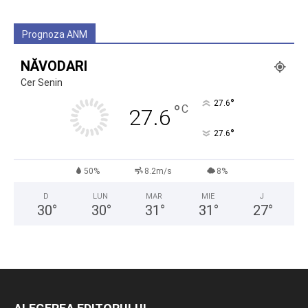
Prognoza ANM
NĂVODARI
Cer Senin
°
27.6
°
C
27.6
°
27.6
50%
8.2m/s
8%
D
LUN
MAR
MIE
J
30
°
30
°
31
°
31
°
27
°