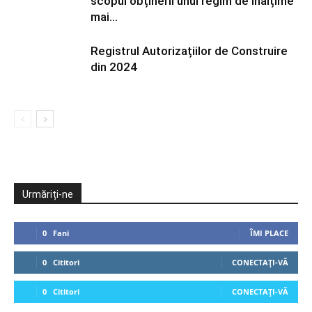
scopul obținerii unui regim de înălțime
mai...
Registrul Autorizațiilor de Construire
din 2024
Urmăriți-ne
0
Fani
ÎMI PLACE
0
Cititori
CONECTAȚI-VĂ
0
Cititori
CONECTAȚI-VĂ