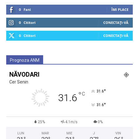
0
Fani
ÎMI PLACE
0
Cititori
CONECTAȚI-VĂ
0
Cititori
CONECTAȚI-VĂ
Prognoza ANM
NĂVODARI
Cer Senin
°
31.6
°
C
31.6
°
31.6
25%
4.1m/s
0%
LUN
MAR
MIE
J
VIN