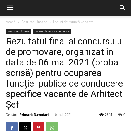
Acasă
Resurse Umane
Locuri de muncă vacante
Resurse Umane
Locuri de muncă vacante
Rezultatul final al concursului
de promovare, organizat în
data de 06 mai 2021 (proba
scrisă) pentru ocuparea
funcției publice de conducere
specifice vacante de Arhitect
Șef
De către
PrimariaNavodari
-
10 mai, 2021
2645
0