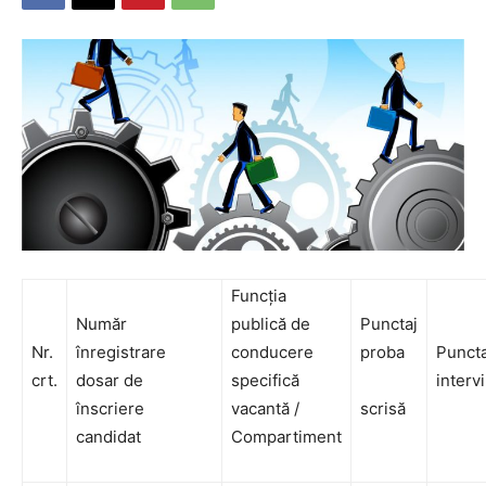
Funcția
Număr
publică de
Punctaj
Nr.
înregistrare
conducere
proba
Puncta
crt.
dosar de
specifică
interv
înscriere
vacantă /
scrisă
candidat
Compartiment