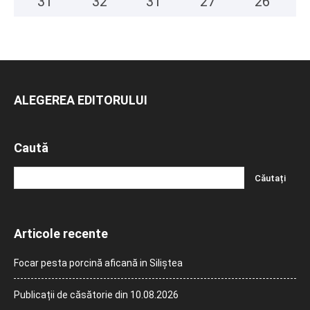
31
°
32
°
31
°
27
°
26
°
ALEGEREA EDITORULUI
Caută
Articole recente
Focar pesta porcină aficană in Siliștea
Publicații de căsătorie din 10.08.2026