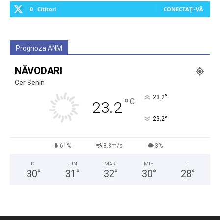
0
Cititori
CONECTAȚI-VĂ
Prognoza ANM
NĂVODARI
Cer Senin
°
23.2
°
C
23.2
°
23.2
61%
8.8m/s
3%
D
LUN
MAR
MIE
J
30
°
31
°
32
°
30
°
28
°