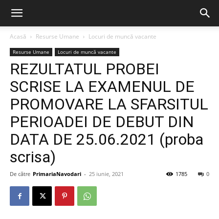
Acasă
Resurse Umane
Locuri de muncă vacante
Resurse Umane
Locuri de muncă vacante
REZULTATUL PROBEI
SCRISE LA EXAMENUL DE
PROMOVARE LA SFARSITUL
PERIOADEI DE DEBUT DIN
DATA DE 25.06.2021 (proba
scrisa)
De către
PrimariaNavodari
-
25 iunie, 2021
1785
0