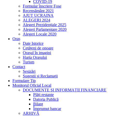
COVID-19
Formular înscriere Fose
Recensământ 2021
AJUT UCRAINA
ALEGERI 2024
Alegeri Prezidențiale 2025
Alegeri Parlamentare 2020
Alegeri Locale 2020
Oraș
Date Istorice
Cetățeni de onoare
Orașul în imagini
Harta Orașului
Turism
Contact
Sesizări
Sugestii și Reclamații
Formulare Tip
Monitorul Oficial Local
DOCUMENTE ŞI INFORMAŢII FINANCIARE
Plăți restante
Datoria Publică
Bilanț
Împrumut bancar
ARHIVĂ