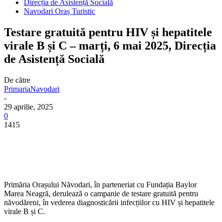
Direcția de Asistență Socială
Navodari Oraș Turistic
Testare gratuită pentru HIV și hepatitele
virale B și C – marți, 6 mai 2025, Direcția
de Asistență Socială
De către
PrimariaNavodari
-
29 aprilie, 2025
0
1415
Primăria Orașului Năvodari, în parteneriat cu Fundația Baylor
Marea Neagră, derulează o campanie de testare gratuită pentru
năvodăreni, în vederea diagnosticării infecțiilor cu HIV și hepatitele
virale B și C.