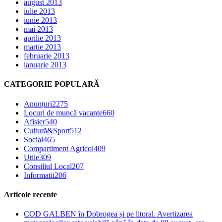
august 2013
iulie 2013
iunie 2013
mai 2013
aprilie 2013
martie 2013
februarie 2013
ianuarie 2013
CATEGORIE POPULARĂ
Anunțuri
2275
Locuri de muncă vacante
660
Afișier
540
Cultură&Sport
512
Social
465
Compartiment Agricol
409
Utile
309
Consiliul Local
207
Informatii
206
Articole recente
COD GALBEN în Dobrogea și pe litoral. Avertizarea