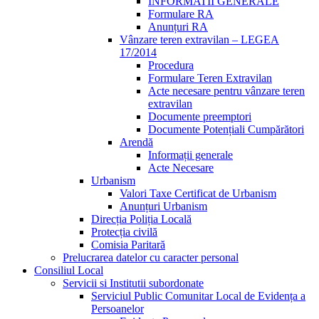
INFORMATII GENERALE
Formulare RA
Anunțuri RA
Vânzare teren extravilan – LEGEA
17/2014
Procedura
Formulare Teren Extravilan
Acte necesare pentru vânzare teren
extravilan
Documente preemptori
Documente Potențiali Cumpărători
Arendă
Informații generale
Acte Necesare
Urbanism
Valori Taxe Certificat de Urbanism
Anunțuri Urbanism
Direcția Poliția Locală
Protecția civilă
Comisia Paritară
Prelucrarea datelor cu caracter personal
Consiliul Local
Servicii si Institutii subordonate
Serviciul Public Comunitar Local de Evidența a
Persoanelor