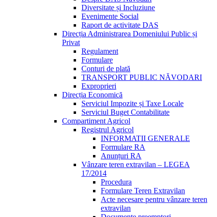
Diversitate și Incluziune
Evenimente Social
Raport de activitate DAS
Direcția Administrarea Domeniului Public și
Privat
Regulament
Formulare
Conturi de plată
TRANSPORT PUBLIC NĂVODARI
Exproprieri
Direcția Economică
Serviciul Impozite și Taxe Locale
Serviciul Buget Contabilitate
Compartiment Agricol
Registrul Agricol
INFORMATII GENERALE
Formulare RA
Anunțuri RA
Vânzare teren extravilan – LEGEA
17/2014
Procedura
Formulare Teren Extravilan
Acte necesare pentru vânzare teren
extravilan
Documente preemptori