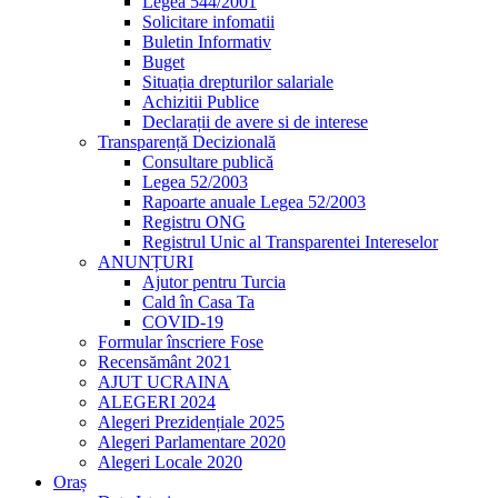
Legea 544/2001
Solicitare infomatii
Buletin Informativ
Buget
Situația drepturilor salariale
Achizitii Publice
Declarații de avere si de interese
Transparență Decizională
Consultare publică
Legea 52/2003
Rapoarte anuale Legea 52/2003
Registru ONG
Registrul Unic al Transparentei Intereselor
ANUNȚURI
Ajutor pentru Turcia
Cald în Casa Ta
COVID-19
Formular înscriere Fose
Recensământ 2021
AJUT UCRAINA
ALEGERI 2024
Alegeri Prezidențiale 2025
Alegeri Parlamentare 2020
Alegeri Locale 2020
Oraș