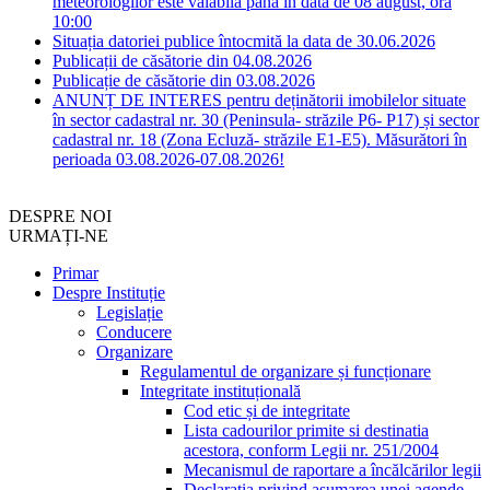
meteorologilor este valabilă până în data de 08 august, ora
10:00
Situația datoriei publice întocmită la data de 30.06.2026
Publicații de căsătorie din 04.08.2026
Publicație de căsătorie din 03.08.2026
ANUNȚ DE INTERES pentru deținătorii imobilelor situate
în sector cadastral nr. 30 (Peninsula- străzile P6- P17) și sector
cadastral nr. 18 (Zona Ecluză- străzile E1-E5). Măsurători în
perioada 03.08.2026-07.08.2026!
DESPRE NOI
URMAȚI-NE
Primar
Despre Instituție
Legislație
Conducere
Organizare
Regulamentul de organizare și funcționare
Integritate instituțională
Cod etic și de integritate
Lista cadourilor primite si destinatia
acestora, conform Legii nr. 251/2004
Mecanismul de raportare a încălcărilor legii
Declarația privind asumarea unei agende