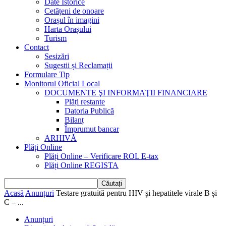
Date Istorice
Cetățeni de onoare
Orașul în imagini
Harta Orașului
Turism
Contact
Sesizări
Sugestii și Reclamații
Formulare Tip
Monitorul Oficial Local
DOCUMENTE ŞI INFORMAŢII FINANCIARE
Plăți restante
Datoria Publică
Bilanț
Împrumut bancar
ARHIVĂ
Plăți Online
Plăți Online – Verificare ROL E-tax
Plăți Online REGISTA
Acasă
Anunțuri
Testare gratuită pentru HIV și hepatitele virale B și
C – ...
Anunțuri