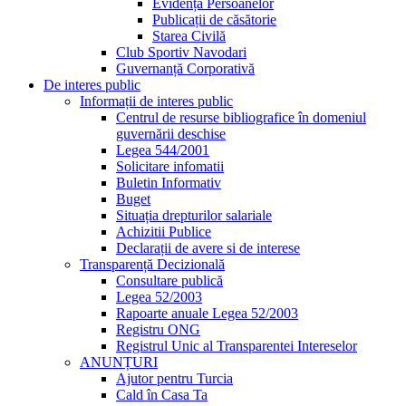
Evidența Persoanelor
Publicații de căsătorie
Starea Civilă
Club Sportiv Navodari
Guvernanță Corporativă
De interes public
Informații de interes public
Centrul de resurse bibliografice în domeniul
guvernării deschise
Legea 544/2001
Solicitare infomatii
Buletin Informativ
Buget
Situația drepturilor salariale
Achizitii Publice
Declarații de avere si de interese
Transparență Decizională
Consultare publică
Legea 52/2003
Rapoarte anuale Legea 52/2003
Registru ONG
Registrul Unic al Transparentei Intereselor
ANUNȚURI
Ajutor pentru Turcia
Cald în Casa Ta