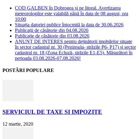
COD GALBEN în Dobrogea și pe litoral. Avertizarea
meteorologilor este valabilă până în data de 08 august, ora
10:00
Situația datoriei publice întocmită la data de 30.06.2026
Publicații de căsătorie din 04.08.2026
Publicație de căsătorie din 03.08.2026
ANUNȚ DE INTERES pentru deținătorii imobilelor situate
în sector cadastral nr. 30 (Peninsula- străzile P6- P17) și sector
cadastral nr. 18 (Zona Ecluză- străzile E1-E5). Măsurători în
perioada 03.08.2026-07.08.2026!
POSTĂRI POPULARE
SERVICIUL DE TAXE SI IMPOZITE
12 martie, 2020