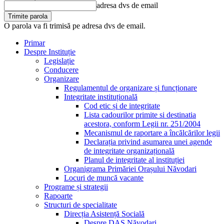
adresa dvs de email
O parola va fi trimisă pe adresa dvs de email.
Primar
Despre Instituție
Legislație
Conducere
Organizare
Regulamentul de organizare și funcționare
Integritate instituțională
Cod etic și de integritate
Lista cadourilor primite si destinatia
acestora, conform Legii nr. 251/2004
Mecanismul de raportare a încălcărilor legii
Declarația privind asumarea unei agende
de integritate organizațională
Planul de integritate al instituției
Organigrama Primăriei Orașului Năvodari
Locuri de muncă vacante
Programe și strategii
Rapoarte
Structuri de specialitate
Direcția Asistență Socială
Despre DAS Năvodari