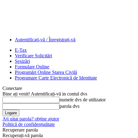
Autentificați-vă / Înregistrați-vă
E-Tax
Verificare Solicitări
Sesizări
Formulare Online
Programări Online Starea Civilă
Programare Carte Electronică de Identitate
Conectare
Bine ați venit! Autentificați-vă in contul dvs
numele dvs de utilizator
parola dvs
Ați uitat parola? obține ajutor
Politică de confidențialitate
Recuperare parola
Recuperați-vă parola