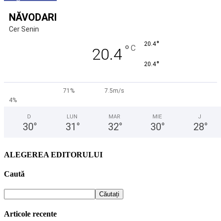
NĂVODARI
Cer Senin
°
20.4
°
C
20.4
°
20.4
71%
7.5m/s
4%
D
LUN
MAR
MIE
J
30
°
31
°
32
°
30
°
28
°
ALEGEREA EDITORULUI
Caută
Articole recente