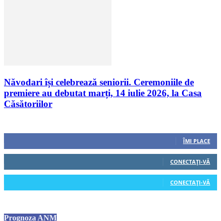
Năvodari își celebrează seniorii. Ceremoniile de
premiere au debutat marți, 14 iulie 2026, la Casa
Căsătoriilor
Urmăriți-ne
0
Fani
ÎMI PLACE
0
Cititori
CONECTAȚI-VĂ
0
Cititori
CONECTAȚI-VĂ
Prognoza ANM