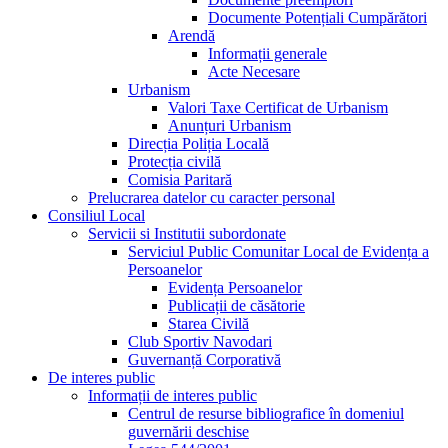
Documente Potențiali Cumpărători
Arendă
Informații generale
Acte Necesare
Urbanism
Valori Taxe Certificat de Urbanism
Anunțuri Urbanism
Direcția Poliția Locală
Protecția civilă
Comisia Paritară
Prelucrarea datelor cu caracter personal
Consiliul Local
Servicii si Institutii subordonate
Serviciul Public Comunitar Local de Evidența a
Persoanelor
Evidența Persoanelor
Publicații de căsătorie
Starea Civilă
Club Sportiv Navodari
Guvernanță Corporativă
De interes public
Informații de interes public
Centrul de resurse bibliografice în domeniul
guvernării deschise