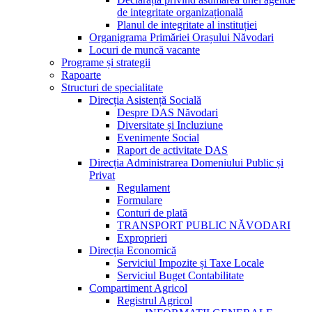
de integritate organizațională
Planul de integritate al instituției
Organigrama Primăriei Orașului Năvodari
Locuri de muncă vacante
Programe și strategii
Rapoarte
Structuri de specialitate
Direcția Asistență Socială
Despre DAS Năvodari
Diversitate și Incluziune
Evenimente Social
Raport de activitate DAS
Direcția Administrarea Domeniului Public și
Privat
Regulament
Formulare
Conturi de plată
TRANSPORT PUBLIC NĂVODARI
Exproprieri
Direcția Economică
Serviciul Impozite și Taxe Locale
Serviciul Buget Contabilitate
Compartiment Agricol
Registrul Agricol