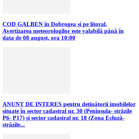
COD GALBEN în Dobrogea și pe litoral.
Avertizarea meteorologilor este valabilă până în
data de 08 august, ora 10:00
ANUNȚ DE INTERES pentru deținătorii imobilelor
situate în sector cadastral nr. 30 (Peninsula- străzile
P6- P17) și sector cadastral nr. 18 (Zona Ecluză-
străzile...