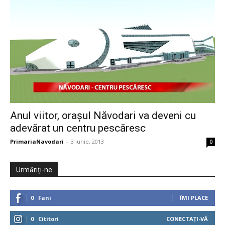
Anul viitor, orașul Năvodari va deveni cu
adevărat un centru pescăresc
PrimariaNavodari
-
3 iunie, 2013
0
Urmăriți-ne
0
Fani
ÎMI PLACE
0
Cititori
CONECTAȚI-VĂ