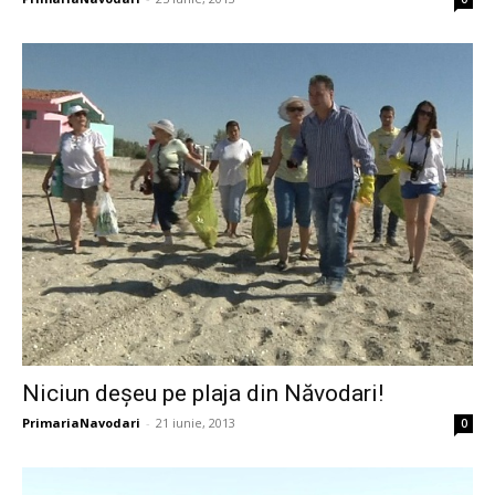
Niciun deşeu pe plaja din Năvodari!
PrimariaNavodari
-
21 iunie, 2013
0