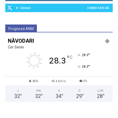
0
Cititori
CONECTAȚI-VĂ
Prognoza ANM
NĂVODARI
Cer Senin
°
28.3
°
C
28.3
°
28.3
48%
4.6m/s
0%
J
VIN
S
D
LUN
32
°
32
°
34
°
29
°
28
°