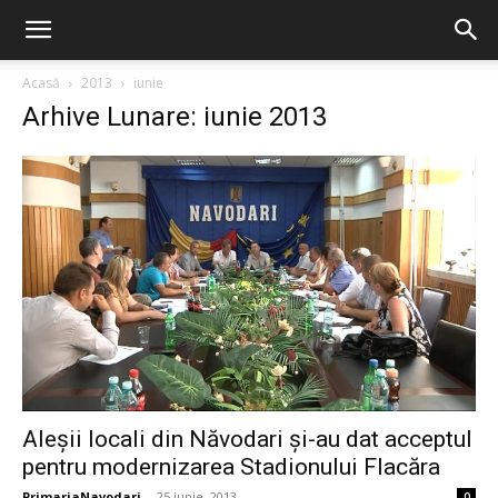
Acasă
2013
iunie
Arhive Lunare: iunie 2013
Aleșii locali din Năvodari și-au dat acceptul
pentru modernizarea Stadionului Flacăra
PrimariaNavodari
-
25 iunie, 2013
0