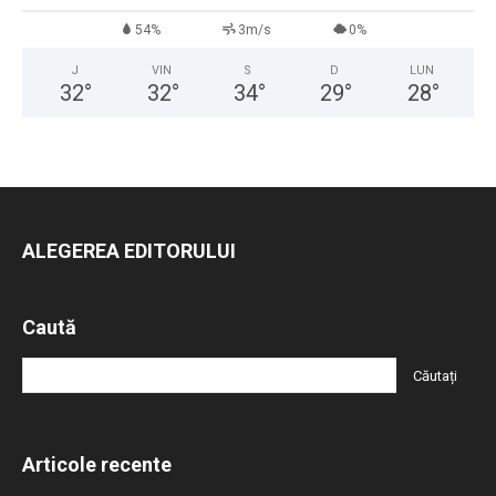
54%
3m/s
0%
J
VIN
S
D
LUN
32
°
32
°
34
°
29
°
28
°
ALEGEREA EDITORULUI
Caută
Articole recente