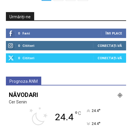
Urmăriți-ne
0
Fani
ÎMI PLACE
0
Cititori
CONECTAȚI-VĂ
0
Cititori
CONECTAȚI-VĂ
Prognoza ANM
NĂVODARI
Cer Senin
°
24.4
°
C
24.4
°
24.4