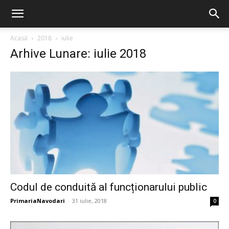
Acasă
2018
iulie
Arhive Lunare: iulie 2018
Codul de conduită al funcționarului public
PrimariaNavodari
-
31 iulie, 2018
0