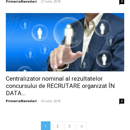
PrimariaNavodari
-
27 iulie, 2018
0
Centralizator nominal al rezultatelor
concursului de RECRUTARE organizat ÎN
DATA...
PrimariaNavodari
-
26 iulie, 2018
0
1
2
3