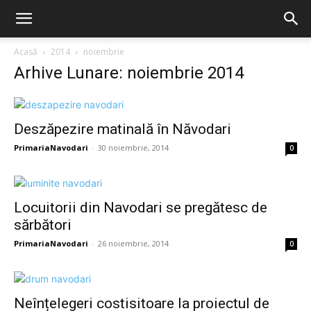
Acasă
2014
noiembrie
Arhive Lunare: noiembrie 2014
Deszăpezire matinală în Năvodari
PrimariaNavodari
-
30 noiembrie, 2014
0
Locuitorii din Navodari se pregătesc de
sărbători
PrimariaNavodari
-
26 noiembrie, 2014
0
Neînțelegeri costisitoare la proiectul de