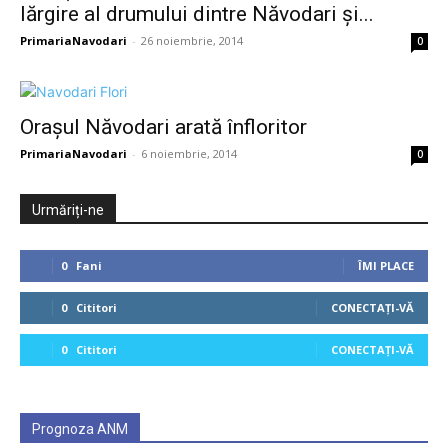
lărgire al drumului dintre Năvodari și...
PrimariaNavodari
-
26 noiembrie, 2014
0
Orașul Năvodari arată înfloritor
PrimariaNavodari
-
6 noiembrie, 2014
0
Urmăriți-ne
0
Fani
ÎMI PLACE
0
Cititori
CONECTAȚI-VĂ
0
Cititori
CONECTAȚI-VĂ
Prognoza ANM