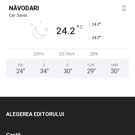
NĂVODARI
Cer Senin
°
24.2
°
C
24.2
°
24.2
57%
2.7m/s
0%
VIN
S
D
LUN
MAR
24
°
34
°
30
°
29
°
30
°
ALEGEREA EDITORULUI
Caută