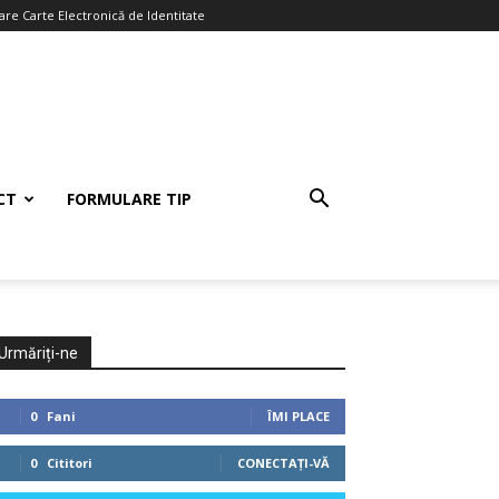
re Carte Electronică de Identitate
CT
FORMULARE TIP
Urmăriți-ne
0
Fani
ÎMI PLACE
0
Cititori
CONECTAȚI-VĂ