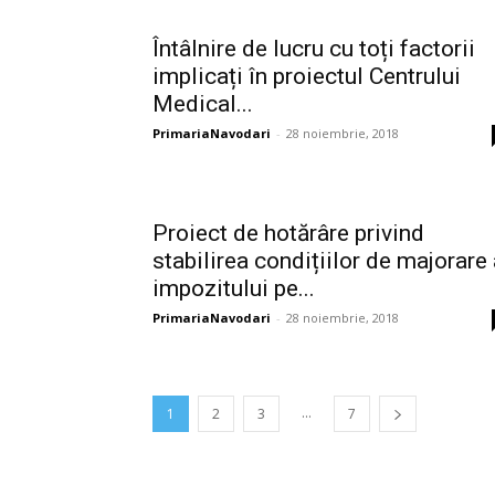
Întâlnire de lucru cu toți factorii
implicați în proiectul Centrului
Medical...
PrimariaNavodari
-
28 noiembrie, 2018
Proiect de hotărâre privind
stabilirea condițiilor de majorare
impozitului pe...
PrimariaNavodari
-
28 noiembrie, 2018
...
1
2
3
7