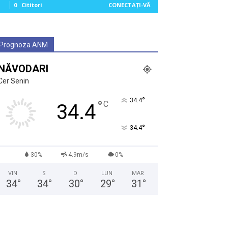
0
Cititori
CONECTAȚI-VĂ
Prognoza ANM
NĂVODARI
Cer Senin
°
34.4
°
C
34.4
°
34.4
30%
4.9m/s
0%
VIN
S
D
LUN
MAR
34
°
34
°
30
°
29
°
31
°