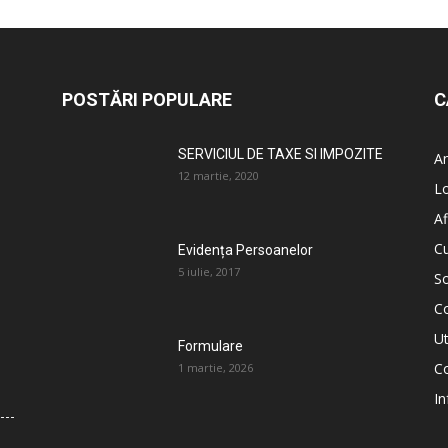
POSTĂRI POPULARE
C
SERVICIUL DE TAXE SI IMPOZITE
An
12 martie, 2020
L
Af
C
Evidența Persoanelor
5 iulie, 2017
So
C
Ut
Formulare
Co
1 martie, 2026
In