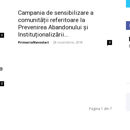
Campania de sensibilizare a
comunității referitoare la
Prevenirea Abandonului și
Instituționalizării...
0
PrimariaNavodari
-
28 noiembrie, 2018
0
 a
0
Pagina 1 din 7