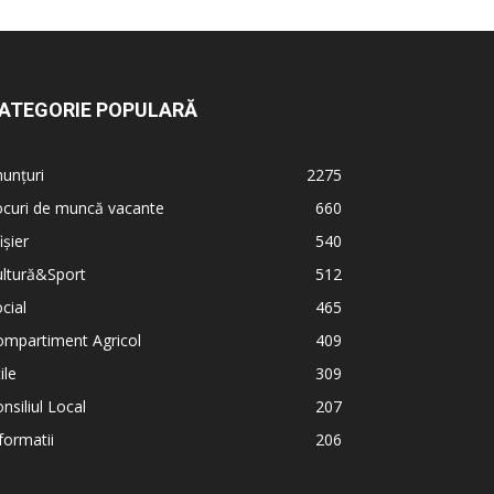
ATEGORIE POPULARĂ
unțuri
2275
ocuri de muncă vacante
660
ișier
540
ultură&Sport
512
cial
465
ompartiment Agricol
409
ile
309
nsiliul Local
207
formatii
206