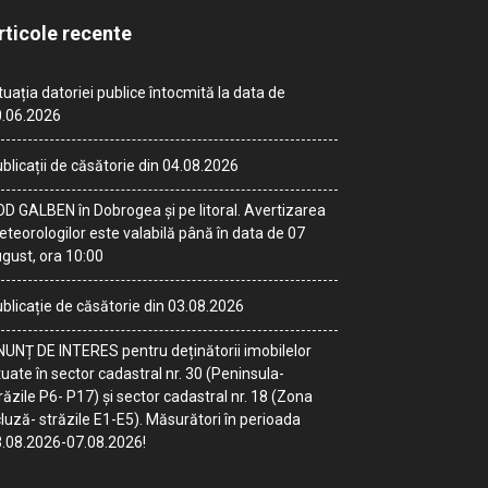
rticole recente
tuația datoriei publice întocmită la data de
.06.2026
blicații de căsătorie din 04.08.2026
D GALBEN în Dobrogea și pe litoral. Avertizarea
teorologilor este valabilă până în data de 07
gust, ora 10:00
blicație de căsătorie din 03.08.2026
UNȚ DE INTERES pentru deținătorii imobilelor
tuate în sector cadastral nr. 30 (Peninsula-
răzile P6- P17) și sector cadastral nr. 18 (Zona
luză- străzile E1-E5). Măsurători în perioada
.08.2026-07.08.2026!