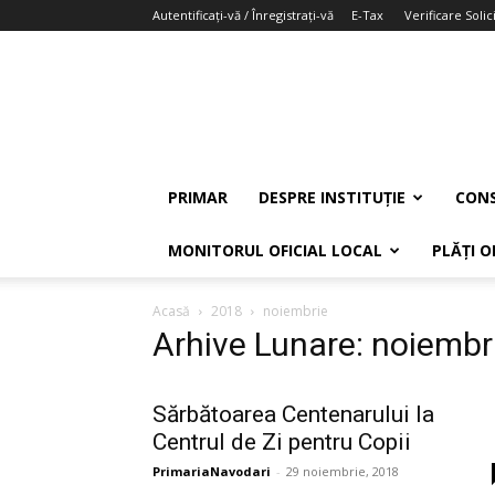
Autentificați-vă / Înregistrați-vă
E-Tax
Verificare Solici
PRIMAR
DESPRE INSTITUȚIE
CONS
MONITORUL OFICIAL LOCAL
PLĂȚI O
Acasă
2018
noiembrie
Arhive Lunare: noiembr
Sărbătoarea Centenarului la
Centrul de Zi pentru Copii
PrimariaNavodari
-
29 noiembrie, 2018