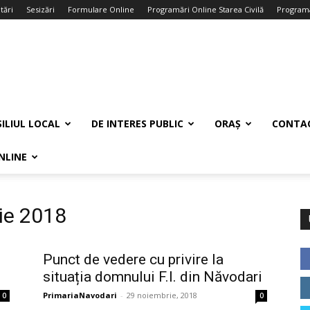
tări
Sesizări
Formulare Online
Programări Online Starea Civilă
Programa
ILIUL LOCAL
DE INTERES PUBLIC
ORAȘ
CONTA
NLINE
ie 2018
Punct de vedere cu privire la
situația domnului F.I. din Năvodari
PrimariaNavodari
-
29 noiembrie, 2018
0
0