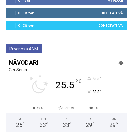
0
Fani
ÎMI PLACE
0
Cititori
CONECTAȚI-VĂ
0
Cititori
CONECTAȚI-VĂ
Prognoza ANM
NĂVODARI
Cer Senin
°
25.5
°
C
25.5
°
25.5
69%
0.8m/s
0%
J
VIN
S
D
LUN
26
°
33
°
33
°
29
°
29
°