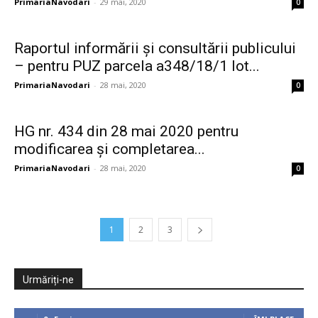
PrimariaNavodari
-
29 mai, 2020
0
Raportul informării și consultării publicului
– pentru PUZ parcela a348/18/1 lot...
PrimariaNavodari
-
28 mai, 2020
0
HG nr. 434 din 28 mai 2020 pentru
modificarea şi completarea...
PrimariaNavodari
-
28 mai, 2020
0
1
2
3
Urmăriți-ne