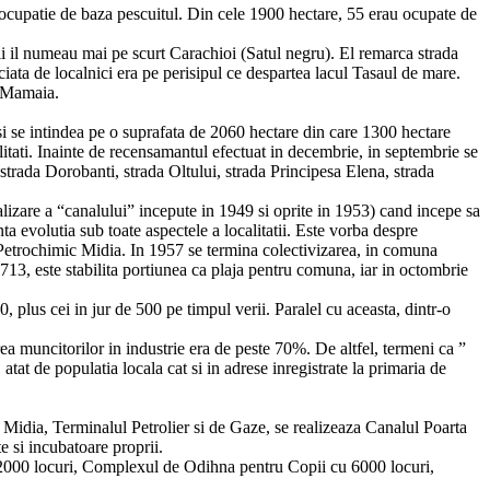
a ocupatie de baza pescuitul. Din cele 1900 hectare, 55 erau ocupate de
ii il numeau mai pe scurt Carachioi (Satul negru). El remarca strada
ciata de localnici era pe perisipul ce despartea lacul Tasaul de mare.
a Mamaia.
si se intindea pe o suprafata de 2060 hectare din care 1300 hectare
itati. Inainte de recensamantul efectuat in decembrie, in septembrie se
, strada Dorobanti, strada Oltului, strada Principesa Elena, strada
lizare a “canalului” incepute in 1949 si oprite in 1953) cand incepe sa
ta evolutia sub toate aspectele a localitatii. Este vorba despre
Petrochimic Midia. In 1957 se termina colectivizarea, in comuna
3, este stabilita portiunea ca plaja pentru comuna, iar in octombrie
 plus cei in jur de 500 pe timpul verii. Paralel cu aceasta, dintr-o
rea muncitorilor in industrie era de peste 70%. De altfel, termeni ca ”
tat de populatia locala cat si in adrese inregistrate la primaria de
Midia, Terminalul Petrolier si de Gaze, se realizeaza Canalul Poarta
 si incubatoare proprii.
u 2000 locuri, Complexul de Odihna pentru Copii cu 6000 locuri,