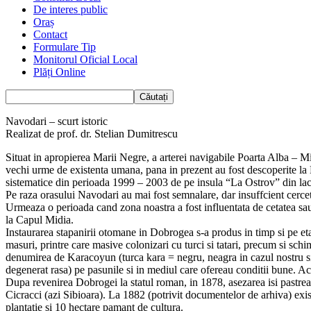
De interes public
Oraș
Contact
Formulare Tip
Monitorul Oficial Local
Plăți Online
Navodari – scurt istoric
Realizat de prof. dr. Stelian Dumitrescu
Situat in apropierea Marii Negre, a arterei navigabile Poarta Alba – Mid
vechi urme de existenta umana, pana in prezent au fost descoperite la 
sistematice din perioada 1999 – 2003 de pe insula “La Ostrov” din lacul
Pe raza orasului Navodari au mai fost semnalare, dar insuffcient cerc
Urmeaza o perioada cand zona noastra a fost influentata de cetatea sau
la Capul Midia.
Instaurarea stapanirii otomane in Dobrogea s-a produs in timp si pe et
masuri, printre care masive colonizari cu turci si tatari, precum si schi
denumirea de Karacoyun (turca kara = negru, neagra in cazul nostru si c
degenerat rasa) pe pasunile si in mediul care ofereau conditii bune. Ace
Dupa revenirea Dobrogei la statul roman, in 1878, asezarea isi pastre
Cicracci (azi Sibioara). La 1882 (potrivit documentelor de arhiva) exis
plantatie si 10 hectare pamant de cultura.