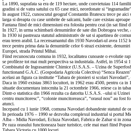
La 1890, suprafata sa era de 119 hectare, unde convietuiau 114 familii 
gradini si de vatra satului cu 65 case mici, neordonate si “ingramadite”
In august 1922, cunoscutul geograf Constantin Bratescu trece pe aici s
larga si dreapta cu case umbrite de salcami, baile care existau aproape 
Fantana fiind de mici dimensiuni era folosita pentru ceai (in sat fiind
In 1927, in urma schimbarii denumirilor de sate din Dobrogea veche, a
In 1930 isi pastreaza statutul administrativ de sat si apartinea de co
erau teren arabil. La recensamantul din 1930 Navodari-ul avea 1152 locu
trece pentru prima data la denumirile celor 6 strazi existente, denumiri 
Europei, strada Printul Mihai.
Fiind recunoscuta comuna in 1932, localitatea cunoaste o evolutie rapi
se profileze tot mai mult perspectiva sa industriala. Astfel, in 1954 si 
Combinatul de Ingrasaminte Chimice (U.S.A.S. – Uzina de Superfosfati
functionand G.A.C. (Gospodaria Agricola Colectiva) “Senca Reazen” cu 
acelasi an figura ca institutie “Tabara de pionieri si scolari Navodari
Daca in 1960 existau 3863 locuitori, in 1962 erau 4500, pentru ca in 19
situatie documentara intocmita la 21 octombrie 1966, reiese ca in tabar
Dintr-o statistica din 1966 rezulta ca datorita U.S.A.S. –ului si Uzinei
centru muncitoresc”, “colonie muncitoreasca”, “orasul nou” au fost folosi
atunci.
Incepand cu 1 iunie 1968, comuna Navodari dobandeste statutul de or
In perioada 1976 – 1990 se dezvolta complexul industrial si portul Mi
Alba – Midia Navodari, Ecluza Navodari, Fabrica de Zahar si in zona p
Pe raza orasului functioneaza baze turistice, cele mai mari fiind Pop
Tabara Victoria cu 1000 locuri.