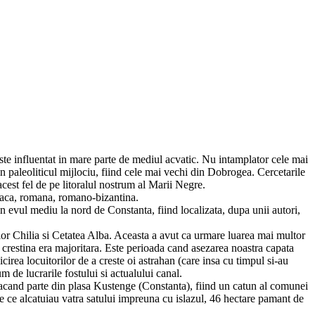
este influentat in mare parte de mediul acvatic. Nu intamplator cele mai
 paleoliticul mijlociu, fiind cele mai vechi din Dobrogea. Cercetarile
cest fel de pe litoralul nostrum al Marii Negre.
reaca, romana, romano-bizantina.
 evul mediu la nord de Constanta, fiind localizata, dupa unii autori,
lor Chilia si Cetatea Alba. Aceasta a avut ca urmare luarea mai multor
ia crestina era majoritara. Este perioada cand asezarea noastra capata
rea locuitorilor de a creste oi astrahan (care insa cu timpul si-au
 de lucrarile fostului si actualului canal.
acand parte din plasa Kustenge (Constanta), fiind un catun al comunei
re ce alcatuiau vatra satului impreuna cu islazul, 46 hectare pamant de