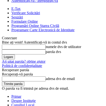
Autentificați-vă / Înregistrați-vă
E-Tax
Verificare Solicitări
Sesizări
Formulare Online
Programări Online Starea Civilă
Programare Carte Electronică de Identitate
Conectare
Bine ați venit! Autentificați-vă in contul dvs
numele dvs de utilizator
parola dvs
Ați uitat parola? obține ajutor
Politică de confidențialitate
Recuperare parola
Recuperați-vă parola
adresa dvs de email
O parola va fi trimisă pe adresa dvs de email.
Primar
Despre Instituție
Consiliul Local