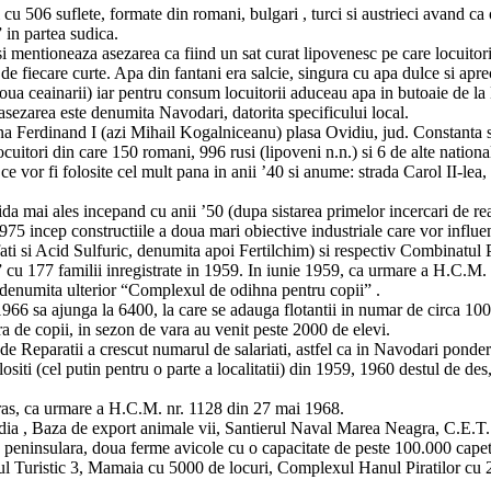
cu 506 suflete, formate din romani, bulgari , turci si austrieci avand c
 in partea sudica.
i mentioneaza asezarea ca fiind un sat curat lipovenesc pe care locuitor
de fiecare curte. Apa din fantani era salcie, singura cu apa dulce si apre
 doua ceainarii) iar pentru consum locuitorii aduceau apa in butoaie de l
sezarea este denumita Navodari, datorita specificului local.
muna Ferdinand I (azi Mihail Kogalniceanu) plasa Ovidiu, jud. Constanta 
itori din care 150 romani, 996 rusi (lipoveni n.n.) si 6 de alte national
ce vor fi folosite cel mult pana in anii ’40 si anume: strada Carol II-lea
da mai ales incepand cu anii ’50 (dupa sistarea primelor incercari de rea
1975 incep constructiile a doua mari obiective industriale care vor influen
 si Acid Sulfuric, denumita apoi Fertilchim) si respectiv Combinatul 
177 familii inregistrate in 1959. In iunie 1959, ca urmare a H.C.M. 71
”, denumita ulterior “Complexul de odihna pentru copii” .
66 sa ajunga la 6400, la care se adauga flotantii in numar de circa 1000,
a de copii, in sezon de vara au venit peste 2000 de elevi.
 de Reparatii a crescut numarul de salariati, astfel ca in Navodari ponde
ti (cel putin pentru o parte a localitatii) din 1959, 1960 destul de des, a
as, ca urmare a H.C.M. nr. 1128 din 27 mai 1968.
dia , Baza de export animale vii, Santierul Naval Marea Neagra, C.E.T. 
eninsulara, doua ferme avicole cu o capacitate de peste 100.000 capete
asul Turistic 3, Mamaia cu 5000 de locuri, Complexul Hanul Piratilor c