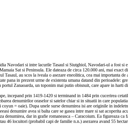
ia Navodari si intre lacurile Tasaul si Siutghiol, Navodari-ul a fost si 
Mamaia Sat si Peninsula. Ele dateaza de circa 120.000 ani, mai exact din
 Tasaul, au scos la iveala o asezare eneolitica, cea mai importanta de a
etate pana in prezent urme de existenta umana datand din perioadele: g
 portul Zanaoarda, un toponim mai putin obisnuit, care apare in harti din
ape, incepand prin 1419-1420 si terminand in 1484 prin cucerirea cetati
mbarea denumirilor oraselor si satelor chiar si in situatii in care populat
oyun = oaie). Dupa unele surse denumirea isi are originile in indeletnici
easi denumire avea si balta care se gasea intre mare si sat acoperita acum
aza denumirea, dar in grafie romaneasca – Caracoium. Ea figureaza ca f
tau 46 locuitori (probabil capi de familie n.n.) asezarea avand 55 hecta