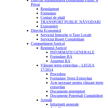
Direcția Administrarea Domeniului Public și
Privat
Regulament
Formulare
Conturi de plată
TRANSPORT PUBLIC NĂVODARI
Exproprieri
Direcția Economică
Serviciul Impozite și Taxe Locale
Serviciul Buget Contabilitate
Compartiment Agricol
Registrul Agricol
INFORMATII GENERALE
Formulare RA
Anunțuri RA
Vânzare teren extravilan – LEGEA
17/2014
Procedura
Formulare Teren Extravilan
Acte necesare pentru vânzare teren
extravilan
Documente preemptori
Documente Potențiali Cumpărători
Arendă
Informații generale