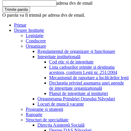
adresa dvs de email
O parola va fi trimisă pe adresa dvs de email.
Primar
Despre Instituție
Legislație
Conducere
Organizare
Regulamentul de organizare și funcționare
Integritate instituțională
Cod etic și de integritate
Lista cadourilor primite si destinatia
acestora, conform Legii nr. 251/2004
Mecanismul de raportare a încălcărilor legii
Declarația privind asumarea unei agende
de integritate organizațională
Planul de integritate al instituției
Organigrama Primăriei Orașului Năvodari
Locuri de muncă vacante
Programe și strategii
Rapoarte
Structuri de specialitate
Direcția Asistență Socială
Despre DAS Năvodari