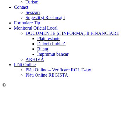
Turism
Contact
Sesizări
Sugestii și Reclamații
Formulare Tip
Monitorul Oficial Local
DOCUMENTE ŞI INFORMAŢII FINANCIARE
Plăți restante
Datoria Publică
Bilanț
Împrumut bancar
ARHIVĂ
Plăți Online
Plăți Online – Verificare ROL E-tax
Plăți Online REGISTA
©