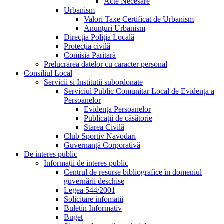
Acte Necesare
Urbanism
Valori Taxe Certificat de Urbanism
Anunțuri Urbanism
Direcția Poliția Locală
Protecția civilă
Comisia Paritară
Prelucrarea datelor cu caracter personal
Consiliul Local
Servicii si Institutii subordonate
Serviciul Public Comunitar Local de Evidența a
Persoanelor
Evidența Persoanelor
Publicații de căsătorie
Starea Civilă
Club Sportiv Navodari
Guvernanță Corporativă
De interes public
Informații de interes public
Centrul de resurse bibliografice în domeniul
guvernării deschise
Legea 544/2001
Solicitare infomatii
Buletin Informativ
Buget