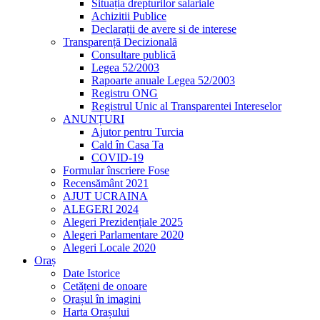
Situația drepturilor salariale
Achizitii Publice
Declarații de avere si de interese
Transparență Decizională
Consultare publică
Legea 52/2003
Rapoarte anuale Legea 52/2003
Registru ONG
Registrul Unic al Transparentei Intereselor
ANUNȚURI
Ajutor pentru Turcia
Cald în Casa Ta
COVID-19
Formular înscriere Fose
Recensământ 2021
AJUT UCRAINA
ALEGERI 2024
Alegeri Prezidențiale 2025
Alegeri Parlamentare 2020
Alegeri Locale 2020
Oraș
Date Istorice
Cetățeni de onoare
Orașul în imagini
Harta Orașului