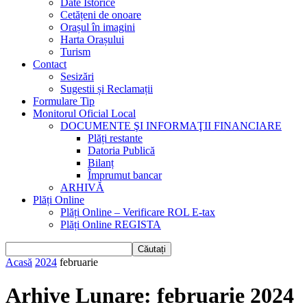
Date Istorice
Cetățeni de onoare
Orașul în imagini
Harta Orașului
Turism
Contact
Sesizări
Sugestii și Reclamații
Formulare Tip
Monitorul Oficial Local
DOCUMENTE ŞI INFORMAŢII FINANCIARE
Plăți restante
Datoria Publică
Bilanț
Împrumut bancar
ARHIVĂ
Plăți Online
Plăți Online – Verificare ROL E-tax
Plăți Online REGISTA
Acasă
2024
februarie
Arhive Lunare: februarie 2024