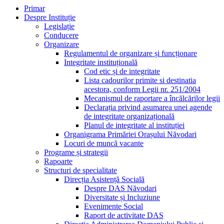
Primar
Despre Instituție
Legislație
Conducere
Organizare
Regulamentul de organizare și funcționare
Integritate instituțională
Cod etic și de integritate
Lista cadourilor primite si destinatia
acestora, conform Legii nr. 251/2004
Mecanismul de raportare a încălcărilor legii
Declarația privind asumarea unei agende
de integritate organizațională
Planul de integritate al instituției
Organigrama Primăriei Orașului Năvodari
Locuri de muncă vacante
Programe și strategii
Rapoarte
Structuri de specialitate
Direcția Asistență Socială
Despre DAS Năvodari
Diversitate și Incluziune
Evenimente Social
Raport de activitate DAS