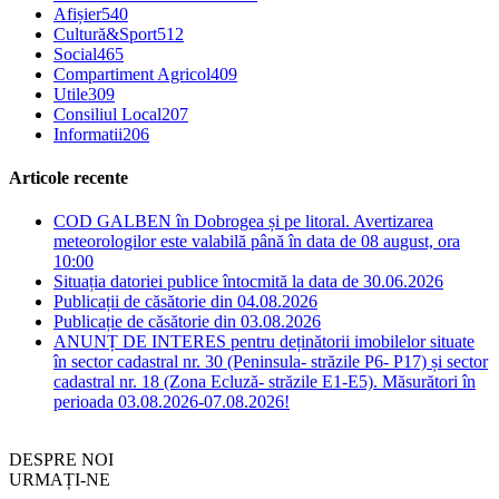
Afișier
540
Cultură&Sport
512
Social
465
Compartiment Agricol
409
Utile
309
Consiliul Local
207
Informatii
206
Articole recente
COD GALBEN în Dobrogea și pe litoral. Avertizarea
meteorologilor este valabilă până în data de 08 august, ora
10:00
Situația datoriei publice întocmită la data de 30.06.2026
Publicații de căsătorie din 04.08.2026
Publicație de căsătorie din 03.08.2026
ANUNȚ DE INTERES pentru deținătorii imobilelor situate
în sector cadastral nr. 30 (Peninsula- străzile P6- P17) și sector
cadastral nr. 18 (Zona Ecluză- străzile E1-E5). Măsurători în
perioada 03.08.2026-07.08.2026!
DESPRE NOI
URMAȚI-NE