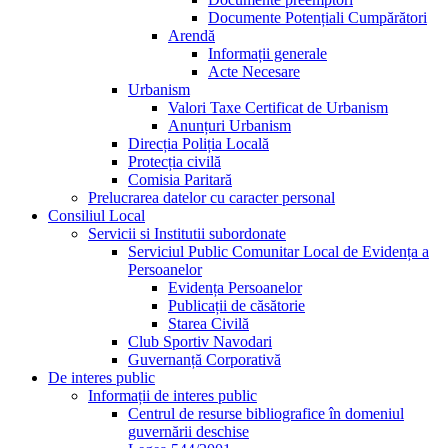
Documente Potențiali Cumpărători
Arendă
Informații generale
Acte Necesare
Urbanism
Valori Taxe Certificat de Urbanism
Anunțuri Urbanism
Direcția Poliția Locală
Protecția civilă
Comisia Paritară
Prelucrarea datelor cu caracter personal
Consiliul Local
Servicii si Institutii subordonate
Serviciul Public Comunitar Local de Evidența a
Persoanelor
Evidența Persoanelor
Publicații de căsătorie
Starea Civilă
Club Sportiv Navodari
Guvernanță Corporativă
De interes public
Informații de interes public
Centrul de resurse bibliografice în domeniul
guvernării deschise