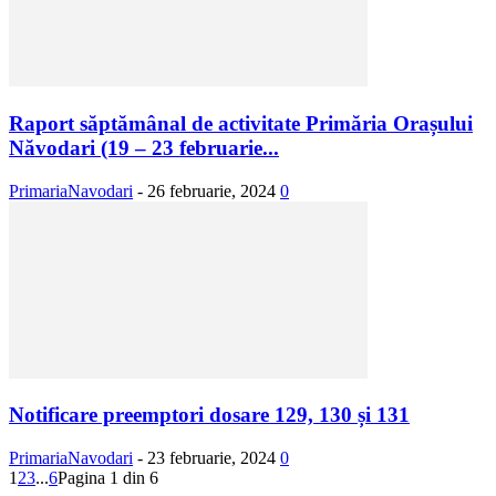
Raport săptămânal de activitate Primăria Orașului
Năvodari (19 – 23 februarie...
PrimariaNavodari
-
26 februarie, 2024
0
Notificare preemptori dosare 129, 130 și 131
PrimariaNavodari
-
23 februarie, 2024
0
1
2
3
...
6
Pagina 1 din 6