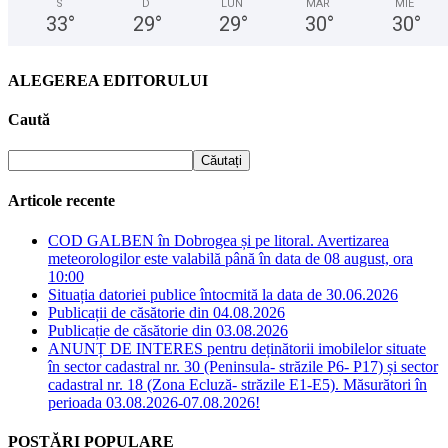
S
D
LUN
MAR
MIE
33
°
29
°
29
°
30
°
30
°
ALEGEREA EDITORULUI
Caută
Articole recente
COD GALBEN în Dobrogea și pe litoral. Avertizarea
meteorologilor este valabilă până în data de 08 august, ora
10:00
Situația datoriei publice întocmită la data de 30.06.2026
Publicații de căsătorie din 04.08.2026
Publicație de căsătorie din 03.08.2026
ANUNȚ DE INTERES pentru deținătorii imobilelor situate
în sector cadastral nr. 30 (Peninsula- străzile P6- P17) și sector
cadastral nr. 18 (Zona Ecluză- străzile E1-E5). Măsurători în
perioada 03.08.2026-07.08.2026!
POSTĂRI POPULARE