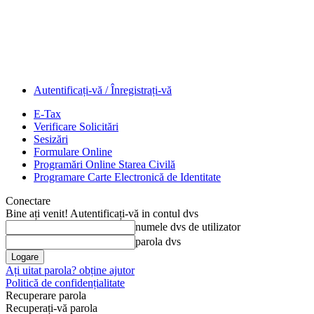
Autentificați-vă / Înregistrați-vă
E-Tax
Verificare Solicitări
Sesizări
Formulare Online
Programări Online Starea Civilă
Programare Carte Electronică de Identitate
Conectare
Bine ați venit! Autentificați-vă in contul dvs
numele dvs de utilizator
parola dvs
Ați uitat parola? obține ajutor
Politică de confidențialitate
Recuperare parola
Recuperați-vă parola