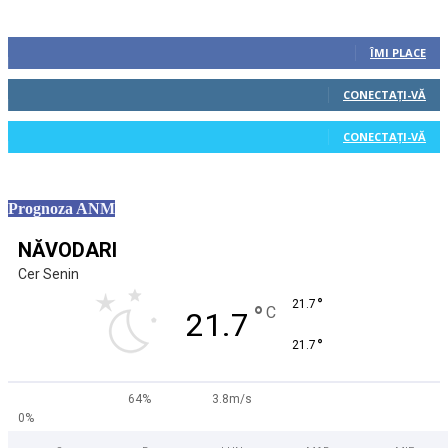
Urmăriți-ne
0
Fani
ÎMI PLACE
0
Cititori
CONECTAȚI-VĂ
0
Cititori
CONECTAȚI-VĂ
Prognoza ANM
NĂVODARI
Cer Senin
°
21.7
°
C
21.7
°
21.7
64%
3.8m/s
0%