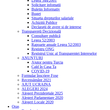
Legea 544/2001
Solicitare infomatii
Buletin Informativ
Buget
Situația drepturilor salariale
Achizitii Publice
Declarații de avere si de interese
Transparență Decizională
Consultare publică
Legea 52/2003
Rapoarte anuale Legea 52/2003
Registru ONG
Registrul Unic al Transparentei Intereselor
ANUNȚURI
Ajutor pentru Turcia
Cald în Casa Ta
COVID-19
Formular înscriere Fose
Recensământ 2021
AJUT UCRAINA
ALEGERI 2024
Alegeri Prezidențiale 2025
Alegeri Parlamentare 2020
Alegeri Locale 2020
Oraș