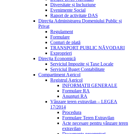
Diversitate și Incluziune
Evenimente Social
Raport de activitate DAS
Direcția Administrarea Domeniului Public și
Privat
Regulament
Formulare
Conturi de plată
TRANSPORT PUBLIC NĂVODARI
Exproprieri
Direcția Economică
Serviciul Impozite și Taxe Locale
Serviciul Buget Contabilitate
Compartiment Agricol
Registrul Agricol
INFORMATII GENERALE
Formulare RA
Anunțuri RA
Vânzare teren extravilan – LEGEA
17/2014
Procedura
Formulare Teren Extravilan
Acte necesare pentru vânzare teren
extravilan
Documente preemptori