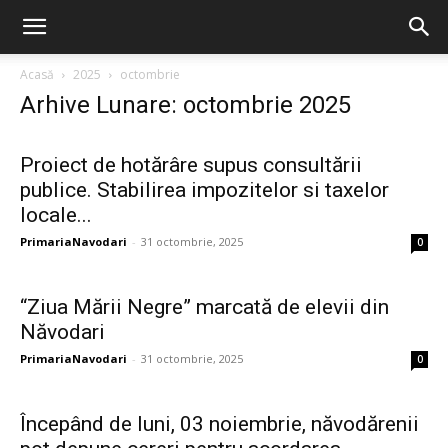
Acasă
2025
octombrie
Arhive Lunare: octombrie 2025
Proiect de hotărâre supus consultării
publice. Stabilirea impozitelor si taxelor
locale...
PrimariaNavodari
-
31 octombrie, 2025
0
“Ziua Mării Negre” marcată de elevii din
Năvodari
PrimariaNavodari
-
31 octombrie, 2025
0
Începând de luni, 03 noiembrie, năvodărenii