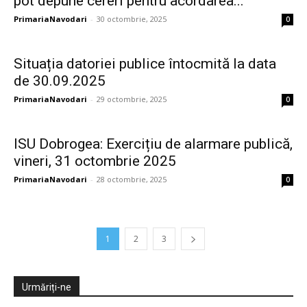
pot depune cereri pentru acordarea...
PrimariaNavodari
-
30 octombrie, 2025
0
Situația datoriei publice întocmită la data
de 30.09.2025
PrimariaNavodari
-
29 octombrie, 2025
0
ISU Dobrogea: Exercițiu de alarmare publică,
vineri, 31 octombrie 2025
PrimariaNavodari
-
28 octombrie, 2025
0
1
2
3
Urmăriți-ne