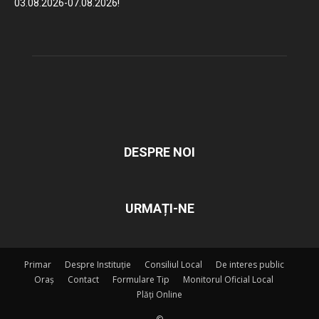
03.08.2026-07.08.2026!
DESPRE NOI
URMAȚI-NE
Primar
Despre Instituție
Consiliul Local
De interes public
Oraș
Contact
Formulare Tip
Monitorul Oficial Local
Plăți Online