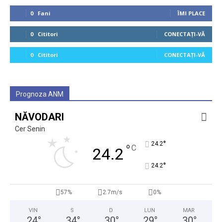
0
Fani
ÎMI PLACE
0
Cititori
CONECTAȚI-VĂ
0
Cititori
CONECTAȚI-VĂ
Prognoza ANM
NĂVODARI
Cer Senin
°
24.2
°
C
24.2
°
24.2
57%
2.7m/s
0%
VIN
S
D
LUN
MAR
24
°
34
°
30
°
29
°
30
°