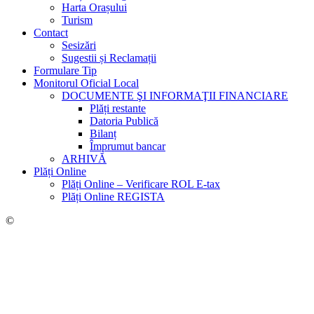
Harta Orașului
Turism
Contact
Sesizări
Sugestii și Reclamații
Formulare Tip
Monitorul Oficial Local
DOCUMENTE ŞI INFORMAŢII FINANCIARE
Plăți restante
Datoria Publică
Bilanț
Împrumut bancar
ARHIVĂ
Plăți Online
Plăți Online – Verificare ROL E-tax
Plăți Online REGISTA
©