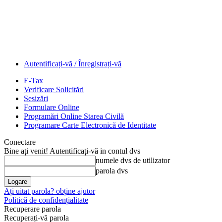
Autentificați-vă / Înregistrați-vă
E-Tax
Verificare Solicitări
Sesizări
Formulare Online
Programări Online Starea Civilă
Programare Carte Electronică de Identitate
Conectare
Bine ați venit! Autentificați-vă in contul dvs
numele dvs de utilizator
parola dvs
Ați uitat parola? obține ajutor
Politică de confidențialitate
Recuperare parola
Recuperați-vă parola