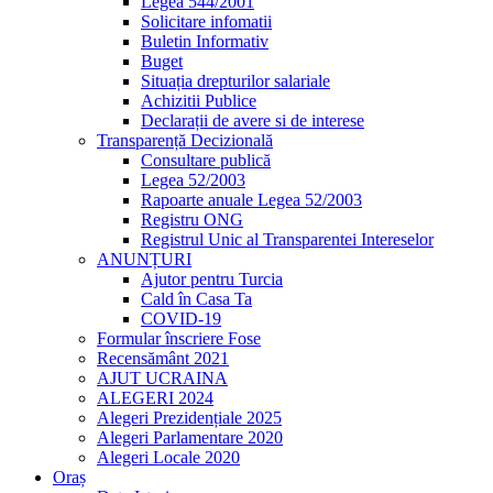
Legea 544/2001
Solicitare infomatii
Buletin Informativ
Buget
Situația drepturilor salariale
Achizitii Publice
Declarații de avere si de interese
Transparență Decizională
Consultare publică
Legea 52/2003
Rapoarte anuale Legea 52/2003
Registru ONG
Registrul Unic al Transparentei Intereselor
ANUNȚURI
Ajutor pentru Turcia
Cald în Casa Ta
COVID-19
Formular înscriere Fose
Recensământ 2021
AJUT UCRAINA
ALEGERI 2024
Alegeri Prezidențiale 2025
Alegeri Parlamentare 2020
Alegeri Locale 2020
Oraș