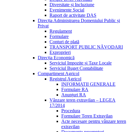
Diversitate și Incluziune
Evenimente Social
Raport de activitate DAS
Direcția Administrarea Domeniului Public și
Privat
Regulament
Formulare
Conturi de plată
TRANSPORT PUBLIC NĂVODARI
Exproprieri
Direcția Economică
Serviciul Impozite și Taxe Locale
Serviciul Buget Contabilitate
Compartiment Agricol
Registrul Agricol
INFORMATII GENERALE
Formulare RA
Anunțuri RA
Vânzare teren extravilan – LEGEA
17/2014
Procedura
Formulare Teren Extravilan
Acte necesare pentru vânzare teren
extravilan
Documente preemptori