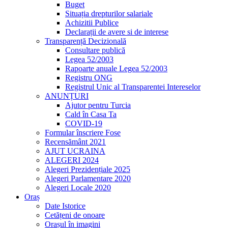
Buget
Situația drepturilor salariale
Achizitii Publice
Declarații de avere si de interese
Transparență Decizională
Consultare publică
Legea 52/2003
Rapoarte anuale Legea 52/2003
Registru ONG
Registrul Unic al Transparentei Intereselor
ANUNȚURI
Ajutor pentru Turcia
Cald în Casa Ta
COVID-19
Formular înscriere Fose
Recensământ 2021
AJUT UCRAINA
ALEGERI 2024
Alegeri Prezidențiale 2025
Alegeri Parlamentare 2020
Alegeri Locale 2020
Oraș
Date Istorice
Cetățeni de onoare
Orașul în imagini