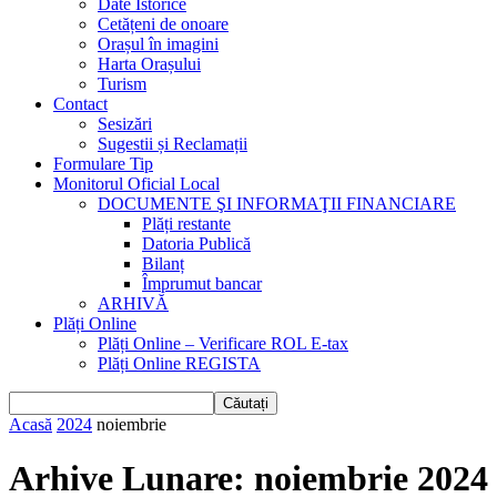
Date Istorice
Cetățeni de onoare
Orașul în imagini
Harta Orașului
Turism
Contact
Sesizări
Sugestii și Reclamații
Formulare Tip
Monitorul Oficial Local
DOCUMENTE ŞI INFORMAŢII FINANCIARE
Plăți restante
Datoria Publică
Bilanț
Împrumut bancar
ARHIVĂ
Plăți Online
Plăți Online – Verificare ROL E-tax
Plăți Online REGISTA
Acasă
2024
noiembrie
Arhive Lunare: noiembrie 2024