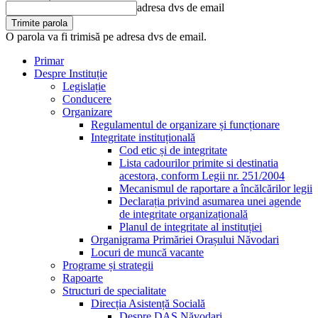
adresa dvs de email
O parola va fi trimisă pe adresa dvs de email.
Primar
Despre Instituție
Legislație
Conducere
Organizare
Regulamentul de organizare și funcționare
Integritate instituțională
Cod etic și de integritate
Lista cadourilor primite si destinatia
acestora, conform Legii nr. 251/2004
Mecanismul de raportare a încălcărilor legii
Declarația privind asumarea unei agende
de integritate organizațională
Planul de integritate al instituției
Organigrama Primăriei Orașului Năvodari
Locuri de muncă vacante
Programe și strategii
Rapoarte
Structuri de specialitate
Direcția Asistență Socială
Despre DAS Năvodari