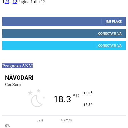
1
2
3
...
12
Pagina 1 din 12
Urmăriți-ne
0
Fani
ÎMI PLACE
0
Cititori
CONECTAȚI-VĂ
0
Cititori
CONECTAȚI-VĂ
Prognoza ANM
NĂVODARI
Cer Senin
°
18.3
°
C
18.3
°
18.3
52%
4.7m/s
0%