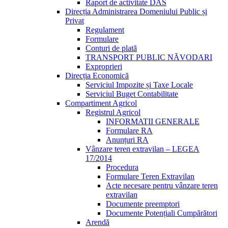
Raport de activitate DAS
Direcția Administrarea Domeniului Public și
Privat
Regulament
Formulare
Conturi de plată
TRANSPORT PUBLIC NĂVODARI
Exproprieri
Direcția Economică
Serviciul Impozite și Taxe Locale
Serviciul Buget Contabilitate
Compartiment Agricol
Registrul Agricol
INFORMATII GENERALE
Formulare RA
Anunțuri RA
Vânzare teren extravilan – LEGEA
17/2014
Procedura
Formulare Teren Extravilan
Acte necesare pentru vânzare teren
extravilan
Documente preemptori
Documente Potențiali Cumpărători
Arendă