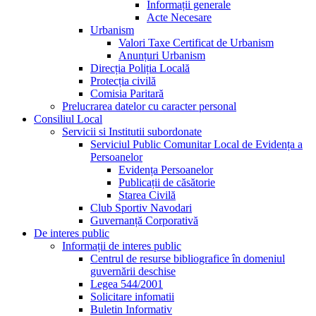
Informații generale
Acte Necesare
Urbanism
Valori Taxe Certificat de Urbanism
Anunțuri Urbanism
Direcția Poliția Locală
Protecția civilă
Comisia Paritară
Prelucrarea datelor cu caracter personal
Consiliul Local
Servicii si Institutii subordonate
Serviciul Public Comunitar Local de Evidența a
Persoanelor
Evidența Persoanelor
Publicații de căsătorie
Starea Civilă
Club Sportiv Navodari
Guvernanță Corporativă
De interes public
Informații de interes public
Centrul de resurse bibliografice în domeniul
guvernării deschise
Legea 544/2001
Solicitare infomatii
Buletin Informativ