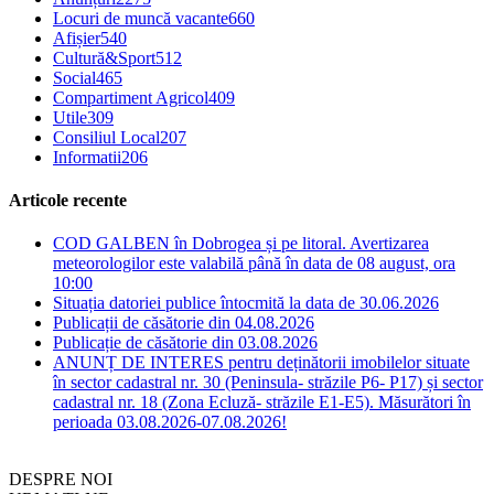
Locuri de muncă vacante
660
Afișier
540
Cultură&Sport
512
Social
465
Compartiment Agricol
409
Utile
309
Consiliul Local
207
Informatii
206
Articole recente
COD GALBEN în Dobrogea și pe litoral. Avertizarea
meteorologilor este valabilă până în data de 08 august, ora
10:00
Situația datoriei publice întocmită la data de 30.06.2026
Publicații de căsătorie din 04.08.2026
Publicație de căsătorie din 03.08.2026
ANUNȚ DE INTERES pentru deținătorii imobilelor situate
în sector cadastral nr. 30 (Peninsula- străzile P6- P17) și sector
cadastral nr. 18 (Zona Ecluză- străzile E1-E5). Măsurători în
perioada 03.08.2026-07.08.2026!
DESPRE NOI