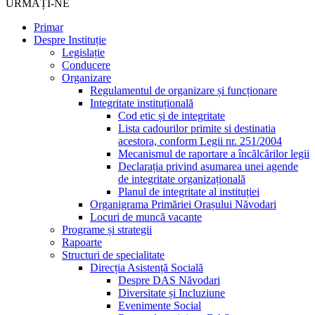
URMAȚI-NE
Primar
Despre Instituție
Legislație
Conducere
Organizare
Regulamentul de organizare și funcționare
Integritate instituțională
Cod etic și de integritate
Lista cadourilor primite si destinatia
acestora, conform Legii nr. 251/2004
Mecanismul de raportare a încălcărilor legii
Declarația privind asumarea unei agende
de integritate organizațională
Planul de integritate al instituției
Organigrama Primăriei Orașului Năvodari
Locuri de muncă vacante
Programe și strategii
Rapoarte
Structuri de specialitate
Direcția Asistență Socială
Despre DAS Năvodari
Diversitate și Incluziune
Evenimente Social