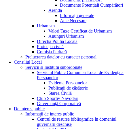
Documente Potențiali Cumpărători
Arendă
Informații generale
Acte Necesare
Urbanism
Valori Taxe Certificat de Urbanism
Anunțuri Urbanism
Direcția Poliția Locală
Protecția civilă
Comisia Paritară
Prelucrarea datelor cu caracter personal
Consiliul Local
Servicii si Institutii subordonate
Serviciul Public Comunitar Local de Evidența a
Persoanelor
Evidența Persoanelor
Publicații de căsătorie
Starea Civilă
Club Sportiv Navodari
Guvernanță Corporativă
De interes public
Informații de interes public
Centrul de resurse bibliografice în domeniul
guvernării deschise