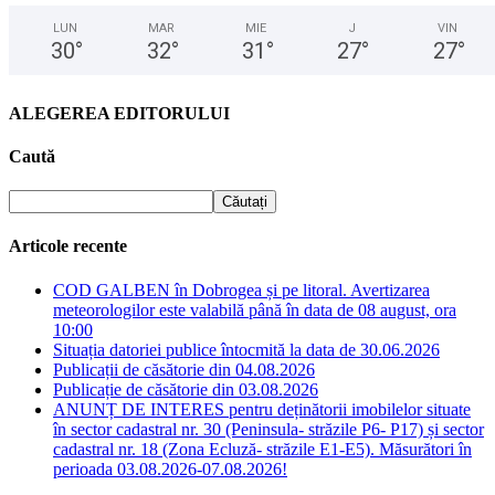
LUN
MAR
MIE
J
VIN
30
°
32
°
31
°
27
°
27
°
ALEGEREA EDITORULUI
Caută
Articole recente
COD GALBEN în Dobrogea și pe litoral. Avertizarea
meteorologilor este valabilă până în data de 08 august, ora
10:00
Situația datoriei publice întocmită la data de 30.06.2026
Publicații de căsătorie din 04.08.2026
Publicație de căsătorie din 03.08.2026
ANUNȚ DE INTERES pentru deținătorii imobilelor situate
în sector cadastral nr. 30 (Peninsula- străzile P6- P17) și sector
cadastral nr. 18 (Zona Ecluză- străzile E1-E5). Măsurători în
perioada 03.08.2026-07.08.2026!