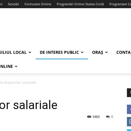
ri
Sesizări
Formulare Online
Programări Online Starea Civilă
Programare Car
ILIUL LOCAL
DE INTERES PUBLIC
ORAȘ
CONTA
ONLINE
ia drepturilor salariale
or salariale
6465
0