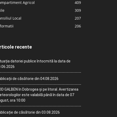
ompartiment Agricol
409
ile
309
nsiliul Local
207
formatii
206
rticole recente
tuația datoriei publice întocmită la data de
.06.2026
blicații de căsătorie din 04.08.2026
D GALBEN în Dobrogea și pe litoral. Avertizarea
teorologilor este valabilă până în data de 07
gust, ora 10:00
blicație de căsătorie din 03.08.2026