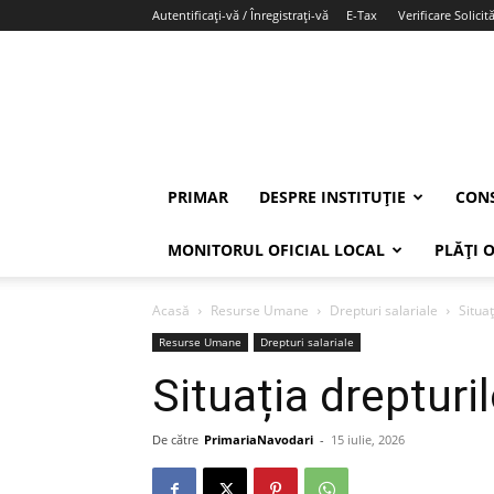
Autentificați-vă / Înregistrați-vă
E-Tax
Verificare Solicită
PRIMAR
DESPRE INSTITUȚIE
CONS
MONITORUL OFICIAL LOCAL
PLĂȚI 
Acasă
Resurse Umane
Drepturi salariale
Situaț
Resurse Umane
Drepturi salariale
Situația drepturil
De către
PrimariaNavodari
-
15 iulie, 2026