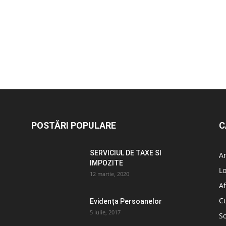
POSTĂRI POPULARE
C
SERVICIUL DE TAXE SI
A
IMPOZITE
L
12 martie, 2020
Af
C
Evidența Persoanelor
5 iulie, 2017
So