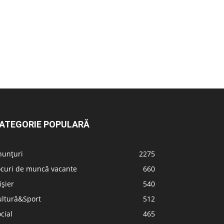
ATEGORIE POPULARĂ
nunțuri
2275
ocuri de muncă vacante
660
ișier
540
ultură&Sport
512
cial
465