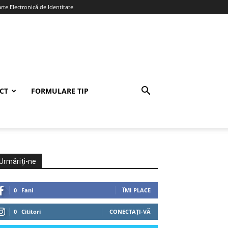
te Electronică de Identitate
CT
FORMULARE TIP
Urmăriți-ne
0
Fani
ÎMI PLACE
0
Cititori
CONECTAȚI-VĂ