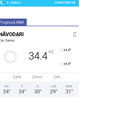
0
Cititori
CONECTAȚI-VĂ
Prognoza ANM
NĂVODARI
Cer Senin
°
34.4
°
C
34.4
°
34.4
30%
5m/s
0%
VIN
S
D
LUN
MAR
34
°
34
°
30
°
29
°
31
°