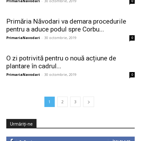
PrimariaNavodari
-
30 octombrie, 2019
0
Primăria Năvodari va demara procedurile
pentru a aduce podul spre Corbu...
PrimariaNavodari
-
30 octombrie, 2019
0
O zi potrivită pentru o nouă acțiune de
plantare în cadrul...
PrimariaNavodari
-
30 octombrie, 2019
0
1
2
3
Urmăriți-ne