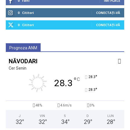
0
Fani
ÎMI PLACE
0
Cititori
CONECTAȚI-VĂ
0
Cititori
CONECTAȚI-VĂ
Prognoza ANM
NĂVODARI
Cer Senin
°
28.3
°
C
28.3
°
28.3
48%
4.6m/s
0%
J
VIN
S
D
LUN
32
°
32
°
34
°
29
°
28
°