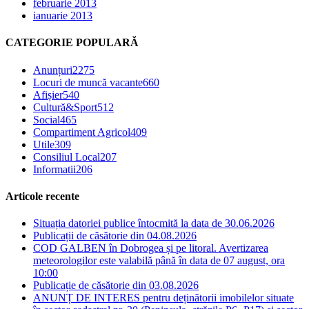
februarie 2013
ianuarie 2013
CATEGORIE POPULARĂ
Anunțuri
2275
Locuri de muncă vacante
660
Afișier
540
Cultură&Sport
512
Social
465
Compartiment Agricol
409
Utile
309
Consiliul Local
207
Informatii
206
Articole recente
Situația datoriei publice întocmită la data de 30.06.2026
Publicații de căsătorie din 04.08.2026
COD GALBEN în Dobrogea și pe litoral. Avertizarea
meteorologilor este valabilă până în data de 07 august, ora
10:00
Publicație de căsătorie din 03.08.2026
ANUNȚ DE INTERES pentru deținătorii imobilelor situate