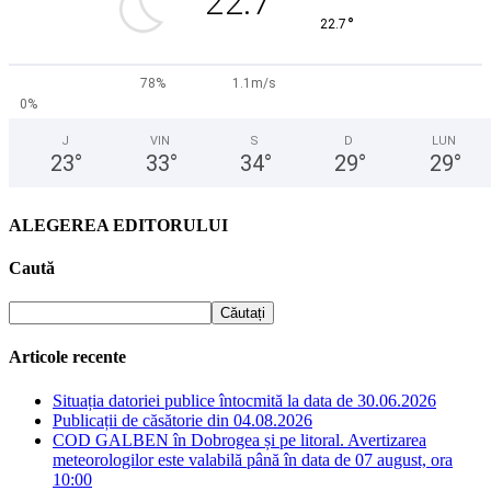
22.7
°
22.7
78%
1.1m/s
0%
J
VIN
S
D
LUN
23
°
33
°
34
°
29
°
29
°
ALEGEREA EDITORULUI
Caută
Articole recente
Situația datoriei publice întocmită la data de 30.06.2026
Publicații de căsătorie din 04.08.2026
COD GALBEN în Dobrogea și pe litoral. Avertizarea
meteorologilor este valabilă până în data de 07 august, ora
10:00