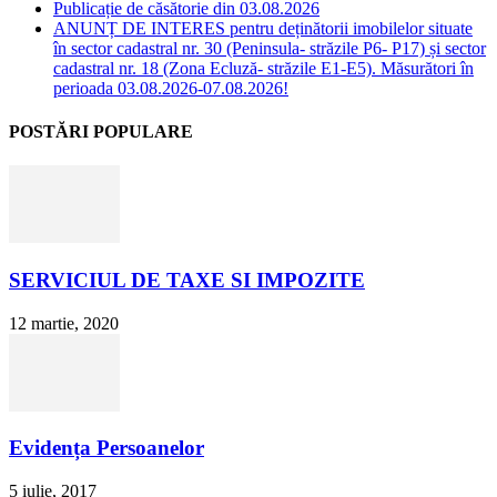
Publicație de căsătorie din 03.08.2026
ANUNȚ DE INTERES pentru deținătorii imobilelor situate
în sector cadastral nr. 30 (Peninsula- străzile P6- P17) și sector
cadastral nr. 18 (Zona Ecluză- străzile E1-E5). Măsurători în
perioada 03.08.2026-07.08.2026!
POSTĂRI POPULARE
SERVICIUL DE TAXE SI IMPOZITE
12 martie, 2020
Evidența Persoanelor
5 iulie, 2017