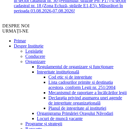
în sector cadastral nr. 30 (Peninsula- străzile P6- P17) și sector
cadastral nr. 18 (Zona Ecluză- străzile E1-E5). Măsurători în
perioada 03.08.2026-07.08.2026!
DESPRE NOI
URMAȚI-NE
Primar
Despre Instituție
Legislație
Conducere
Organizare
Regulamentul de organizare și funcționare
Integritate instituțională
Cod etic și de integritate
Lista cadourilor primite si destinatia
acestora, conform Legii nr. 251/2004
Mecanismul de raportare a încălcărilor legii
Declarația privind asumarea unei agende
de integritate organizațională
Planul de integritate al instituției
Organigrama Primăriei Orașului Năvodari
Locuri de muncă vacante
Programe și strategii
Rapoarte