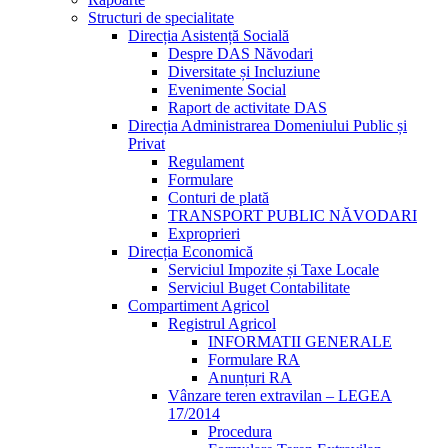
Structuri de specialitate
Direcția Asistență Socială
Despre DAS Năvodari
Diversitate și Incluziune
Evenimente Social
Raport de activitate DAS
Direcția Administrarea Domeniului Public și
Privat
Regulament
Formulare
Conturi de plată
TRANSPORT PUBLIC NĂVODARI
Exproprieri
Direcția Economică
Serviciul Impozite și Taxe Locale
Serviciul Buget Contabilitate
Compartiment Agricol
Registrul Agricol
INFORMATII GENERALE
Formulare RA
Anunțuri RA
Vânzare teren extravilan – LEGEA
17/2014
Procedura