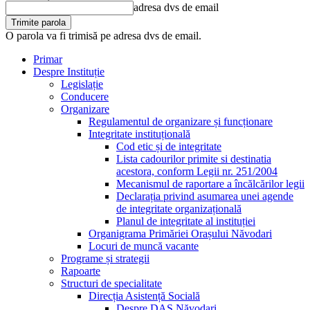
adresa dvs de email
O parola va fi trimisă pe adresa dvs de email.
Primar
Despre Instituție
Legislație
Conducere
Organizare
Regulamentul de organizare și funcționare
Integritate instituțională
Cod etic și de integritate
Lista cadourilor primite si destinatia
acestora, conform Legii nr. 251/2004
Mecanismul de raportare a încălcărilor legii
Declarația privind asumarea unei agende
de integritate organizațională
Planul de integritate al instituției
Organigrama Primăriei Orașului Năvodari
Locuri de muncă vacante
Programe și strategii
Rapoarte
Structuri de specialitate
Direcția Asistență Socială
Despre DAS Năvodari