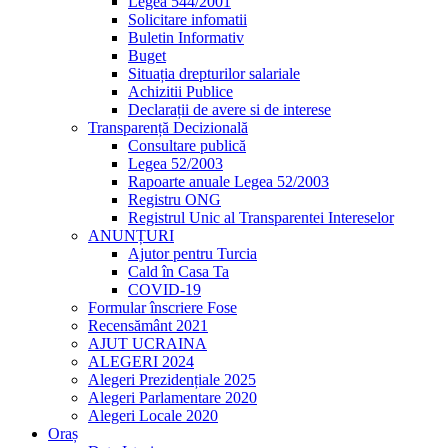
Legea 544/2001
Solicitare infomatii
Buletin Informativ
Buget
Situația drepturilor salariale
Achizitii Publice
Declarații de avere si de interese
Transparență Decizională
Consultare publică
Legea 52/2003
Rapoarte anuale Legea 52/2003
Registru ONG
Registrul Unic al Transparentei Intereselor
ANUNȚURI
Ajutor pentru Turcia
Cald în Casa Ta
COVID-19
Formular înscriere Fose
Recensământ 2021
AJUT UCRAINA
ALEGERI 2024
Alegeri Prezidențiale 2025
Alegeri Parlamentare 2020
Alegeri Locale 2020
Oraș