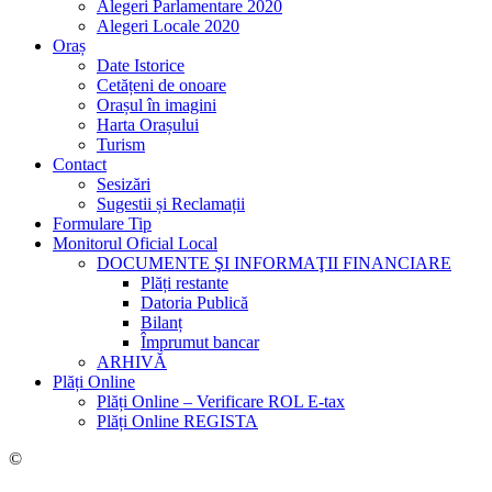
Alegeri Parlamentare 2020
Alegeri Locale 2020
Oraș
Date Istorice
Cetățeni de onoare
Orașul în imagini
Harta Orașului
Turism
Contact
Sesizări
Sugestii și Reclamații
Formulare Tip
Monitorul Oficial Local
DOCUMENTE ŞI INFORMAŢII FINANCIARE
Plăți restante
Datoria Publică
Bilanț
Împrumut bancar
ARHIVĂ
Plăți Online
Plăți Online – Verificare ROL E-tax
Plăți Online REGISTA
©