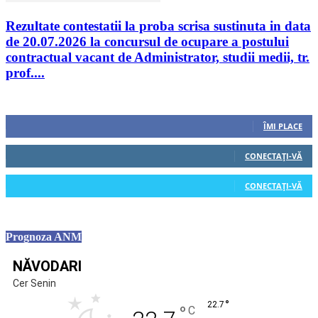
Rezultate contestatii la proba scrisa sustinuta in data
de 20.07.2026 la concursul de ocupare a postului
contractual vacant de Administrator, studii medii, tr.
prof....
Urmăriți-ne
0
Fani
ÎMI PLACE
0
Cititori
CONECTAȚI-VĂ
0
Cititori
CONECTAȚI-VĂ
Prognoza ANM
NĂVODARI
Cer Senin
°
22.7
°
C