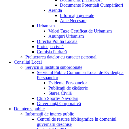
Documente Potențiali Cumpărători
Arendă
Informații generale
Acte Necesare
Urbanism
Valori Taxe Certificat de Urbanism
Anunțuri Urbanism
Direcția Poliția Locală
Protecția civilă
Comisia Paritară
Prelucrarea datelor cu caracter personal
Consiliul Local
Servicii si Institutii subordonate
Serviciul Public Comunitar Local de Evidența a
Persoanelor
Evidența Persoanelor
Publicații de căsătorie
Starea Civilă
Club Sportiv Navodari
Guvernanță Corporativă
De interes public
Informații de interes public
Centrul de resurse bibliografice în domeniul
guvernării deschise