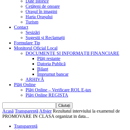
Date Istorice
Cetățeni de onoare
Orașul în imagini
Harta Orașului
Turism
Contact
Sesizări
Sugestii și Reclamații
Formulare Tip
Monitorul Oficial Local
DOCUMENTE ŞI INFORMAŢII FINANCIARE
Plăți restante
Datoria Publică
Bilanț
Împrumut bancar
ARHIVĂ
Plăți Online
Plăți Online – Verificare ROL E-tax
Plăți Online REGISTA
Acasă
Transparență
Afișier
Rezultatul interviului la examenul de
PROMOVARE IN CLASA organizat in data...
Transparență