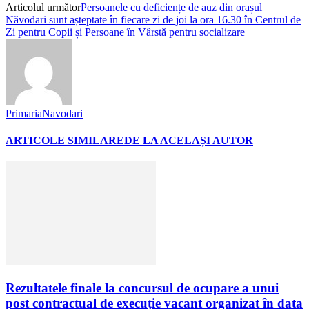
Articolul următor
Persoanele cu deficiențe de auz din orașul
Năvodari sunt așteptate în fiecare zi de joi la ora 16.30 în Centrul de
Zi pentru Copii și Persoane în Vârstă pentru socializare
PrimariaNavodari
ARTICOLE SIMILARE
DE LA ACELAȘI AUTOR
Rezultatele finale la concursul de ocupare a unui
post contractual de execuție vacant organizat în data