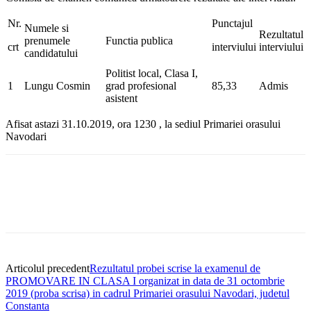
Nr.
Punctajul
Numele si
Rezultatul
prenumele
Functia publica
crt
interviului
interviului
candidatului
Politist local, Clasa I,
1
Lungu Cosmin
grad profesional
85,33
Admis
asistent
Afisat astazi 31.10.2019, ora 12
30
, la sediul Primariei orasului
Navodari
Articolul precedent
Rezultatul probei scrise la examenul de
PROMOVARE IN CLASA I organizat in data de 31 octombrie
2019 (proba scrisa) in cadrul Primariei orasului Navodari, judetul
Constanta