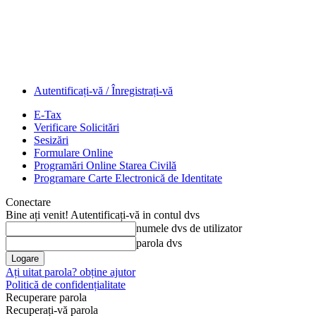
Autentificați-vă / Înregistrați-vă
E-Tax
Verificare Solicitări
Sesizări
Formulare Online
Programări Online Starea Civilă
Programare Carte Electronică de Identitate
Conectare
Bine ați venit! Autentificați-vă in contul dvs
numele dvs de utilizator
parola dvs
Ați uitat parola? obține ajutor
Politică de confidențialitate
Recuperare parola
Recuperați-vă parola