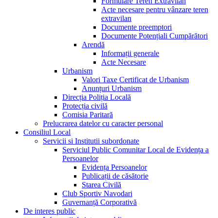
Formulare Teren Extravilan
Acte necesare pentru vânzare teren
extravilan
Documente preemptori
Documente Potențiali Cumpărători
Arendă
Informații generale
Acte Necesare
Urbanism
Valori Taxe Certificat de Urbanism
Anunțuri Urbanism
Direcția Poliția Locală
Protecția civilă
Comisia Paritară
Prelucrarea datelor cu caracter personal
Consiliul Local
Servicii si Institutii subordonate
Serviciul Public Comunitar Local de Evidența a
Persoanelor
Evidența Persoanelor
Publicații de căsătorie
Starea Civilă
Club Sportiv Navodari
Guvernanță Corporativă
De interes public