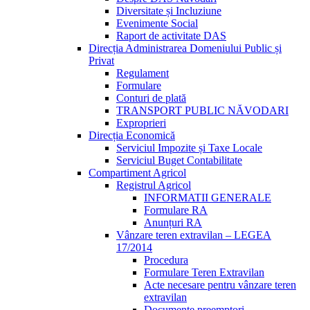
Diversitate și Incluziune
Evenimente Social
Raport de activitate DAS
Direcția Administrarea Domeniului Public și
Privat
Regulament
Formulare
Conturi de plată
TRANSPORT PUBLIC NĂVODARI
Exproprieri
Direcția Economică
Serviciul Impozite și Taxe Locale
Serviciul Buget Contabilitate
Compartiment Agricol
Registrul Agricol
INFORMATII GENERALE
Formulare RA
Anunțuri RA
Vânzare teren extravilan – LEGEA
17/2014
Procedura
Formulare Teren Extravilan
Acte necesare pentru vânzare teren
extravilan
Documente preemptori