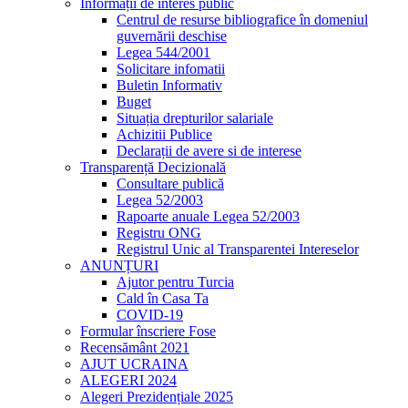
Informații de interes public
Centrul de resurse bibliografice în domeniul
guvernării deschise
Legea 544/2001
Solicitare infomatii
Buletin Informativ
Buget
Situația drepturilor salariale
Achizitii Publice
Declarații de avere si de interese
Transparență Decizională
Consultare publică
Legea 52/2003
Rapoarte anuale Legea 52/2003
Registru ONG
Registrul Unic al Transparentei Intereselor
ANUNȚURI
Ajutor pentru Turcia
Cald în Casa Ta
COVID-19
Formular înscriere Fose
Recensământ 2021
AJUT UCRAINA
ALEGERI 2024
Alegeri Prezidențiale 2025