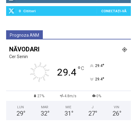
0
Cititori
CONECTAȚI-VĂ
Prognoza ANM
NĂVODARI
Cer Senin
°
29.4
°
C
29.4
°
29.4
27%
4.8m/s
0%
LUN
MAR
MIE
J
VIN
29
°
32
°
31
°
27
°
26
°