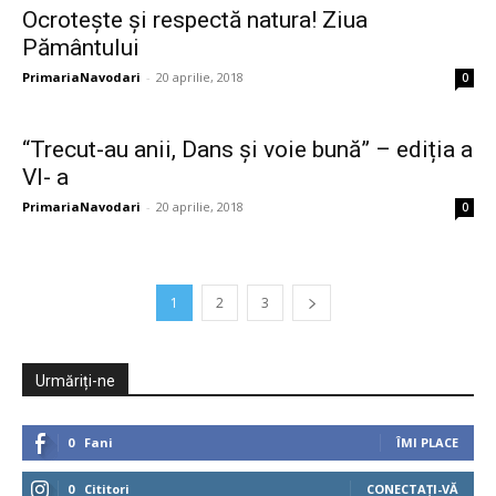
Ocrotește și respectă natura! Ziua
Pământului
PrimariaNavodari
-
20 aprilie, 2018
0
“Trecut-au anii, Dans și voie bună” – ediția a
VI- a
PrimariaNavodari
-
20 aprilie, 2018
0
1
2
3
Urmăriți-ne
0
Fani
ÎMI PLACE
0
Cititori
CONECTAȚI-VĂ