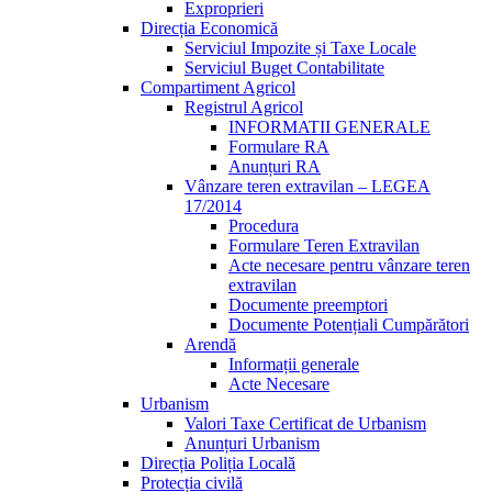
Exproprieri
Direcția Economică
Serviciul Impozite și Taxe Locale
Serviciul Buget Contabilitate
Compartiment Agricol
Registrul Agricol
INFORMATII GENERALE
Formulare RA
Anunțuri RA
Vânzare teren extravilan – LEGEA
17/2014
Procedura
Formulare Teren Extravilan
Acte necesare pentru vânzare teren
extravilan
Documente preemptori
Documente Potențiali Cumpărători
Arendă
Informații generale
Acte Necesare
Urbanism
Valori Taxe Certificat de Urbanism
Anunțuri Urbanism
Direcția Poliția Locală
Protecția civilă