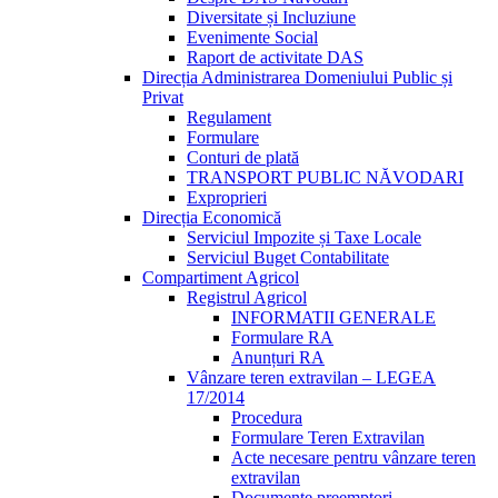
Diversitate și Incluziune
Evenimente Social
Raport de activitate DAS
Direcția Administrarea Domeniului Public și
Privat
Regulament
Formulare
Conturi de plată
TRANSPORT PUBLIC NĂVODARI
Exproprieri
Direcția Economică
Serviciul Impozite și Taxe Locale
Serviciul Buget Contabilitate
Compartiment Agricol
Registrul Agricol
INFORMATII GENERALE
Formulare RA
Anunțuri RA
Vânzare teren extravilan – LEGEA
17/2014
Procedura
Formulare Teren Extravilan
Acte necesare pentru vânzare teren
extravilan
Documente preemptori