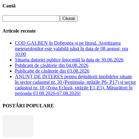
Caută
Articole recente
COD GALBEN în Dobrogea și pe litoral. Avertizarea
meteorologilor este valabilă până în data de 08 august, ora
10:00
Situația datoriei publice întocmită la data de 30.06.2026
Publicații de căsătorie din 04.08.2026
Publicație de căsătorie din 03.08.2026
ANUNȚ DE INTERES pentru deținătorii imobilelor situate
în sector cadastral nr. 30 (Peninsula- străzile P6- P17) și sector
cadastral nr. 18 (Zona Ecluză- străzile E1-E5). Măsurători în
perioada 03.08.2026-07.08.2026!
POSTĂRI POPULARE