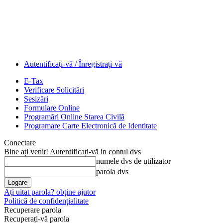
Autentificați-vă / Înregistrați-vă
E-Tax
Verificare Solicitări
Sesizări
Formulare Online
Programări Online Starea Civilă
Programare Carte Electronică de Identitate
Conectare
Bine ați venit! Autentificați-vă in contul dvs
numele dvs de utilizator
parola dvs
Ați uitat parola? obține ajutor
Politică de confidențialitate
Recuperare parola
Recuperați-vă parola