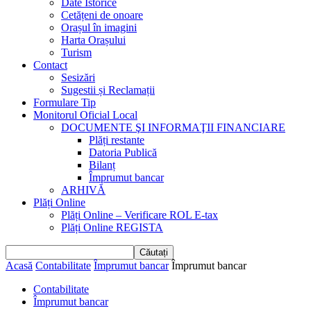
Date Istorice
Cetățeni de onoare
Orașul în imagini
Harta Orașului
Turism
Contact
Sesizări
Sugestii și Reclamații
Formulare Tip
Monitorul Oficial Local
DOCUMENTE ŞI INFORMAŢII FINANCIARE
Plăți restante
Datoria Publică
Bilanț
Împrumut bancar
ARHIVĂ
Plăți Online
Plăți Online – Verificare ROL E-tax
Plăți Online REGISTA
Acasă
Contabilitate
Împrumut bancar
Împrumut bancar
Contabilitate
Împrumut bancar