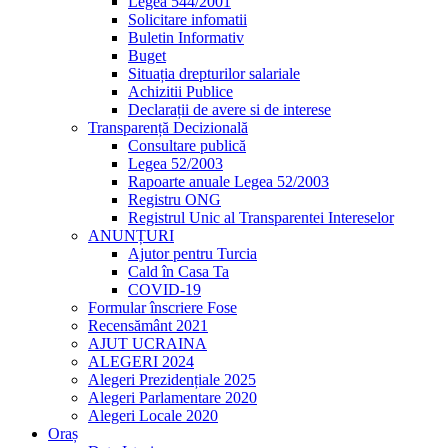
Legea 544/2001
Solicitare infomatii
Buletin Informativ
Buget
Situația drepturilor salariale
Achizitii Publice
Declarații de avere si de interese
Transparență Decizională
Consultare publică
Legea 52/2003
Rapoarte anuale Legea 52/2003
Registru ONG
Registrul Unic al Transparentei Intereselor
ANUNȚURI
Ajutor pentru Turcia
Cald în Casa Ta
COVID-19
Formular înscriere Fose
Recensământ 2021
AJUT UCRAINA
ALEGERI 2024
Alegeri Prezidențiale 2025
Alegeri Parlamentare 2020
Alegeri Locale 2020
Oraș