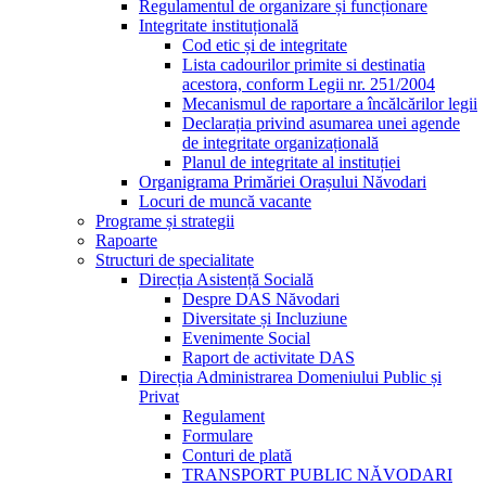
Regulamentul de organizare și funcționare
Integritate instituțională
Cod etic și de integritate
Lista cadourilor primite si destinatia
acestora, conform Legii nr. 251/2004
Mecanismul de raportare a încălcărilor legii
Declarația privind asumarea unei agende
de integritate organizațională
Planul de integritate al instituției
Organigrama Primăriei Orașului Năvodari
Locuri de muncă vacante
Programe și strategii
Rapoarte
Structuri de specialitate
Direcția Asistență Socială
Despre DAS Năvodari
Diversitate și Incluziune
Evenimente Social
Raport de activitate DAS
Direcția Administrarea Domeniului Public și
Privat
Regulament
Formulare
Conturi de plată
TRANSPORT PUBLIC NĂVODARI