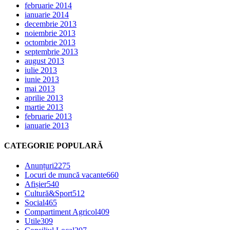
februarie 2014
ianuarie 2014
decembrie 2013
noiembrie 2013
octombrie 2013
septembrie 2013
august 2013
iulie 2013
iunie 2013
mai 2013
aprilie 2013
martie 2013
februarie 2013
ianuarie 2013
CATEGORIE POPULARĂ
Anunțuri
2275
Locuri de muncă vacante
660
Afișier
540
Cultură&Sport
512
Social
465
Compartiment Agricol
409
Utile
309