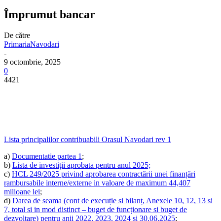
Împrumut bancar
De către
PrimariaNavodari
-
9 octombrie, 2025
0
4421
Lista principalilor contribuabili Orasul Navodari rev 1
a)
Documentatie partea 1
;
b)
Lista de investiții aprobata pentru anul 2025;
c)
HCL 249/2025 privind aprobarea contractării unei finanțări
rambursabile interne/externe in valoare de maximum 44,407
milioane lei
;
d)
Darea de seama (cont de execuție si bilanț, Anexele 10, 12, 13 si
7, total si in mod distinct – buget de funcționare si buget de
dezvoltare) pentru anii 2022, 2023, 2024 si 30.06.2025
;