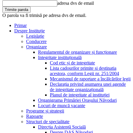
adresa dvs de email
O parola va fi trimisă pe adresa dvs de email.
Primar
Despre Instituție
Legislație
Conducere
Organizare
Regulamentul de organizare și funcționare
Integritate instituțională
Cod etic și de integritate
Lista cadourilor primite si destinatia
acestora, conform Legii nr. 251/2004
Mecanismul de raportare a încălcărilor legii
Declarația privind asumarea unei agende
de integritate organizațională
Planul de integritate al instituției
Organigrama Primăriei Orașului Năvodari
Locuri de muncă vacante
Programe și strategii
Rapoarte
Structuri de specialitate
Direcția Asistență Socială
Despre DAS Năvodari