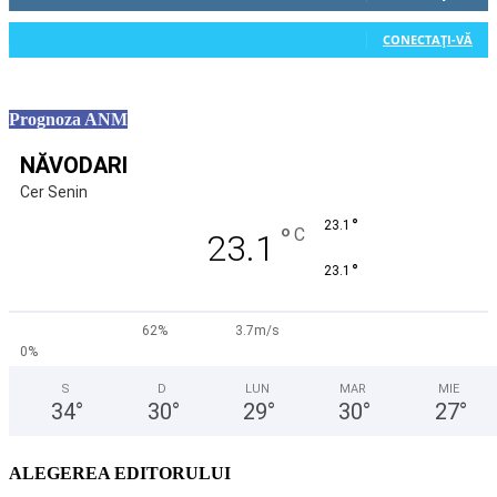
0
Cititori
CONECTAȚI-VĂ
Prognoza ANM
NĂVODARI
Cer Senin
°
23.1
°
C
23.1
°
23.1
62%
3.7m/s
0%
S
D
LUN
MAR
MIE
34
°
30
°
29
°
30
°
27
°
ALEGEREA EDITORULUI