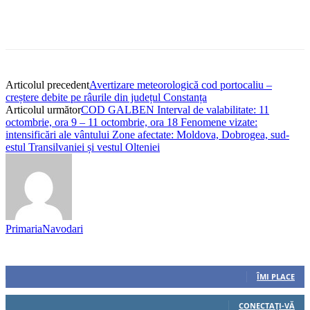
Articolul precedent
Avertizare meteorologică cod portocaliu –
creștere debite pe râurile din județul Constanța
Articolul următor
COD GALBEN Interval de valabilitate: 11
octombrie, ora 9 – 11 octombrie, ora 18 Fenomene vizate:
intensificări ale vântului Zone afectate: Moldova, Dobrogea, sud-
estul Transilvaniei și vestul Olteniei
PrimariaNavodari
Urmăriți-ne
0
Fani
ÎMI PLACE
0
Cititori
CONECTAȚI-VĂ