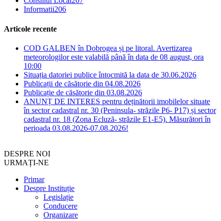
Consiliul Local
207
Informatii
206
Articole recente
COD GALBEN în Dobrogea și pe litoral. Avertizarea
meteorologilor este valabilă până în data de 08 august, ora
10:00
Situația datoriei publice întocmită la data de 30.06.2026
Publicații de căsătorie din 04.08.2026
Publicație de căsătorie din 03.08.2026
ANUNȚ DE INTERES pentru deținătorii imobilelor situate
în sector cadastral nr. 30 (Peninsula- străzile P6- P17) și sector
cadastral nr. 18 (Zona Ecluză- străzile E1-E5). Măsurători în
perioada 03.08.2026-07.08.2026!
DESPRE NOI
URMAȚI-NE
Primar
Despre Instituție
Legislație
Conducere
Organizare