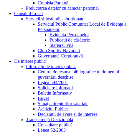
Comisia Paritară
Prelucrarea datelor cu caracter personal
Consiliul Local
Servicii si Institutii subordonate
Serviciul Public Comunitar Local de Evidența a
Persoanelor
Evidența Persoanelor
Publicații de căsătorie
Starea Civilă
Club Sportiv Navodari
Guvernanță Corporativă
De interes public
Informații de interes public
Centrul de resurse bibliografice în domeniul
guvernării deschise
Legea 544/2001
Solicitare infomatii
Buletin Informativ
Buget
Situația drepturilor salariale
Achizitii Publice
Declarații de avere si de interese
Transparență Decizională
Consultare publică
Legea 52/2003