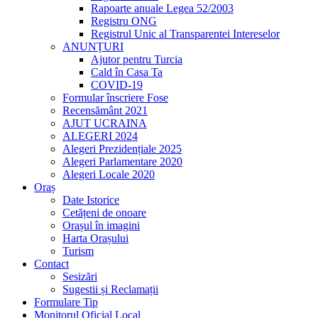
Rapoarte anuale Legea 52/2003
Registru ONG
Registrul Unic al Transparentei Intereselor
ANUNȚURI
Ajutor pentru Turcia
Cald în Casa Ta
COVID-19
Formular înscriere Fose
Recensământ 2021
AJUT UCRAINA
ALEGERI 2024
Alegeri Prezidențiale 2025
Alegeri Parlamentare 2020
Alegeri Locale 2020
Oraș
Date Istorice
Cetățeni de onoare
Orașul în imagini
Harta Orașului
Turism
Contact
Sesizări
Sugestii și Reclamații
Formulare Tip
Monitorul Oficial Local