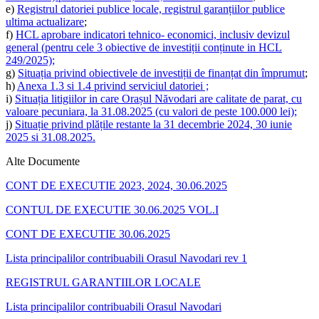
e)
Registrul datoriei publice locale, registrul garanțiilor publice
ultima actualizare
;
f)
HCL aprobare indicatori tehnico- economici, inclusiv devizul
general (pentru cele 3 obiective de investiții conținute in HCL
249/2025);
g)
Situația privind obiectivele de investiții de finanțat din împrumut
;
h)
Anexa 1.3 si
1.4 privind serviciul datoriei ;
i)
Situația litigiilor in care Orașul Năvodari are calitate de parat, cu
valoare pecuniara, la 31.08.2025 (cu valori de peste 100.000 lei);
j)
Situație privind plățile restante la 31 decembrie 2024, 30 iunie
2025 si 31.08.2025.
Alte Documente
CONT DE EXECUTIE 2023, 2024, 30.06.2025
CONTUL DE EXECUTIE 30.06.2025 VOL.I
CONT DE EXECUTIE 30.06.2025
Lista principalilor contribuabili Orasul Navodari rev 1
REGISTRUL GARANTIILOR LOCALE
Lista principalilor contribuabili Orasul Navodari