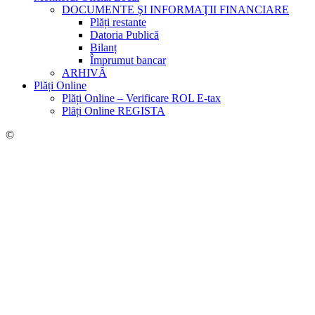
DOCUMENTE ŞI INFORMAŢII FINANCIARE
Plăți restante
Datoria Publică
Bilanț
Împrumut bancar
ARHIVĂ
Plăți Online
Plăți Online – Verificare ROL E-tax
Plăți Online REGISTA
©