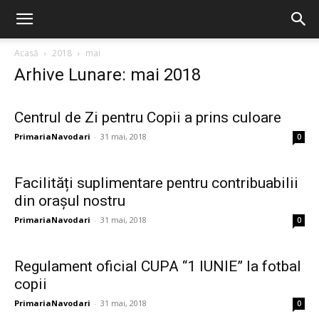
Acasă
2018
mai
Arhive Lunare: mai 2018
Centrul de Zi pentru Copii a prins culoare
PrimariaNavodari
-
31 mai, 2018
0
Facilități suplimentare pentru contribuabilii
din orașul nostru
PrimariaNavodari
-
31 mai, 2018
0
Regulament oficial CUPA “1 IUNIE” la fotbal
copii
PrimariaNavodari
-
31 mai, 2018
0