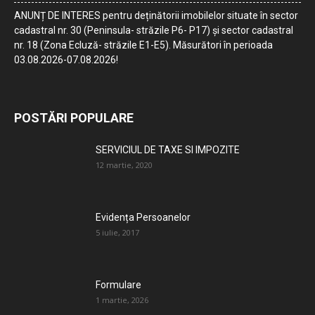
ANUNȚ DE INTERES pentru deținătorii imobilelor situate în sector
cadastral nr. 30 (Peninsula- străzile P6- P17) și sector cadastral
nr. 18 (Zona Ecluză- străzile E1-E5). Măsurători în perioada
03.08.2026-07.08.2026!
POSTĂRI POPULARE
SERVICIUL DE TAXE SI IMPOZITE
12 martie, 2020
Evidența Persoanelor
5 iulie, 2017
Formulare
1 martie, 2026