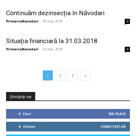
Continuăm dezinsecția în Năvodari
PrimariaNavodari
-
30 mai, 2018
0
Situația financiară la 31.03.2018
PrimariaNavodari
-
25 mai, 2018
0
1
2
3
Urmăriți-ne
0
Fani
ÎMI PLACE
0
Cititori
CONECTAȚI-VĂ