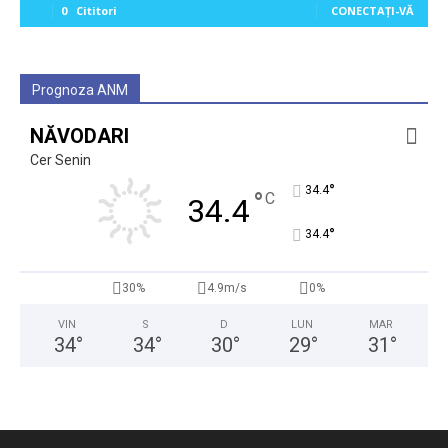
0
Cititori
CONECTAȚI-VĂ
Prognoza ANM
NĂVODARI
Cer Senin
°
34.4
°
C
34.4
°
34.4
30%
4.9m/s
0%
VIN
S
D
LUN
MAR
34
°
34
°
30
°
29
°
31
°