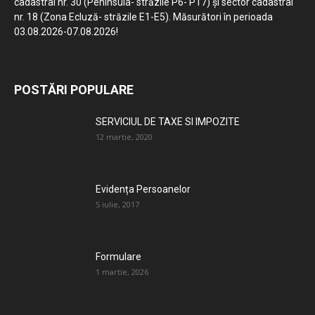
cadastral nr. 30 (Peninsula- străzile P6- P17) și sector cadastral
nr. 18 (Zona Ecluză- străzile E1-E5). Măsurători în perioada
03.08.2026-07.08.2026!
POSTĂRI POPULARE
SERVICIUL DE TAXE SI IMPOZITE
12 martie, 2020
Evidența Persoanelor
5 iulie, 2017
Formulare
1 martie, 2026