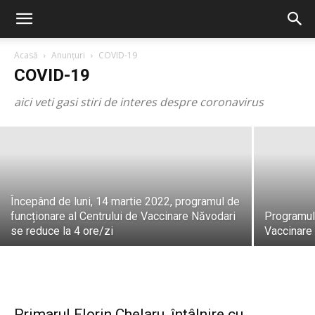
Centrul de Vaccinare Năvodari și-a
Acasă
Anunțuri
COVID-19
încetat activitatea din această
COVID-19
săptămână
aici veti gasi stiri de interes despre coronavirus
PrimariaNavodari
-
19 mai, 2022
Începând de luni, 14 martie 2022, programul de
funcționare al Centrului de Vaccinare Năvodari
Programul 
se reduce la 4 ore/zi
Vaccinare 
Primarul Florin Chelaru, întâlnire cu