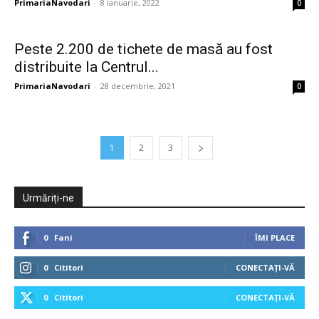
PrimariaNavodari
-
8 ianuarie, 2022
0
Peste 2.200 de tichete de masă au fost
distribuite la Centrul...
PrimariaNavodari
-
28 decembrie, 2021
0
1
2
3
Urmăriți-ne
0
Fani
ÎMI PLACE
0
Cititori
CONECTAȚI-VĂ
0
Cititori
CONECTAȚI-VĂ