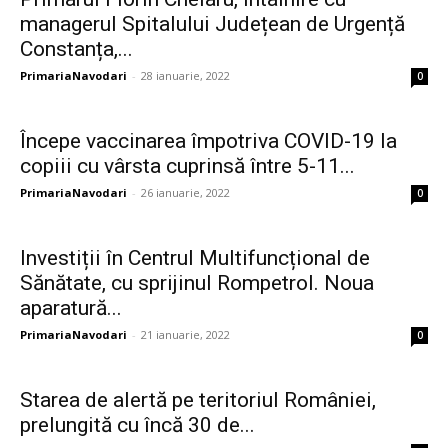
managerul Spitalului Județean de Urgență
Constanța,...
PrimariaNavodari
-
28 ianuarie, 2022
0
Începe vaccinarea împotriva COVID-19 la
copiii cu vârsta cuprinsă între 5-11...
PrimariaNavodari
-
26 ianuarie, 2022
0
Investiții în Centrul Multifuncțional de
Sănătate, cu sprijinul Rompetrol. Noua
aparatură...
PrimariaNavodari
-
21 ianuarie, 2022
0
Starea de alertă pe teritoriul României,
prelungită cu încă 30 de...