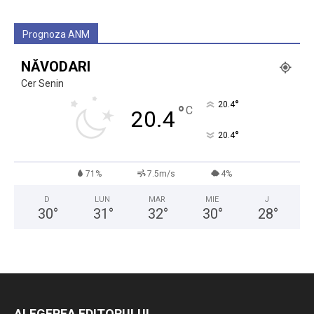
Prognoza ANM
NĂVODARI
Cer Senin
°
20.4
°
C
20.4
°
20.4
71%
7.5m/s
4%
D
LUN
MAR
MIE
J
30
°
31
°
32
°
30
°
28
°
ALEGEREA EDITORULUI