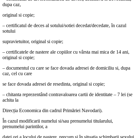
dupa caz,
original si copie;
– certificatul de deces al sotului/sotiei decedat/decedate, în cazul
sotului
supravietuitor, original si copie;
– certificatele de nastere ale copiilor cu vârsta mai mica de 14 ani,
original si copie;
– documentul cu care se face dovada adresei de domiciliu si, dupa
caz, cel cu care
se face dovada adresei de resedinta, original si copie;
– chitanta reprezentând contravaloarea cartii de identitate – 7 lei (se
achita la
Direcția Economica din cadrul Primăriei Navodari).
În cazul modificarii numelui si/sau prenumelui titularului,
prenumelui parintilor, a
datei ori a locului de nastere, precum si în situatia schimbarii sexului,