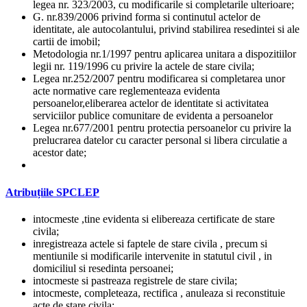
legea nr. 323/2003, cu modificarile si completarile ulterioare;
G. nr.839/2006 privind forma si continutul actelor de
identitate, ale autocolantului, privind stabilirea resedintei si ale
cartii de imobil;
Metodologia nr.1/1997 pentru aplicarea unitara a dispozitiilor
legii nr. 119/1996 cu privire la actele de stare civila;
Legea nr.252/2007 pentru modificarea si completarea unor
acte normative care reglementeaza evidenta
persoanelor,eliberarea actelor de identitate si activitatea
serviciilor publice comunitare de evidenta a persoanelor
Legea nr.677/2001 pentru protectia persoanelor cu privire la
prelucrarea datelor cu caracter personal si libera circulatie a
acestor date;
Atribuțiile SPCLEP
intocmeste ,tine evidenta si elibereaza certificate de stare
civila;
inregistreaza actele si faptele de stare civila , precum si
mentiunile si modificarile intervenite in statutul civil , in
domiciliul si resedinta persoanei;
intocmeste si pastreaza registrele de stare civila;
intocmeste, completeaza, rectifica , anuleaza si reconstituie
acte de stare civila;