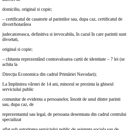
domiciliu, original si copie;
– certificatul de casatorie al parintilor sau, dupa caz, certificatul de
divort/hotarârea
judecatoreasca, definitiva si irevocabila, în cazul în care parintii sunt
divortati,
original si copie;
– chitanta reprezentând contravaloarea cartii de identitate – 7 lei (se
achita la
Direcția Economica din cadrul Primăriei Navodari);
La împlinirea vârstei de 14 ani, minorul se prezinta la ghiseul
serviciului public
comunitar de evidenta a persoanelor, însotit de unul dintre parinti
sau, dupa caz, de
reprezentantul sau legal, de persoana desemnata din cadrul centrului
specializat
aflat sub autoritatea serviciului public de asistenta sociala sau de