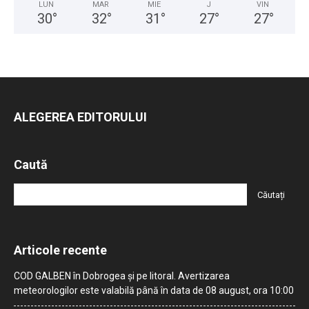
LUN
MAR
MIE
J
VIN
30
°
32
°
31
°
27
°
27
°
ALEGEREA EDITORULUI
Caută
Articole recente
COD GALBEN în Dobrogea și pe litoral. Avertizarea
meteorologilor este valabilă până în data de 08 august, ora 10:00