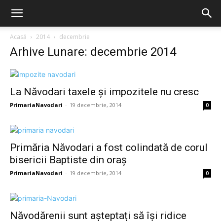
Acasă
2014
decembrie
Arhive Lunare: decembrie 2014
La Năvodari taxele şi impozitele nu cresc
PrimariaNavodari
-
19 decembrie, 2014
0
Primăria Năvodari a fost colindată de corul
bisericii Baptiste din oraș
PrimariaNavodari
-
19 decembrie, 2014
0
Năvodărenii sunt așteptați să își ridice