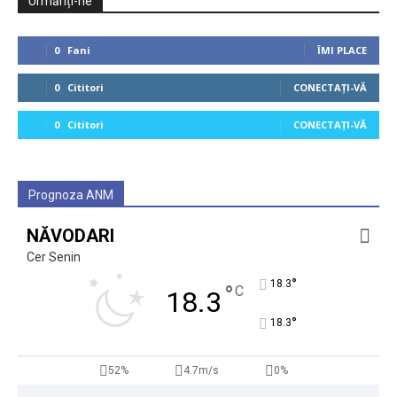
Urmăriți-ne
0
Fani
ÎMI PLACE
0
Cititori
CONECTAȚI-VĂ
0
Cititori
CONECTAȚI-VĂ
Prognoza ANM
NĂVODARI
Cer Senin
°
18.3
°
C
18.3
°
18.3
52%
4.7m/s
0%