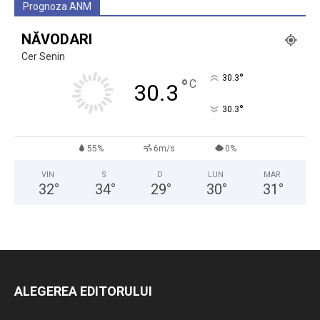
Prognoza ANM
NĂVODARI
Cer Senin
°
30.3
°
C
30.3
°
30.3
55%
6m/s
0%
VIN
S
D
LUN
MAR
32
°
34
°
29
°
30
°
31
°
ALEGEREA EDITORULUI