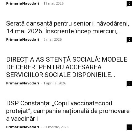
PrimariaNavodari
-
11 mai, 2026
0
Serată dansantă pentru seniorii năvodăreni,
14 mai 2026. Înscrierile încep miercuri,...
PrimariaNavodari
-
6 mai, 2026
0
DIRECȚIA ASISTENȚĂ SOCIALĂ: MODELE
DE CERERI PENTRU ACCESAREA
SERVICIILOR SOCIALE DISPONIBILE...
PrimariaNavodari
-
1 aprilie, 2026
0
DSP Constanța: „Copil vaccinat=copil
protejat”, campanie națională de promovare
a vaccinării
PrimariaNavodari
-
23 martie, 2026
0