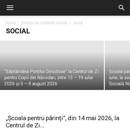
Năvodari își celebrează seniorii.
Ceremoniile de premiere au debutat
marți, 14 iulie 2026, la Casa Căsătoriilor
Acasă
Direcția de Asistență Socială
Social
SOCIAL
PrimariaNavodari
-
30 iulie, 2026
“Săptămâna Porților Deschise“ la Centrul de Zi
Școala pent
pentru Copii din Năvodari, între 13 – 19 iulie
iulie, la 
2026 și 3 – 9 august 2026
Socială N
„Școala pentru părinți”, din 14 mai 2026, la
Centrul de Zi...