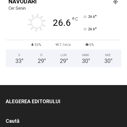
NĂVODARI
Cer Senin
°
26.6
°
C
26.6
°
26.6
53%
7.1m/s
0%
S
D
LUN
MAR
MIE
33
°
29
°
29
°
30
°
30
°
ALEGEREA EDITORULUI
Caută