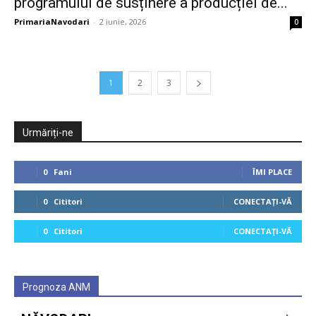
programului de susținere a producției de...
PrimariaNavodari
-
2 iunie, 2026
0
1
2
3
Urmăriți-ne
0
Fani
ÎMI PLACE
0
Cititori
CONECTAȚI-VĂ
0
Cititori
CONECTAȚI-VĂ
Prognoza ANM