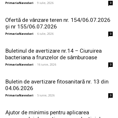
PrimariaNavodari
-
9 iulie, 2026
0
Ofertă de vânzare teren nr. 154/06.07.2026
și nr 155/06.07.2026
PrimariaNavodari
-
6 iulie, 2026
0
Buletinul de avertizare nr.14 – Ciuruirea
bacteriana a frunzelor de sâmburoase
PrimariaNavodari
-
16 iunie, 2026
0
Buletin de avertizare fitosanitară nr. 13 din
04.06.2026
PrimariaNavodari
-
5 iunie, 2026
0
Ajutor de minimis pentru aplicarea