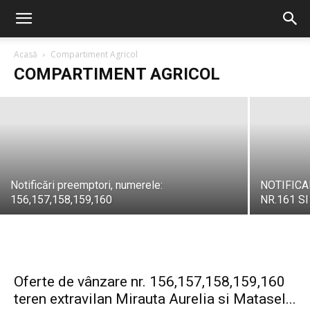
pesta porcină africană depistat in data
de 14.07.2026 in Localitatea Satu Nou,
jud Constanța
Acasă
Compartiment Agricol
COMPARTIMENT AGRICOL
PrimariaNavodari
-
17 iulie, 2026
Notificări preemptori, numerele:
NOTIFIC
156,157,158,159,160
NR.161 SI
Oferte de vânzare nr. 156,157,158,159,160
teren extravilan Mirauta Aurelia si Matasel...