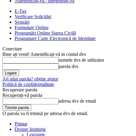
Autentificați-vă / Înregistrați-vă
E-Tax
Verificare Solicitări
Sesizări
Formulare Online
Programări Online Starea Civilă
Programare Carte Electronică de Identitate
Conectare
Bine ați venit! Autentificați-vă in contul dvs
numele dvs de utilizator
parola dvs
Ați uitat parola? obține ajutor
Politică de confidențialitate
Recuperare parola
Recuperați-vă parola
adresa dvs de email
O parola va fi trimisă pe adresa dvs de email.
Primar
Despre Instituție
Legislație