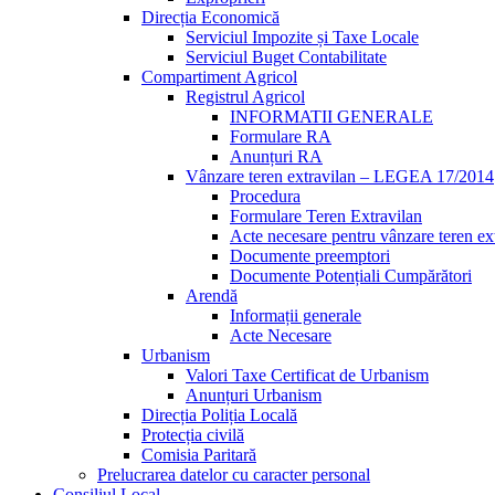
Direcția Economică
Serviciul Impozite și Taxe Locale
Serviciul Buget Contabilitate
Compartiment Agricol
Registrul Agricol
INFORMATII GENERALE
Formulare RA
Anunțuri RA
Vânzare teren extravilan – LEGEA 17/2014
Procedura
Formulare Teren Extravilan
Acte necesare pentru vânzare teren ex
Documente preemptori
Documente Potențiali Cumpărători
Arendă
Informații generale
Acte Necesare
Urbanism
Valori Taxe Certificat de Urbanism
Anunțuri Urbanism
Direcția Poliția Locală
Protecția civilă
Comisia Paritară
Prelucrarea datelor cu caracter personal
Consiliul Local