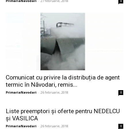
PrimariaNavodari
-
27 februarie, 2018
0
Comunicat cu privire la distribuția de agent
termic în Năvodari, remis...
PrimariaNavodari
-
26 februarie, 2018
0
Liste preemptori și oferte pentru NEDELCU
și VASILICA
PrimariaNavodari
-
26 februarie, 2018
0