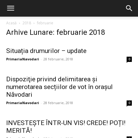
Acasă
2018
februarie
Arhive Lunare: februarie 2018
Situația drumurilor – update
PrimariaNavodari
-
28 februarie, 2018
0
Dispoziţie privind delimitarea și
numerotarea secțiilor de vot în orașul
Năvodari
PrimariaNavodari
-
28 februarie, 2018
0
INVESTEȘTE ÎNTR-UN VIS! CREDE! POȚI!
MERITĂ!