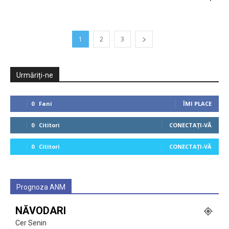
1
2
3
Urmăriți-ne
0
Fani
ÎMI PLACE
0
Cititori
CONECTAȚI-VĂ
0
Cititori
CONECTAȚI-VĂ
Prognoza ANM
NĂVODARI
Cer Senin