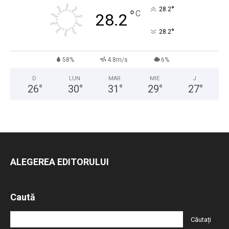
°
28.2
°
C
28.2
°
28.2
58%
4.8m/s
6%
D
LUN
MAR
MIE
J
26
°
30
°
31
°
29
°
27
°
ALEGEREA EDITORULUI
Caută