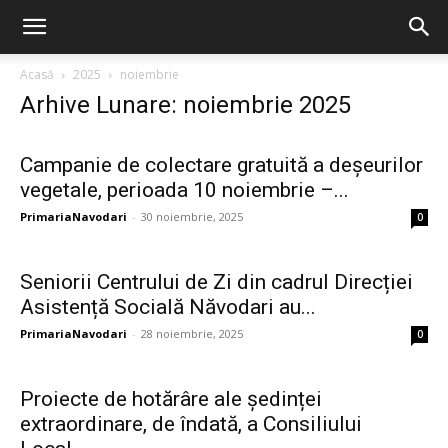
Acasă
2025
noiembrie
Arhive Lunare: noiembrie 2025
Campanie de colectare gratuită a deșeurilor
vegetale, perioada 10 noiembrie –...
PrimariaNavodari
-
30 noiembrie, 2025
0
Seniorii Centrului de Zi din cadrul Direcției
Asistență Socială Năvodari au...
PrimariaNavodari
-
28 noiembrie, 2025
0
Proiecte de hotărâre ale ședinței
extraordinare, de îndată, a Consiliului