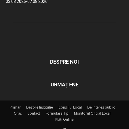
03.08.2026-07.08.2026!
DESPRE NOI
URMAȚI-NE
Primar
Despre Instituție
Consiliul Local
De interes public
Oraș
Contact
Formulare Tip
Monitorul Oficial Local
Plăți Online