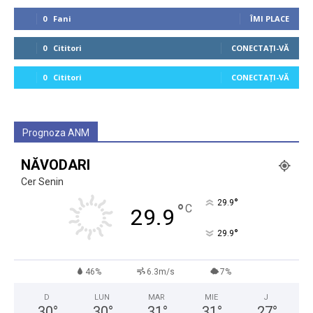
0
Fani
ÎMI PLACE
0
Cititori
CONECTAȚI-VĂ
0
Cititori
CONECTAȚI-VĂ
Prognoza ANM
NĂVODARI
Cer Senin
°
29.9
°
C
29.9
°
29.9
46%
6.3m/s
7%
D
LUN
MAR
MIE
J
30
°
30
°
31
°
31
°
27
°