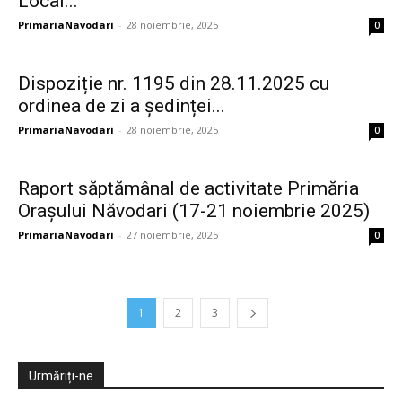
Local...
PrimariaNavodari
-
28 noiembrie, 2025
0
Dispoziție nr. 1195 din 28.11.2025 cu
ordinea de zi a ședinței...
PrimariaNavodari
-
28 noiembrie, 2025
0
Raport săptămânal de activitate Primăria
Orașului Năvodari (17-21 noiembrie 2025)
PrimariaNavodari
-
27 noiembrie, 2025
0
1
2
3
Urmăriți-ne