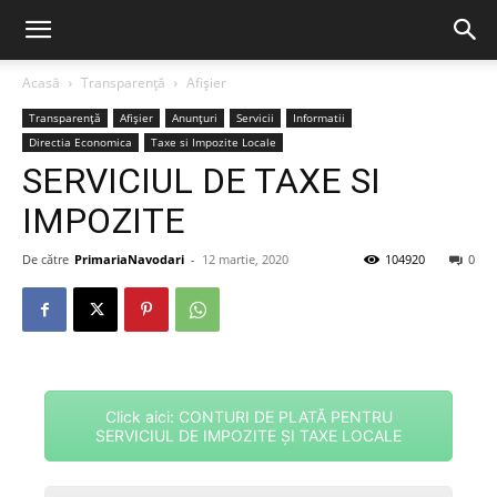
Acasă
Transparență
Afișier
Transparență
Afișier
Anunțuri
Servicii
Informatii
Directia Economica
Taxe si Impozite Locale
SERVICIUL DE TAXE SI
IMPOZITE
De către
PrimariaNavodari
-
12 martie, 2020
104920
0
Click aici: CONTURI DE PLATĂ PENTRU
SERVICIUL DE IMPOZITE ȘI TAXE LOCALE