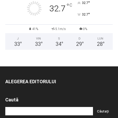
°
32.7
°
C
32.7
°
32.7
41%
5.1m/s
0%
J
VIN
S
D
LUN
33
°
33
°
34
°
29
°
28
°
ALEGEREA EDITORULUI
Caută