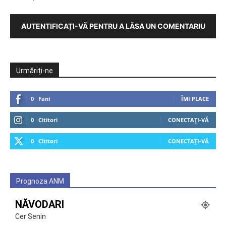
AUTENTIFICAȚI-VĂ PENTRU A LĂSA UN COMENTARIU
Urmăriți-ne
0
Fani
ÎMI PLACE
0
Cititori
CONECTAȚI-VĂ
0
Cititori
CONECTAȚI-VĂ
Prognoza ANM
NĂVODARI
Cer Senin