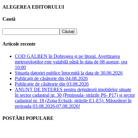
ALEGEREA EDITORULUI
Caută
Articole recente
COD GALBEN în Dobrogea și pe litoral. Avertizarea
meteorologilor este valabilă până în data de 08 august, ora
10:00
Situația datoriei publice întocmită la data de 30.06.2026
Publicații de căsătorie din 04.08.2026
Publicație de căsătorie din 03.08.2026
ANUNȚ DE INTERES pentru deținătorii imobilelor situate
în sector cadastral nr. 30 (Peninsula- străzile P6- P17) și sector
cadastral nr. 18 (Zona Ecluză- străzile E1-E5). Măsurători în
perioada 03.08.2026-07.08.2026!
POSTĂRI POPULARE