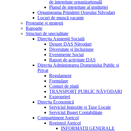
de integritate organizațională
Planul de integritate al instituției
Organigrama Primăriei Orașului Năvodari
Locuri de muncă vacante
Programe și strategii
Rapoarte
Structuri de specialitate
Direcția Asistență Socială
Despre DAS Năvodari
Diversitate și Incluziune
Evenimente Social
Raport de activitate DAS
Direcția Administrarea Domeniului Public și
Privat
Regulament
Formulare
Conturi de plată
TRANSPORT PUBLIC NĂVODARI
Exproprieri
Direcția Economică
Serviciul Impozite și Taxe Locale
Serviciul Buget Contabilitate
Compartiment Agricol
Registrul Agricol
INFORMATII GENERALE