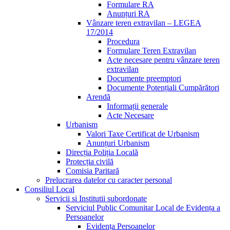
Formulare RA
Anunțuri RA
Vânzare teren extravilan – LEGEA
17/2014
Procedura
Formulare Teren Extravilan
Acte necesare pentru vânzare teren
extravilan
Documente preemptori
Documente Potențiali Cumpărători
Arendă
Informații generale
Acte Necesare
Urbanism
Valori Taxe Certificat de Urbanism
Anunțuri Urbanism
Direcția Poliția Locală
Protecția civilă
Comisia Paritară
Prelucrarea datelor cu caracter personal
Consiliul Local
Servicii si Institutii subordonate
Serviciul Public Comunitar Local de Evidența a
Persoanelor
Evidența Persoanelor