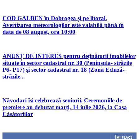
COD GALBEN în Dobrogea și pe litoral.
Avertizarea meteorologilor este valabilă până în
data de 08 august, ora 10:00
ANUNȚ DE INTERES pentru deținătorii imobilelor
situate în sector cadastral nr. 30 (Peninsula- străzile
P6- P17) și sector cadastral nr. 18 (Zona Ecluză-
străzile...
Năvodari își celebrează seniorii. Ceremoniile de
premiere au debutat marți, 14 iulie 2026, la Casa
Căsătoriilor
Urmăriți-ne
0
Fani
ÎMI PLACE