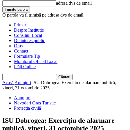
adresa dvs de email
O parola va fi trimisă pe adresa dvs de email.
Primar
Despre Instituție
Consiliul Local
De interes public
Oraș
Contact
Formulare Tip
Monitorul Oficial Local
Plăți Online
Acasă
Anunțuri
ISU Dobrogea: Exercițiu de alarmare publică,
vineri, 31 octombrie 2025
Anunțuri
Navodari Oraș Turistic
Protecția civilă
ISU Dobrogea: Exercițiu de alarmare
publică, vineri, 31 octombrie 2025