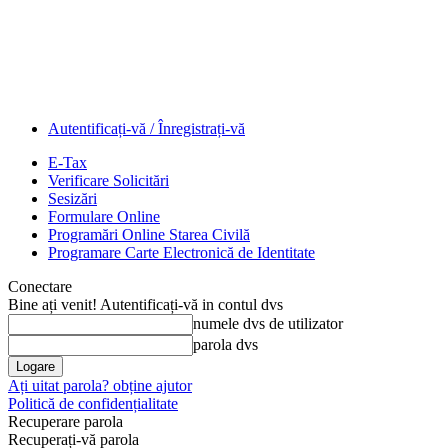
Autentificați-vă / Înregistrați-vă
E-Tax
Verificare Solicitări
Sesizări
Formulare Online
Programări Online Starea Civilă
Programare Carte Electronică de Identitate
Conectare
Bine ați venit! Autentificați-vă in contul dvs
numele dvs de utilizator
parola dvs
Ați uitat parola? obține ajutor
Politică de confidențialitate
Recuperare parola
Recuperați-vă parola