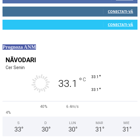
0
Cititori
CONECTAȚI-VĂ
0
Cititori
CONECTAȚI-VĂ
Prognoza ANM
NĂVODARI
Cer Senin
°
33.1
°
C
33.1
°
33.1
40%
6.4m/s
4%
S
D
LUN
MAR
MIE
33
°
30
°
30
°
31
°
31
°