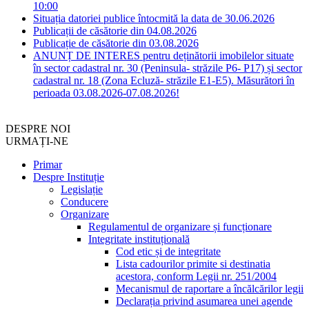
10:00
Situația datoriei publice întocmită la data de 30.06.2026
Publicații de căsătorie din 04.08.2026
Publicație de căsătorie din 03.08.2026
ANUNȚ DE INTERES pentru deținătorii imobilelor situate
în sector cadastral nr. 30 (Peninsula- străzile P6- P17) și sector
cadastral nr. 18 (Zona Ecluză- străzile E1-E5). Măsurători în
perioada 03.08.2026-07.08.2026!
DESPRE NOI
URMAȚI-NE
Primar
Despre Instituție
Legislație
Conducere
Organizare
Regulamentul de organizare și funcționare
Integritate instituțională
Cod etic și de integritate
Lista cadourilor primite si destinatia
acestora, conform Legii nr. 251/2004
Mecanismul de raportare a încălcărilor legii
Declarația privind asumarea unei agende