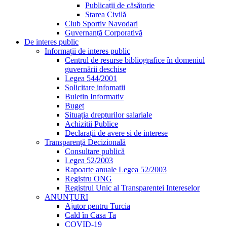
Publicații de căsătorie
Starea Civilă
Club Sportiv Navodari
Guvernanță Corporativă
De interes public
Informații de interes public
Centrul de resurse bibliografice în domeniul
guvernării deschise
Legea 544/2001
Solicitare infomatii
Buletin Informativ
Buget
Situația drepturilor salariale
Achizitii Publice
Declarații de avere si de interese
Transparență Decizională
Consultare publică
Legea 52/2003
Rapoarte anuale Legea 52/2003
Registru ONG
Registrul Unic al Transparentei Intereselor
ANUNȚURI
Ajutor pentru Turcia
Cald în Casa Ta
COVID-19