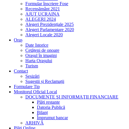
Formular înscriere Fose
Recensământ 2021
AJUT UCRAINA
ALEGERI 2024
Alegeri Prezidențiale 2025
Alegeri Parlamentare 2020
Alegeri Locale 2020
Oraș
Date Istorice
Cetățeni de onoare
Orașul în imagini
Harta Orașului
Turism
Contact
Sesizări
Sugestii și Reclamații
Formulare Tip
Monitorul Oficial Local
DOCUMENTE ŞI INFORMAŢII FINANCIARE
Plăți restante
Datoria Publică
Bilanț
Împrumut bancar
ARHIVĂ
Plăți Online