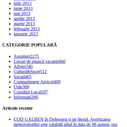
iulie 2013
iunie 2013
mai 2013
aprilie 2013
martie 2013
februarie 2013
ianuarie 2013
CATEGORIE POPULARĂ
Anunțuri
2275
Locuri de muncă vacante
660
Afișier
540
Cultură&Sport
512
Social
465
Compartiment Agricol
409
Utile
309
Consiliul Local
207
Informatii
206
Articole recente
COD GALBEN în Dobrogea și pe litoral. Avertizarea
meteorologilor este valabilă până în data de 08 august, ora