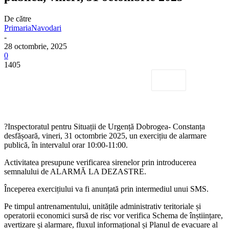
De către
PrimariaNavodari
-
28 octombrie, 2025
0
1405
?
Inspectoratul pentru Situații de Urgență Dobrogea- Constanța
desfășoară, vineri, 31 octombrie 2025, un exercițiu de alarmare
publică, în intervalul orar 10
:00-11:00.
Activitatea presupune verificarea sirenelor prin introducerea
semnalului de ALARMĂ LA DEZASTRE.
Începerea exercițiului va fi anunțată prin intermediul unui SMS.
Pe timpul antrenamentului, unitățile administrativ teritoriale și
operatorii economici sursă de risc vor verifica Schema de înștiințare,
avertizare și alarmare, fluxul informațional și Planul de evacuare al