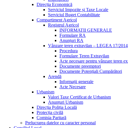
Direcția Economică
Serviciul Impozite și Taxe Locale
Serviciul Buget Contabilitate
Compartiment Agricol
Registrul Agricol
INFORMATII GENERALE
Formulare RA
Anunțuri RA
Vânzare teren extravilan – LEGEA 17/2014
Procedura
Formulare Teren Extravilan
Acte necesare pentru vânzare teren ex
Documente preemptori
Documente Potențiali Cumpărători
Arendă
Informații generale
Acte Necesare
Urbanism
Valori Taxe Certificat de Urbanism
Anunțuri Urbanism
Direcția Poliția Locală
Protecția civilă
Comisia Paritară
Prelucrarea datelor cu caracter personal
Consiliul Local