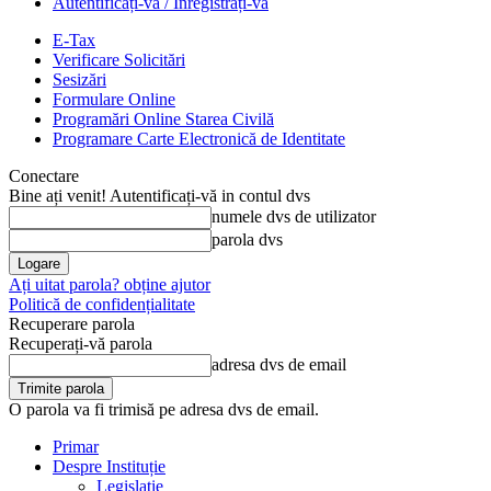
Autentificați-vă / Înregistrați-vă
E-Tax
Verificare Solicitări
Sesizări
Formulare Online
Programări Online Starea Civilă
Programare Carte Electronică de Identitate
Conectare
Bine ați venit! Autentificați-vă in contul dvs
numele dvs de utilizator
parola dvs
Ați uitat parola? obține ajutor
Politică de confidențialitate
Recuperare parola
Recuperați-vă parola
adresa dvs de email
O parola va fi trimisă pe adresa dvs de email.
Primar
Despre Instituție
Legislație