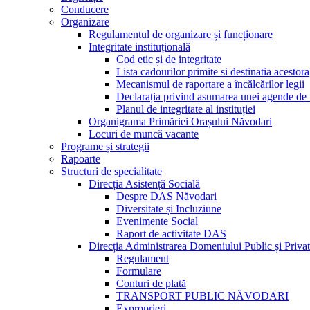
Conducere
Organizare
Regulamentul de organizare și funcționare
Integritate instituțională
Cod etic și de integritate
Lista cadourilor primite si destinatia acesto
Mecanismul de raportare a încălcărilor legii
Declarația privind asumarea unei agende de i
Planul de integritate al instituției
Organigrama Primăriei Orașului Năvodari
Locuri de muncă vacante
Programe și strategii
Rapoarte
Structuri de specialitate
Direcția Asistență Socială
Despre DAS Năvodari
Diversitate și Incluziune
Evenimente Social
Raport de activitate DAS
Direcția Administrarea Domeniului Public și Privat
Regulament
Formulare
Conturi de plată
TRANSPORT PUBLIC NĂVODARI
Exproprieri