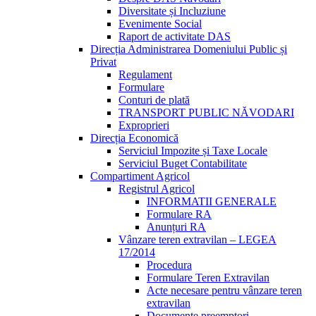
Diversitate și Incluziune
Evenimente Social
Raport de activitate DAS
Direcția Administrarea Domeniului Public și
Privat
Regulament
Formulare
Conturi de plată
TRANSPORT PUBLIC NĂVODARI
Exproprieri
Direcția Economică
Serviciul Impozite și Taxe Locale
Serviciul Buget Contabilitate
Compartiment Agricol
Registrul Agricol
INFORMATII GENERALE
Formulare RA
Anunțuri RA
Vânzare teren extravilan – LEGEA
17/2014
Procedura
Formulare Teren Extravilan
Acte necesare pentru vânzare teren
extravilan
Documente preemptori