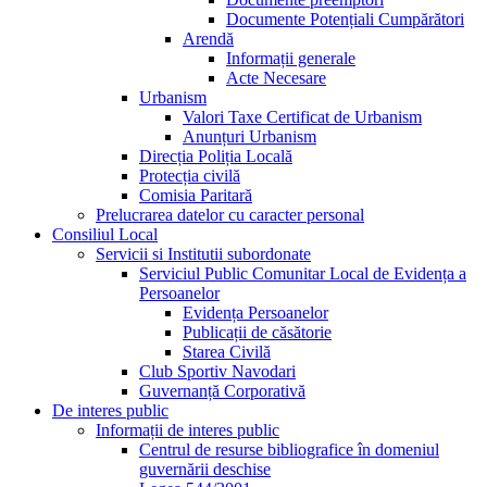
Documente Potențiali Cumpărători
Arendă
Informații generale
Acte Necesare
Urbanism
Valori Taxe Certificat de Urbanism
Anunțuri Urbanism
Direcția Poliția Locală
Protecția civilă
Comisia Paritară
Prelucrarea datelor cu caracter personal
Consiliul Local
Servicii si Institutii subordonate
Serviciul Public Comunitar Local de Evidența a
Persoanelor
Evidența Persoanelor
Publicații de căsătorie
Starea Civilă
Club Sportiv Navodari
Guvernanță Corporativă
De interes public
Informații de interes public
Centrul de resurse bibliografice în domeniul
guvernării deschise