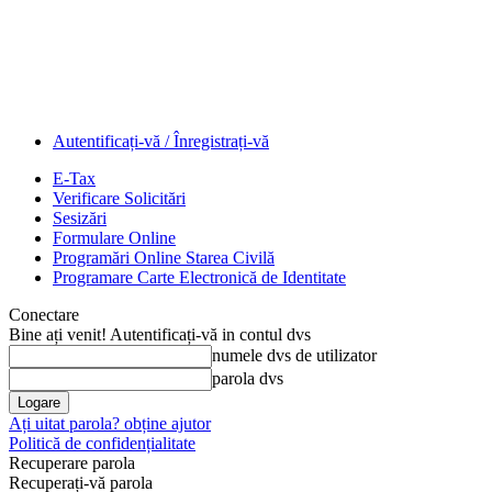
Autentificați-vă / Înregistrați-vă
E-Tax
Verificare Solicitări
Sesizări
Formulare Online
Programări Online Starea Civilă
Programare Carte Electronică de Identitate
Conectare
Bine ați venit! Autentificați-vă in contul dvs
numele dvs de utilizator
parola dvs
Ați uitat parola? obține ajutor
Politică de confidențialitate
Recuperare parola
Recuperați-vă parola