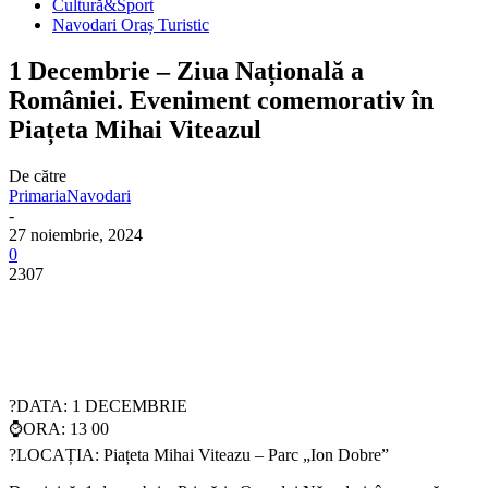
Cultură&Sport
Navodari Oraș Turistic
1 Decembrie – Ziua Națională a
României. Eveniment comemorativ în
Piațeta Mihai Viteazul
De către
PrimariaNavodari
-
27 noiembrie, 2024
0
2307
?DATA: 1 DECEMBRIE
⌚️ORA: 13 00
?LOCAȚIA: Piațeta Mihai Viteazu – Parc „Ion Dobre”