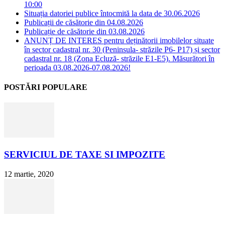
10:00
Situația datoriei publice întocmită la data de 30.06.2026
Publicații de căsătorie din 04.08.2026
Publicație de căsătorie din 03.08.2026
ANUNȚ DE INTERES pentru deținătorii imobilelor situate
în sector cadastral nr. 30 (Peninsula- străzile P6- P17) și sector
cadastral nr. 18 (Zona Ecluză- străzile E1-E5). Măsurători în
perioada 03.08.2026-07.08.2026!
POSTĂRI POPULARE
SERVICIUL DE TAXE SI IMPOZITE
12 martie, 2020