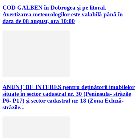
COD GALBEN în Dobrogea și pe litoral.
Avertizarea meteorologilor este valabilă până în
data de 08 august, ora 10:00
ANUNȚ DE INTERES pentru deținătorii imobilelor
situate în sector cadastral nr. 30 (Peninsula- străzile
P6- P17) și sector cadastral nr. 18 (Zona Ecluză-
străzile...