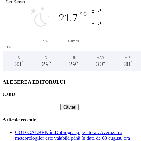
Cer Senin
°
21.7
°
C
21.7
°
21.7
64%
3.8m/s
0%
S
D
LUN
MAR
MIE
33
°
29
°
29
°
30
°
30
°
ALEGEREA EDITORULUI
Caută
Articole recente
COD GALBEN în Dobrogea și pe litoral. Avertizarea
meteorologilor este valabilă până în data de 08 august, ora