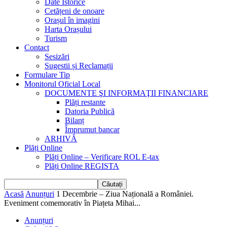
Date Istorice
Cetățeni de onoare
Orașul în imagini
Harta Orașului
Turism
Contact
Sesizări
Sugestii și Reclamații
Formulare Tip
Monitorul Oficial Local
DOCUMENTE ŞI INFORMAŢII FINANCIARE
Plăți restante
Datoria Publică
Bilanț
Împrumut bancar
ARHIVĂ
Plăți Online
Plăți Online – Verificare ROL E-tax
Plăți Online REGISTA
Acasă
Anunțuri
1 Decembrie – Ziua Națională a României.
Eveniment comemorativ în Piațeta Mihai...
Anunțuri