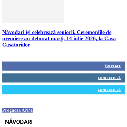
Năvodari își celebrează seniorii. Ceremoniile de
premiere au debutat marți, 14 iulie 2026, la Casa
Căsătoriilor
Urmăriți-ne
0
Fani
ÎMI PLACE
0
Cititori
CONECTAȚI-VĂ
0
Cititori
CONECTAȚI-VĂ
Prognoza ANM
NĂVODARI