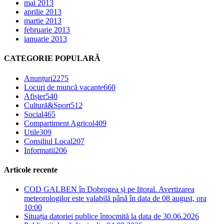
mai 2013
aprilie 2013
martie 2013
februarie 2013
ianuarie 2013
CATEGORIE POPULARĂ
Anunțuri
2275
Locuri de muncă vacante
660
Afișier
540
Cultură&Sport
512
Social
465
Compartiment Agricol
409
Utile
309
Consiliul Local
207
Informatii
206
Articole recente
COD GALBEN în Dobrogea și pe litoral. Avertizarea
meteorologilor este valabilă până în data de 08 august, ora
10:00
Situația datoriei publice întocmită la data de 30.06.2026