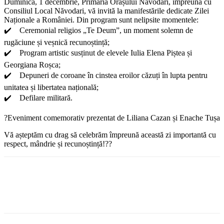
Duminică, 1 decembrie, Primăria Orașului Năvodari, împreună cu
Consiliul Local Năvodari, vă invită la manifestările dedicate Zilei
Naționale a României. Din program sunt nelipsite momentele:
✔️ Ceremonial religios „Te Deum”, un moment solemn de
rugăciune și veșnică recunoștință;
✔️ Program artistic susținut de elevele Iulia Elena Piștea și
Georgiana Roșca;
✔️ Depuneri de coroane în cinstea eroilor căzuți în lupta pentru
unitatea și libertatea națională;
✔️ Defilare militară.
?Eveniment comemorativ prezentat de Liliana Cazan și Enache Tușa
Vă așteptăm cu drag să celebrăm împreună această zi importantă cu
respect, mândrie și recunoștință!??