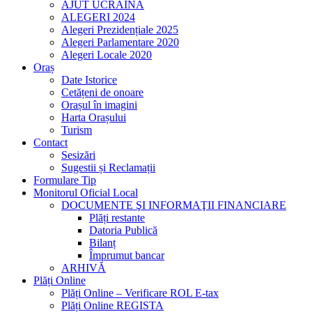
AJUT UCRAINA
ALEGERI 2024
Alegeri Prezidențiale 2025
Alegeri Parlamentare 2020
Alegeri Locale 2020
Oraș
Date Istorice
Cetățeni de onoare
Orașul în imagini
Harta Orașului
Turism
Contact
Sesizări
Sugestii și Reclamații
Formulare Tip
Monitorul Oficial Local
DOCUMENTE ŞI INFORMAŢII FINANCIARE
Plăți restante
Datoria Publică
Bilanț
Împrumut bancar
ARHIVĂ
Plăți Online
Plăți Online – Verificare ROL E-tax
Plăți Online REGISTA