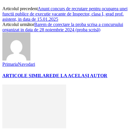
Articolul precedent
Anunt concurs de recrutare pentru ocuparea unei
functii publice de executie vacante de Inspector, clasa I, grad prof.
asistent, in data de 15.01.2025
Articolul următor
Barem de corectare la proba scrisa a concursului
organizat in data de 28 noiembrie 2024 (proba scrisă)
PrimariaNavodari
ARTICOLE SIMILARE
DE LA ACELAȘI AUTOR