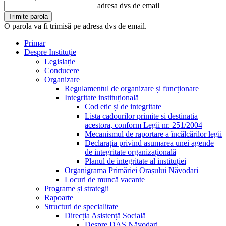
adresa dvs de email
O parola va fi trimisă pe adresa dvs de email.
Primar
Despre Instituție
Legislație
Conducere
Organizare
Regulamentul de organizare și funcționare
Integritate instituțională
Cod etic și de integritate
Lista cadourilor primite si destinatia
acestora, conform Legii nr. 251/2004
Mecanismul de raportare a încălcărilor legii
Declarația privind asumarea unei agende
de integritate organizațională
Planul de integritate al instituției
Organigrama Primăriei Orașului Năvodari
Locuri de muncă vacante
Programe și strategii
Rapoarte
Structuri de specialitate
Direcția Asistență Socială
Despre DAS Năvodari