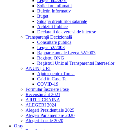
Legea 544/2001
Solicitare infomatii
Buletin Informativ
Buget
Situația drepturilor salariale
Achizitii Publice
Declarații de avere si de interese
Transparență Decizională
Consultare publică
Legea 52/2003
Rapoarte anuale Legea 52/2003
Registru ONG
Registrul Unic al Transparentei Intereselor
ANUNȚURI
Ajutor pentru Turcia
Cald în Casa Ta
COVID-19
Formular înscriere Fose
Recensământ 2021
AJUT UCRAINA
ALEGERI 2024
Alegeri Prezidențiale 2025
Alegeri Parlamentare 2020
Alegeri Locale 2020
Oraș