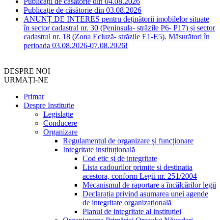
Publicații de căsătorie din 04.08.2026
Publicație de căsătorie din 03.08.2026
ANUNȚ DE INTERES pentru deținătorii imobilelor situate
în sector cadastral nr. 30 (Peninsula- străzile P6- P17) și sector
cadastral nr. 18 (Zona Ecluză- străzile E1-E5). Măsurători în
perioada 03.08.2026-07.08.2026!
DESPRE NOI
URMAȚI-NE
Primar
Despre Instituție
Legislație
Conducere
Organizare
Regulamentul de organizare și funcționare
Integritate instituțională
Cod etic și de integritate
Lista cadourilor primite si destinatia
acestora, conform Legii nr. 251/2004
Mecanismul de raportare a încălcărilor legii
Declarația privind asumarea unei agende
de integritate organizațională
Planul de integritate al instituției