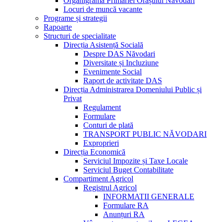
Organigrama Primăriei Orașului Năvodari
Locuri de muncă vacante
Programe și strategii
Rapoarte
Structuri de specialitate
Direcția Asistență Socială
Despre DAS Năvodari
Diversitate și Incluziune
Evenimente Social
Raport de activitate DAS
Direcția Administrarea Domeniului Public și
Privat
Regulament
Formulare
Conturi de plată
TRANSPORT PUBLIC NĂVODARI
Exproprieri
Direcția Economică
Serviciul Impozite și Taxe Locale
Serviciul Buget Contabilitate
Compartiment Agricol
Registrul Agricol
INFORMATII GENERALE
Formulare RA
Anunțuri RA