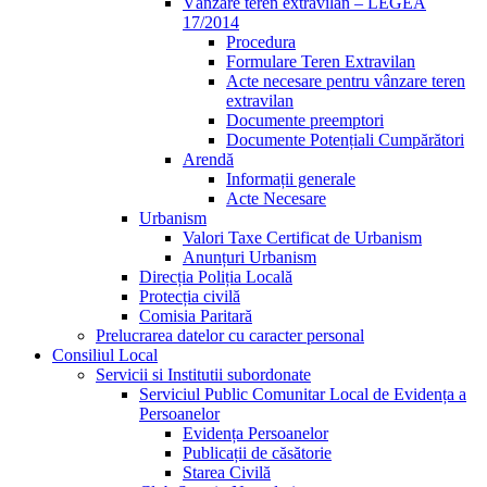
Vânzare teren extravilan – LEGEA
17/2014
Procedura
Formulare Teren Extravilan
Acte necesare pentru vânzare teren
extravilan
Documente preemptori
Documente Potențiali Cumpărători
Arendă
Informații generale
Acte Necesare
Urbanism
Valori Taxe Certificat de Urbanism
Anunțuri Urbanism
Direcția Poliția Locală
Protecția civilă
Comisia Paritară
Prelucrarea datelor cu caracter personal
Consiliul Local
Servicii si Institutii subordonate
Serviciul Public Comunitar Local de Evidența a
Persoanelor
Evidența Persoanelor
Publicații de căsătorie
Starea Civilă