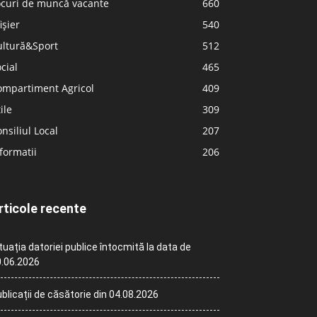
ocuri de muncă vacante
660
ișier
540
ultură&Sport
512
cial
465
ompartiment Agricol
409
ile
309
nsiliul Local
207
formatii
206
rticole recente
tuația datoriei publice întocmită la data de
.06.2026
blicații de căsătorie din 04.08.2026