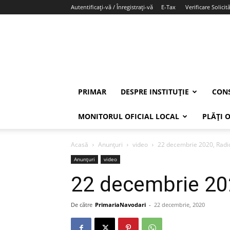
Autentificați-vă / Înregistrați-vă
E-Tax
Verificare Solicită
PRIMAR
DESPRE INSTITUȚIE
CONS
MONITORUL OFICIAL LOCAL
PLĂȚI 
Acasă
Anunțuri
video
22 decembrie 2020, Radi
Anunțuri
video
22 decembrie 20
De către
PrimariaNavodari
-
22 decembrie, 2020