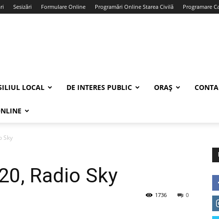
ri
Sesizări
Formulare Online
Programări Online Starea Civilă
Programare Car
ILIUL LOCAL
DE INTERES PUBLIC
ORAȘ
CONTA
ONLINE
o Sky
20, Radio Sky
1736
0