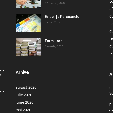
L
12 martie, 2020
Af
C
Evidența Persoanelor
5 iulie, 2017
So
C
Ut
Formulare
Co
1 martie, 2026
In
Arhive
A
a
august 2026
Si
30
iulie 2026
iunie 2026
Pu
mai 2026