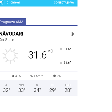
0
Cititori
CONECTAȚI-VĂ
Prognoza ANM
NĂVODARI
Cer Senin
°
31.6
°
C
31.6
°
31.6
49%
4.5m/s
0%
J
VIN
S
D
LUN
32
°
33
°
34
°
29
°
28
°