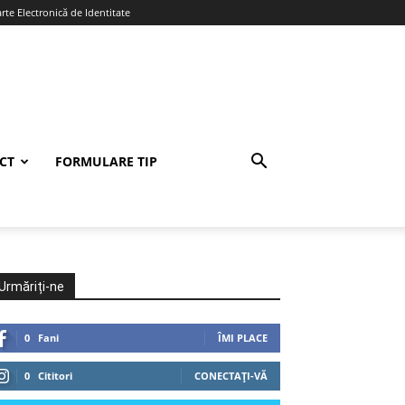
te Electronică de Identitate
CT
FORMULARE TIP
Urmăriți-ne
0
Fani
ÎMI PLACE
0
Cititori
CONECTAȚI-VĂ