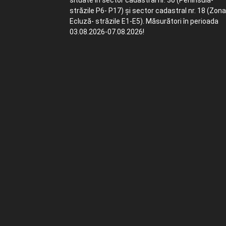
situate în sector cadastral nr. 30 (Peninsula-
străzile P6- P17) și sector cadastral nr. 18 (Zona
Ecluză- străzile E1-E5). Măsurători în perioada
03.08.2026-07.08.2026!