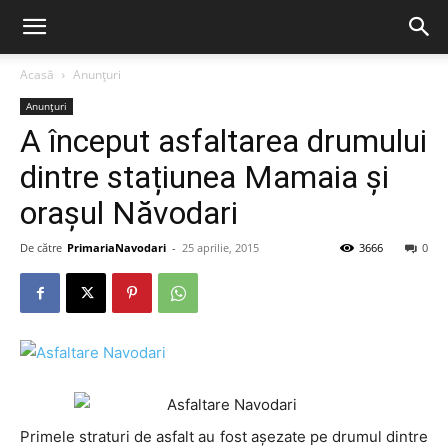
Acasă
Anunțuri
Anunțuri
A început asfaltarea drumului
dintre stațiunea Mamaia și
orașul Năvodari
De către
PrimariaNavodari
-
25 aprilie, 2015
3666
0
Primele straturi de asfalt au fost așezate pe drumul dintre