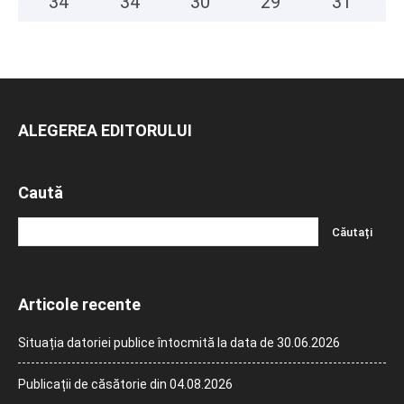
34
°
34
°
30
°
29
°
31
°
ALEGEREA EDITORULUI
Caută
Articole recente
Situația datoriei publice întocmită la data de 30.06.2026
Publicații de căsătorie din 04.08.2026