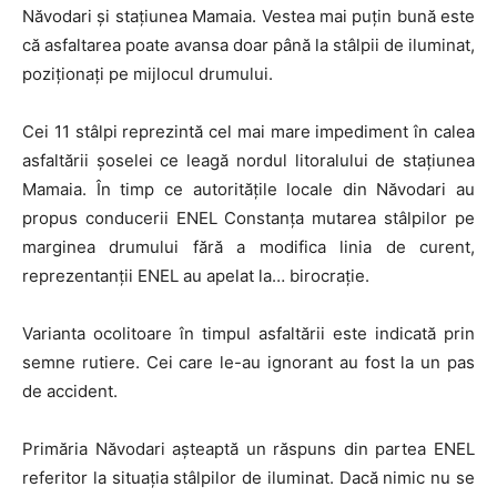
Năvodari și stațiunea Mamaia. Vestea mai puțin bună este
că asfaltarea poate avansa doar până la stâlpii de iluminat,
poziționați pe mijlocul drumului.
Cei 11 stâlpi reprezintă cel mai mare impediment în calea
asfaltării șoselei ce leagă nordul litoralului de stațiunea
Mamaia. În timp ce autoritățile locale din Năvodari au
propus conducerii ENEL Constanța mutarea stâlpilor pe
marginea drumului fără a modifica linia de curent,
reprezentanții ENEL au apelat la… birocrație.
Varianta ocolitoare în timpul asfaltării este indicată prin
semne rutiere. Cei care le-au ignorant au fost la un pas
de accident.
Primăria Năvodari așteaptă un răspuns din partea ENEL
referitor la situația stâlpilor de iluminat. Dacă nimic nu se