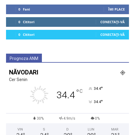
0
Fani
ÎMI PLACE
0
Cititori
CONECTAȚI-VĂ
0
Cititori
CONECTAȚI-VĂ
Prognoza ANM
NĂVODARI
Cer Senin
°
34.4
°
C
34.4
°
34.4
30%
4.9m/s
0%
VIN
S
D
LUN
MAR