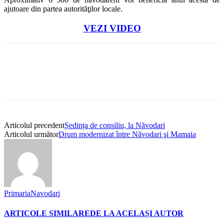
ajutoare din partea autorităţilor locale.
VEZI VIDEO
Articolul precedent
Ședința de consiliu, la Năvodari
Articolul următor
Drum modernizat între Năvodari şi Mamaia
PrimariaNavodari
ARTICOLE SIMILARE
DE LA ACELAȘI AUTOR