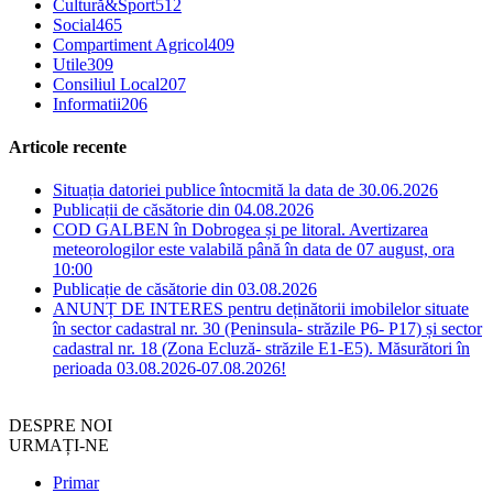
Cultură&Sport
512
Social
465
Compartiment Agricol
409
Utile
309
Consiliul Local
207
Informatii
206
Articole recente
Situația datoriei publice întocmită la data de 30.06.2026
Publicații de căsătorie din 04.08.2026
COD GALBEN în Dobrogea și pe litoral. Avertizarea
meteorologilor este valabilă până în data de 07 august, ora
10:00
Publicație de căsătorie din 03.08.2026
ANUNȚ DE INTERES pentru deținătorii imobilelor situate
în sector cadastral nr. 30 (Peninsula- străzile P6- P17) și sector
cadastral nr. 18 (Zona Ecluză- străzile E1-E5). Măsurători în
perioada 03.08.2026-07.08.2026!
DESPRE NOI
URMAȚI-NE
Primar