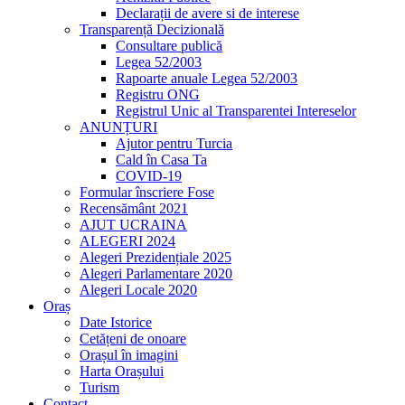
Declarații de avere si de interese
Transparență Decizională
Consultare publică
Legea 52/2003
Rapoarte anuale Legea 52/2003
Registru ONG
Registrul Unic al Transparentei Intereselor
ANUNȚURI
Ajutor pentru Turcia
Cald în Casa Ta
COVID-19
Formular înscriere Fose
Recensământ 2021
AJUT UCRAINA
ALEGERI 2024
Alegeri Prezidențiale 2025
Alegeri Parlamentare 2020
Alegeri Locale 2020
Oraș
Date Istorice
Cetățeni de onoare
Orașul în imagini
Harta Orașului
Turism
Contact