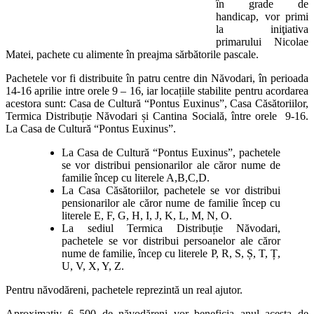
în grade de
handicap, vor primi
la iniţiativa
primarului Nicolae
Matei, pachete cu alimente în preajma sărbătorile pascale.
Pachetele vor fi distribuite în patru centre din Năvodari, în perioada
14-16 aprilie intre orele 9 – 16, iar locațiile stabilite pentru acordarea
acestora sunt: Casa de Cultură “Pontus Euxinus”, Casa Căsătoriilor,
Termica Distribuție Năvodari și Cantina Socială, între orele 9-16.
La Casa de Cultură “Pontus Euxinus”.
La Casa de Cultură “Pontus Euxinus”, pachetele
se vor distribui pensionarilor ale căror nume de
familie încep cu literele A,B,C,D.
La Casa Căsătoriilor, pachetele se vor distribui
pensionarilor ale căror nume de familie încep cu
literele E, F, G, H, I, J, K, L, M, N, O.
La sediul Termica Distribuție Năvodari,
pachetele se vor distribui persoanelor ale căror
nume de familie, încep cu literele P, R, S, Ș, T, Ț,
U, V, X, Y, Z.
Pentru năvodăreni, pachetele reprezintă un real ajutor.
Aproximativ 6 500 de năvodăreni vor beneficia anul acesta de