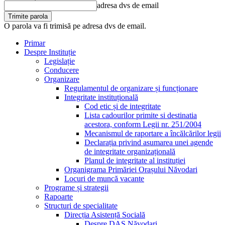
adresa dvs de email
O parola va fi trimisă pe adresa dvs de email.
Primar
Despre Instituție
Legislație
Conducere
Organizare
Regulamentul de organizare și funcționare
Integritate instituțională
Cod etic și de integritate
Lista cadourilor primite si destinatia
acestora, conform Legii nr. 251/2004
Mecanismul de raportare a încălcărilor legii
Declarația privind asumarea unei agende
de integritate organizațională
Planul de integritate al instituției
Organigrama Primăriei Orașului Năvodari
Locuri de muncă vacante
Programe și strategii
Rapoarte
Structuri de specialitate
Direcția Asistență Socială
Despre DAS Năvodari