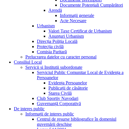
Documente Potențiali Cumpărători
Arendă
Informații generale
Acte Necesare
Urbanism
Valori Taxe Certificat de Urbanism
Anunțuri Urbanism
Direcția Poliția Locală
Protecția civilă
Comisia Paritară
Prelucrarea datelor cu caracter personal
Consiliul Local
Servicii si Institutii subordonate
Serviciul Public Comunitar Local de Evidența a
Persoanelor
Evidența Persoanelor
Publicații de căsătorie
Starea Civilă
Club Sportiv Navodari
Guvernanță Corporativă
De interes public
Informații de interes public
Centrul de resurse bibliografice în domeniul
guvernării deschise