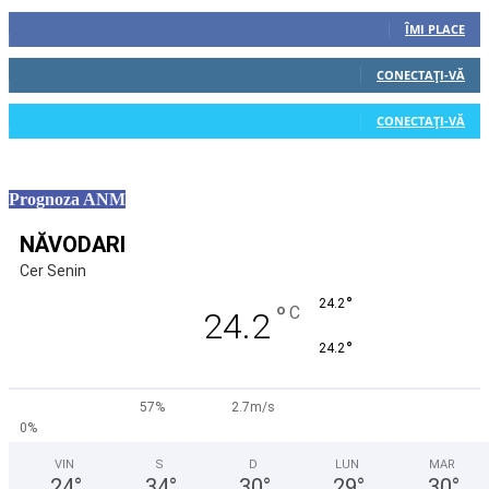
0
Fani
ÎMI PLACE
0
Cititori
CONECTAȚI-VĂ
0
Cititori
CONECTAȚI-VĂ
Prognoza ANM
NĂVODARI
Cer Senin
°
24.2
°
C
24.2
°
24.2
57%
2.7m/s
0%
VIN
S
D
LUN
MAR
24
°
34
°
30
°
29
°
30
°