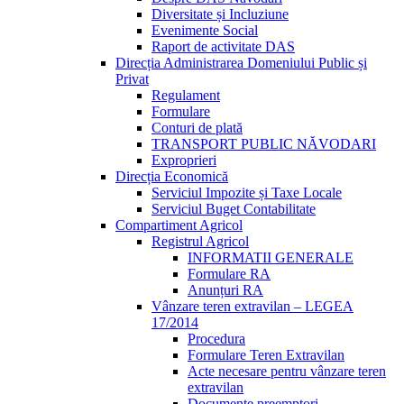
Diversitate și Incluziune
Evenimente Social
Raport de activitate DAS
Direcția Administrarea Domeniului Public și
Privat
Regulament
Formulare
Conturi de plată
TRANSPORT PUBLIC NĂVODARI
Exproprieri
Direcția Economică
Serviciul Impozite și Taxe Locale
Serviciul Buget Contabilitate
Compartiment Agricol
Registrul Agricol
INFORMATII GENERALE
Formulare RA
Anunțuri RA
Vânzare teren extravilan – LEGEA
17/2014
Procedura
Formulare Teren Extravilan
Acte necesare pentru vânzare teren
extravilan
Documente preemptori