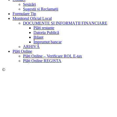
Sesizări
Sugestii și Reclamații
Formulare Tip
Monitorul Oficial Local
DOCUMENTE ŞI INFORMAŢII FINANCIARE
Plăți restante
Datoria Publică
Bilanț
Împrumut bancar
ARHIVĂ
Plăți Online
Plăți Online – Verificare ROL E-tax
Plăți Online REGISTA
©