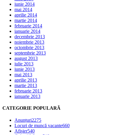
iunie 2014
mai 2014
aprilie 2014
martie 2014
februarie 2014
ianuarie 2014
decembrie 2013
noiembrie 2013
octombrie 2013
septembrie 2013
august 2013
iulie 2013
iunie 2013
mai 2013
aprilie 2013
martie 2013
februarie 2013
ianuarie 2013
CATEGORIE POPULARĂ
Anunțuri
2275
Locuri de muncă vacante
660
Afișier
540