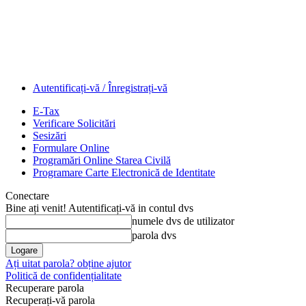
Autentificați-vă / Înregistrați-vă
E-Tax
Verificare Solicitări
Sesizări
Formulare Online
Programări Online Starea Civilă
Programare Carte Electronică de Identitate
Conectare
Bine ați venit! Autentificați-vă in contul dvs
numele dvs de utilizator
parola dvs
Ați uitat parola? obține ajutor
Politică de confidențialitate
Recuperare parola
Recuperați-vă parola