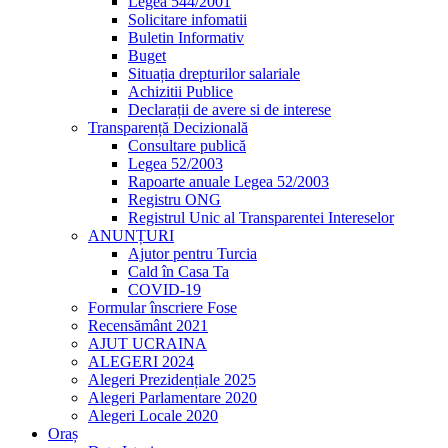
Legea 544/2001
Solicitare infomatii
Buletin Informativ
Buget
Situația drepturilor salariale
Achizitii Publice
Declarații de avere si de interese
Transparență Decizională
Consultare publică
Legea 52/2003
Rapoarte anuale Legea 52/2003
Registru ONG
Registrul Unic al Transparentei Intereselor
ANUNȚURI
Ajutor pentru Turcia
Cald în Casa Ta
COVID-19
Formular înscriere Fose
Recensământ 2021
AJUT UCRAINA
ALEGERI 2024
Alegeri Prezidențiale 2025
Alegeri Parlamentare 2020
Alegeri Locale 2020
Oraș