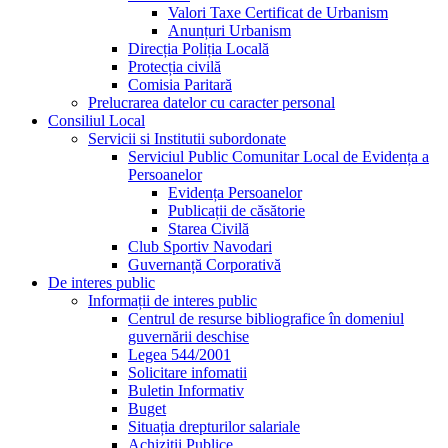
Valori Taxe Certificat de Urbanism
Anunțuri Urbanism
Direcția Poliția Locală
Protecția civilă
Comisia Paritară
Prelucrarea datelor cu caracter personal
Consiliul Local
Servicii si Institutii subordonate
Serviciul Public Comunitar Local de Evidența a
Persoanelor
Evidența Persoanelor
Publicații de căsătorie
Starea Civilă
Club Sportiv Navodari
Guvernanță Corporativă
De interes public
Informații de interes public
Centrul de resurse bibliografice în domeniul
guvernării deschise
Legea 544/2001
Solicitare infomatii
Buletin Informativ
Buget
Situația drepturilor salariale
Achizitii Publice