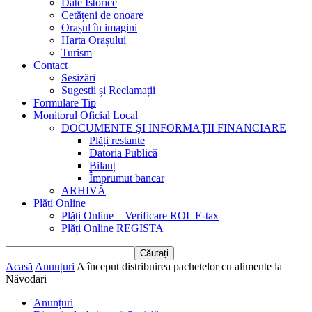
Date Istorice
Cetățeni de onoare
Orașul în imagini
Harta Orașului
Turism
Contact
Sesizări
Sugestii și Reclamații
Formulare Tip
Monitorul Oficial Local
DOCUMENTE ŞI INFORMAŢII FINANCIARE
Plăți restante
Datoria Publică
Bilanț
Împrumut bancar
ARHIVĂ
Plăți Online
Plăți Online – Verificare ROL E-tax
Plăți Online REGISTA
Acasă
Anunțuri
A început distribuirea pachetelor cu alimente la
Năvodari
Anunțuri