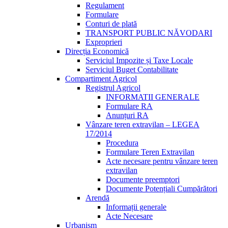
Regulament
Formulare
Conturi de plată
TRANSPORT PUBLIC NĂVODARI
Exproprieri
Direcția Economică
Serviciul Impozite și Taxe Locale
Serviciul Buget Contabilitate
Compartiment Agricol
Registrul Agricol
INFORMATII GENERALE
Formulare RA
Anunțuri RA
Vânzare teren extravilan – LEGEA
17/2014
Procedura
Formulare Teren Extravilan
Acte necesare pentru vânzare teren
extravilan
Documente preemptori
Documente Potențiali Cumpărători
Arendă
Informații generale
Acte Necesare
Urbanism