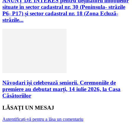
ANUNȚ DE INTERES pentru deținătorii imobilelor
situate în sector cadastral nr. 30 (Peninsula- străzile
P6- P17) și sector cadastral nr. 18 (Zona Ecluză-
străzile...
Năvodari își celebrează seniorii. Ceremoniile de
premiere au debutat marți, 14 iulie 2026, la Casa
Căsătoriilor
LĂSAȚI UN MESAJ
Autentificați-vă pentru a lăsa un comentariu
Urmăriți-ne