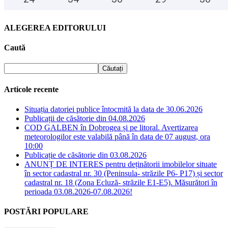
ALEGEREA EDITORULUI
Caută
Articole recente
Situația datoriei publice întocmită la data de 30.06.2026
Publicații de căsătorie din 04.08.2026
COD GALBEN în Dobrogea și pe litoral. Avertizarea
meteorologilor este valabilă până în data de 07 august, ora
10:00
Publicație de căsătorie din 03.08.2026
ANUNȚ DE INTERES pentru deținătorii imobilelor situate
în sector cadastral nr. 30 (Peninsula- străzile P6- P17) și sector
cadastral nr. 18 (Zona Ecluză- străzile E1-E5). Măsurători în
perioada 03.08.2026-07.08.2026!
POSTĂRI POPULARE