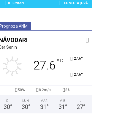
0
Cititori
CONECTAȚI-VĂ
Prognoza ANM
NĂVODARI
Cer Senin
°
27.6
°
C
27.6
°
27.6
50%
8.2m/s
8%
D
LUN
MAR
MIE
J
30
°
30
°
31
°
31
°
27
°