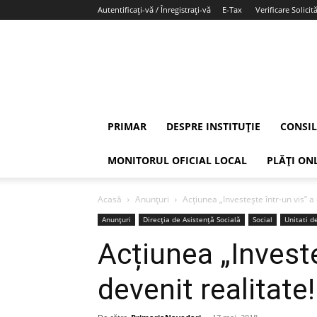
Autentificați-vă / Înregistrați-vă
E-Tax
Verificare Solicită
PRIMAR
DESPRE INSTITUȚIE
CONSIL
MONITORUL OFICIAL LOCAL
PLĂȚI ON
Acasă
Anunțuri
Acțiunea „Investește într-un vis” a 
Anunțuri
Direcția de Asistență Socială
Social
Unitati d
Acțiunea „Investe
devenit realitate!