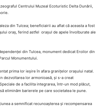
zeograful Centrului Muzeal Ecoturistic Delta Dunării,
orie.
leza din Tulcea; beneficiairii au aflat că aceasta a fost
ului oraș, ferind astfel orașul de apele învolburate ale
ndependenței din Tulcea, monument dedicat Eroilor din
 Parcul Monumentului.
tat prima lor ieșire în afara granițelor orașului natal.
in dezvoltarea lor armonioasă, și s-a creat
peciale de a facilita integrarea, într-un mod plăcut,
l, să eliminăm barierele pe care societatea le pune.
, acțiunea a semnificat recunoașterea și recompensarea