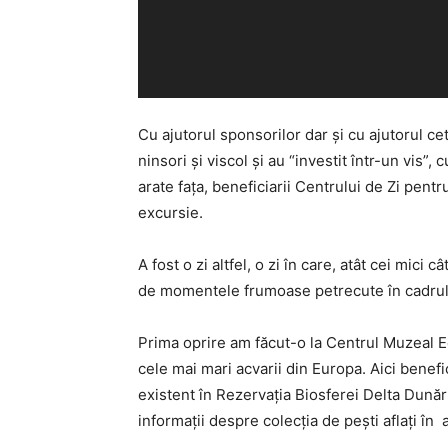
Cu ajutorul sponsorilor dar și cu ajutorul ce
ninsori și viscol și au “investit într-un vis”
arate fața, beneficiarii Centrului de Zi pentr
excursie.
A fost o zi altfel, o zi în care, atât cei mici c
de momentele frumoase petrecute în cadrul
Prima oprire am făcut-o la Centrul Muzeal Ec
cele mai mari acvarii din Europa. Aici benefic
existent în Rezervația Biosferei Delta Dunării
informații despre colecția de pești aflați în 