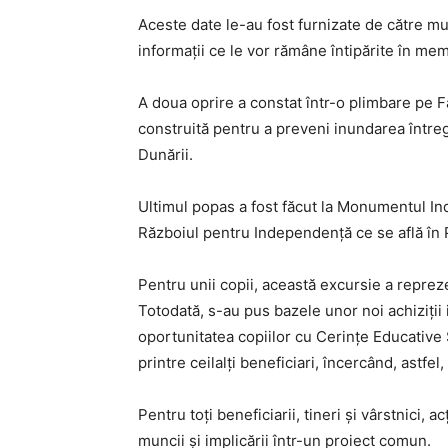
Aceste date le-au fost furnizate de către mu
informații ce le vor rămâne întipărite în mem
A doua oprire a constat într-o plimbare pe Fa
construită pentru a preveni inundarea întreg
Dunării.
Ultimul popas a fost făcut la Monumentul I
Războiul pentru Independenţă ce se află în
Pentru unii copii, această excursie a reprezen
Totodată, s-au pus bazele unor noi achiziții 
oportunitatea copiilor cu Cerințe Educative S
printre ceilalți beneficiari, încercând, astfe
Pentru toți beneficiarii, tineri și vârstnici
muncii și implicării într-un proiect comun.