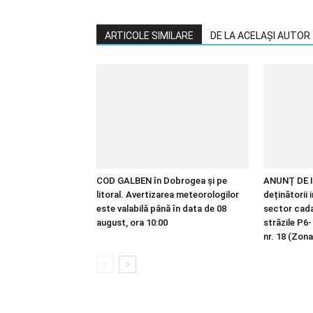
ARTICOLE SIMILARE
DE LA ACELAȘI AUTOR
COD GALBEN în Dobrogea și pe
ANUNȚ DE I
litoral. Avertizarea meteorologilor
deținătorii 
este valabilă până în data de 08
sector cadas
august, ora 10:00
străzile P6-
nr. 18 (Zona