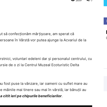
2839
0
put să confecționăm mărțișoare, am sperat că
Persoane în Vârstă vor putea ajunge la Acvariul de la
rstnici, voluntari edeleni dar și personalul centrului, cu
xcursie de o zi la Centrul Muzeal Ecoturistic Delta
u fost puse la vânzare, iar oameni cu suflet mare au
 mâinile mai tinere sau mai în vârstă, iar bănuții au
-a citit ieri pe chipurile beneficiarilor
.