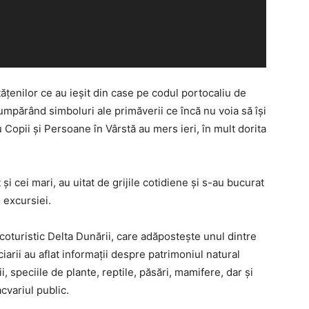
tățenilor ce au ieșit din case pe codul portocaliu de
, cumpărând simboluri ale primăverii ce încă nu voia să își
u Copii și Persoane în Vârstă au mers ieri, în mult dorita
ât și cei mari, au uitat de grijile cotidiene și s-au bucurat
 excursiei.
oturistic Delta Dunării, care adăpostește unul dintre
iarii au aflat informații despre patrimoniul natural
, speciile de plante, reptile, păsări, mamifere, dar și
acvariul public.