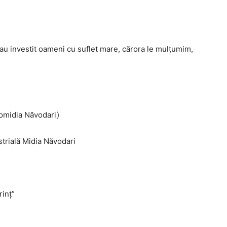
l au investit oameni cu suflet mare, cărora le mulțumim,
romidia Năvodari)
strială Midia Năvodari
rinț”