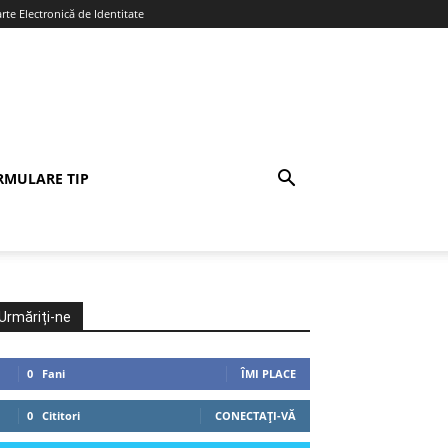
te Electronică de Identitate
RMULARE TIP
Urmăriți-ne
0
Fani
ÎMI PLACE
0
Cititori
CONECTAȚI-VĂ