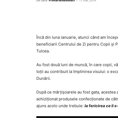
De către
PrimariaNavodari
-
17 mai, 2018
Încă din luna ianuarie, atunci când am înce
beneficiarii Centrului de Zi pentru Copii și 
Tulcea.
Au fost două luni de muncă, în care copii, vâ
toții au contribuit la împlinirea visului: o e
Dunării.
După ce mărțișoarele au fost gata, acestea a
achiziționat produsele confecționate de către
ajuns acolo unde trebuie:
la fericirea ce li s