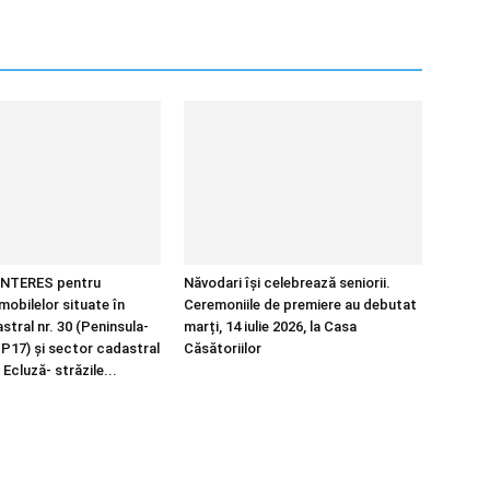
NTERES pentru
Năvodari își celebrează seniorii.
imobilelor situate în
Ceremoniile de premiere au debutat
tral nr. 30 (Peninsula-
marți, 14 iulie 2026, la Casa
 P17) și sector cadastral
Căsătoriilor
 Ecluză- străzile...