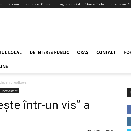
ri
Sesizări
Formulare Online
Programări Online Starea Civilă
Programare Car
IUL LOCAL
DE INTERES PUBLIC
ORAȘ
CONTACT
FO
LINE
devenit realitate!
e Invatamant
ște într-un vis” a