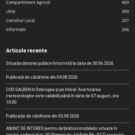
Compartiment Agricol
409
Utile
309
Consiliul Local
207
Informatii
206
Articole recente
Situația datoriei publice întocmită la data de 30.06.2026
Publicații de căsătorie din 04.08.2026
COD GALBEN în Dobrogea și pe litoral. Avertizarea
meteorologilor este valabilă până în data de 07 august, ora
10:00
Publicație de căsătorie din 03.08.2026
ANUNȚ DE INTERES pentru deținătorii imobilelor situate în
sector cadastral nr. 30 (Peninsula- străzile P6- P17) și sector