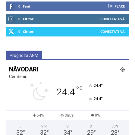
0
Fani
ÎMI PLACE
0
Cititori
CONECTAȚI-VĂ
0
Cititori
CONECTAȚI-VĂ
Prognoza ANM
NĂVODARI
Cer Senin
°
24.4
°
C
24.4
°
24.4
54%
3m/s
0%
J
VIN
S
D
LUN
32
°
32
°
34
°
29
°
28
°