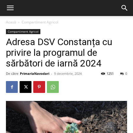
Acasă
Compartiment Agricol
Compartiment Agricol
Adresa DSV Constanța cu
privire la programul de
sărbători de iarnă 2024
De către
PrimariaNavodari
-
9 decembrie, 2024
1251
0