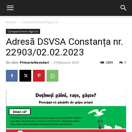
Acasă
Compartiment Agricol
Compartiment Agricol
Adresă DSVSA Constanța nr.
22903/02.02.2023
De către
PrimariaNavodari
-
3 februarie, 2023
2889
0