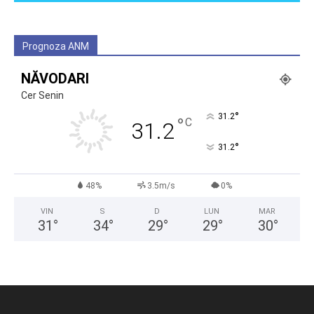
Prognoza ANM
NĂVODARI
Cer Senin
°
31.2
°
C
31.2
°
31.2
48%
3.5m/s
0%
VIN
S
D
LUN
MAR
31
°
34
°
29
°
29
°
30
°