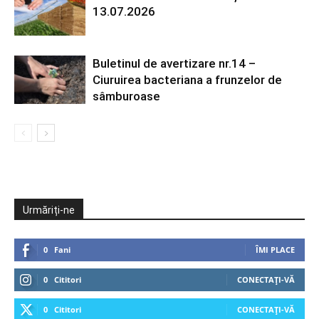
13.07.2026
Buletinul de avertizare nr.14 –
Ciuruirea bacteriana a frunzelor de
sâmburoase
Urmăriți-ne
0
Fani
ÎMI PLACE
0
Cititori
CONECTAȚI-VĂ
0
Cititori
CONECTAȚI-VĂ