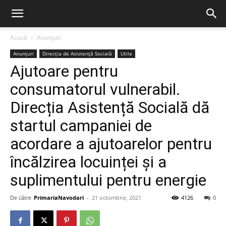
Acasă
Anunțuri
Anunțuri
Direcția de Asistență Socială
Utile
Ajutoare pentru
consumatorul vulnerabil.
Direcția Asistență Socială dă
startul campaniei de
acordare a ajutoarelor pentru
încălzirea locuinței și a
suplimentului pentru energie
De către
PrimariaNavodari
-
21 octombrie, 2021
4126
0