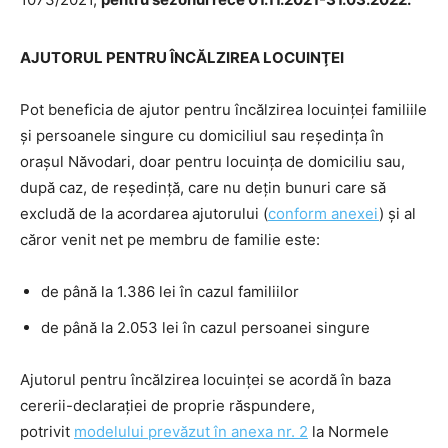
AJUTORUL PENTRU ÎNCĂLZIREA LOCUINŢEI
Pot beneficia de ajutor pentru încălzirea locuinţei familiile
şi persoanele singure cu domiciliul sau reşedinţa în
oraşul Năvodari, doar pentru locuinţa de domiciliu sau,
după caz, de reşedinţă, care nu deţin bunuri care să
excludă de la acordarea ajutorului (
conform anexei
) şi al
căror venit net pe membru de familie este:
de până la 1.386 lei în cazul familiilor
de până la 2.053 lei în cazul persoanei singure
Ajutorul pentru încălzirea locuinţei se acordă în baza
cererii-declaraţiei de proprie răspundere,
potrivit
modelului prevăzut în anexa nr. 2
la Normele