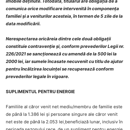
imobile deţinute. Totodată, titularul are obligaţia de a
comunica orice modificare intervenită în componenţa
familiei şi a veniturilor acesteia, în termen de 5 zile de la
data modificării.
Nerespectarea oricăreia dintre cele două obligaţii
constituie contravenţie şi, conform prevederilor Legii nr.
226/2021 se sancţionează cu amendă de la 500 lei la
2000 lei, iar sumele încasate necuvenit cu titlu de ajutor
pentru încălzirea locuinţei se recuperează conform
prevederilor legale în vigoare.
SUPLIMENTUL PENTRU ENERGIE
Familiile al căror venit net mediu/membru de familie este
de până la 1.386 lei şi persoane singure ale căror venit
net este de până la 2.053 lei
beneficiază lunar, inclusiv în
perioada sezonului rece, de un supliment pentru energie