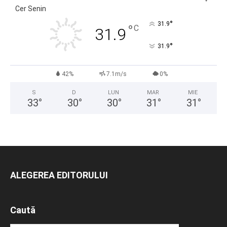
Cer Senin
°
31.9
°
C
31.9
°
31.9
42%
7.1m/s
0%
S
D
LUN
MAR
MIE
33
°
30
°
30
°
31
°
31
°
ALEGEREA EDITORULUI
Caută