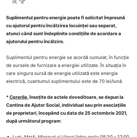
lit. “d”
Suplimentul pentru energie poate fi solicitat împreună
cu ajutorul pentru încălzirea locuinţei sau separat,
atunci când sunt îndeplinite condiţiile de acordare a
ajutorului pentru încălzire.
Suplimentul pentru energie se acordă cumulat, în funcţie
de sursele de furnizare a energiei utilizate. În situaţia în
care singura sursă de energie utilizată este energia
electrică, cuantumul suplimentului este de 70 lei/lună.
*
Cererile
, însoţite de actele doveditoare, se depun la
Cantina de Ajutor Social, individual sau prin asociaţiile
de proprietari, începând cu data de 25 octombrie 2021,
după următorul program
:
Luni, Marţi, Miercuri şi Vineri între orele 08:30 – 12:00