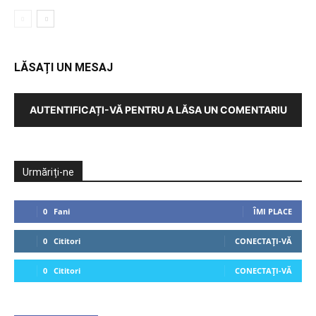
LĂSAȚI UN MESAJ
AUTENTIFICAȚI-VĂ PENTRU A LĂSA UN COMENTARIU
Urmăriți-ne
0
Fani
ÎMI PLACE
0
Cititori
CONECTAȚI-VĂ
0
Cititori
CONECTAȚI-VĂ