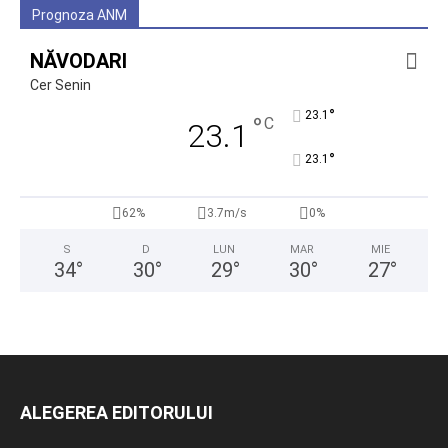
Prognoza ANM
NĂVODARI
Cer Senin
°
23.1
°
C
23.1
°
23.1
62%
3.7m/s
0%
S
D
LUN
MAR
MIE
34
°
30
°
29
°
30
°
27
°
ALEGEREA EDITORULUI