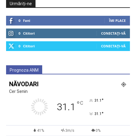
Urmăriți-ne
0
Fani
ÎMI PLACE
0
Cititori
CONECTAȚI-VĂ
0
Cititori
CONECTAȚI-VĂ
Prognoza ANM
NĂVODARI
Cer Senin
°
31.1
°
C
31.1
°
31.1
41%
3m/s
0%