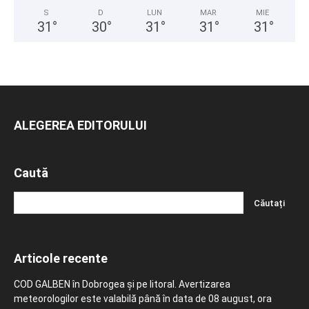
S
D
LUN
MAR
MIE
31
°
30
°
31
°
31
°
31
°
ALEGEREA EDITORULUI
Caută
Articole recente
COD GALBEN în Dobrogea și pe litoral. Avertizarea
meteorologilor este valabilă până în data de 08 august, ora