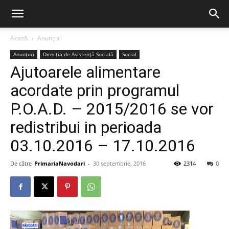
Acasă
Anunțuri
Anunțuri
Direcția de Asistență Socială
Social
Ajutoarele alimentare
acordate prin programul
P.O.A.D. – 2015/2016 se vor
redistribui in perioada
03.10.2016 – 17.10.2016
De către
PrimariaNavodari
-
30 septembrie, 2016
2314
0